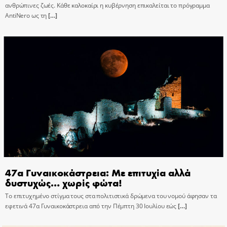
ανθρώπινες ζωές. Κάθε καλοκαίρι η κυβέρνηση επικαλείται το πρόγραμμα
AntiNero ως τη
[…]
47α Γυναικοκάστρεια: Με επιτυχία αλλά
δυστυχώς… χωρίς φώτα!
Το επιτυχημένο στίγμα τους στα πολιτιστικά δρώμενα του νομού άφησαν τα
εφετινά 47α Γυναικοκάστρεια από την Πέμπτη 30 Ιουλίου εώς
[…]