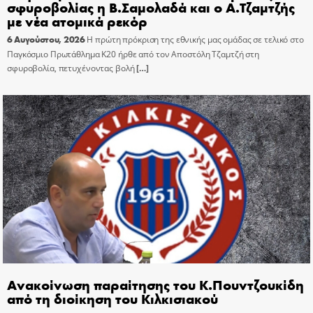
σφυροβολίας η Β.Σαμολαδά και ο Α.Τζαμτζής
με νέα ατομικά ρεκόρ
6 Αυγούστου, 2026
Η πρώτη πρόκριση της εθνικής μας ομάδας σε τελικό στο
Παγκόσμιο Πρωτάθλημα Κ20 ήρθε από τον Αποστόλη Τζαμτζή στη
σφυροβολία, πετυχένοντας βολή
[…]
Ανακοίνωση παραίτησης του Κ.Πουντζουκίδη
από τη διοίκηση του Κιλκισιακού