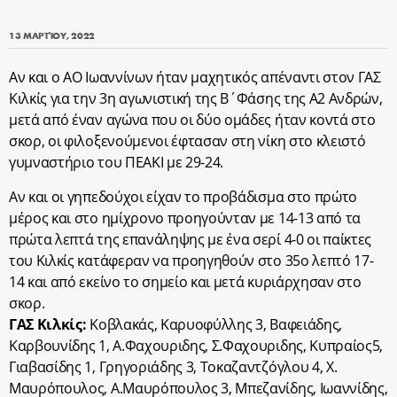
13 ΜΑΡΤΊΟΥ, 2022
Αν και ο ΑΟ Ιωαννίνων ήταν μαχητικός απέναντι στον ΓΑΣ
Κιλκίς για την 3η αγωνιστική της Β΄Φάσης της Α2 Ανδρών,
μετά από έναν αγώνα που οι δύο ομάδες ήταν κοντά στο
σκορ, οι φιλοξενούμενοι έφτασαν στη νίκη στο κλειστό
γυμναστήριο του ΠΕΑΚΙ με 29-24.
Αν και οι γηπεδούχοι είχαν το προβάδισμα στο πρώτο
μέρος και στο ημίχρονο προηγούνταν με 14-13 από τα
πρώτα λεπτά της επανάληψης με ένα σερί 4-0 οι παίκτες
του Κιλκίς κατάφεραν να προηγηθούν στο 35ο λεπτό 17-
14 και από εκείνο το σημείο και μετά κυριάρχησαν στο
σκορ.
ΓΑΣ Κιλκίς:
Κοβλακάς, Kαρυοφύλλης 3, Bαφειάδης,
Kαρβουνίδης 1, Α.Φαχουριδης, Σ.Φαχουριδης, Kυπραίος5,
Γιαβασίδης 1, Γρηγοριάδης 3, Tοκαζαντζόγλου 4, Χ.
Μαυρόπουλος, Α.Μαυρόπουλος 3, Μπεζανίδης, Ιωαννίδης,