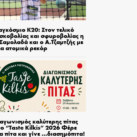
αγκόσμιο Κ20: Στον τελικό
ισκοβολίας και σφυροβολίας η
Σαμολαδά και ο Α.Τζαμτζής με
έα ατομικά ρεκόρ
ιαγωνισμός καλύτερης πίτας
ο “Taste Kilkis” 2026 Φέρε
α πίτα και γίνε …διασημόπιτα!