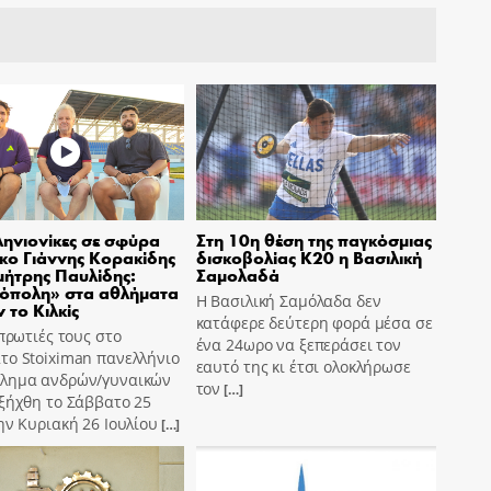
ηνιονίκες σε σφύρα
Στη 10η θέση της παγκόσμιας
σκο Γιάννης Κορακίδης
δισκοβολίας Κ20 η Βασιλική
μήτρης Παυλίδης:
Σαμολαδά
όπολη» στα αθλήματα
Η Βασιλική Σαμόλαδα δεν
 το Κιλκίς
κατάφερε δεύτερη φορά μέσα σε
 πρωτιές τους στο
ένα 24ωρο να ξεπεράσει τον
το Stoiximan πανελλήνιο
εαυτό της κι έτσι ολοκλήρωσε
λημα ανδρών/γυναικών
τον
[…]
ξήχθη το Σάββατο 25
ην Κυριακή 26 Ιουλίου
[…]