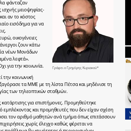
όλα φάνταζαν
ας ισχνής μειοψηφίας-
και αν το κόστος
ιαίο εισόδημα για να
ις.
υρώ, οικογένειες
 άνεργοι ζουν κάτω
ργία νέων Μονάδων
αμένα λεφτά».
χι για την κοινωνία.
Γράφει ο Γρηγόρης Κυριακού*
ί την κοινωνική
ξαγόρασε τα ΜΜΕ με τη λίστα Πέτσα και μηδένισε τη
ργίας των τηλεοπτικών σταθμών.
 κατάρτισης για επιστήμονες. Προμηθεύτηκε
ό εμπλέκοντας και προμηθευτές που δεν είχαν σχέση
ειώσει τον αριθμό μαθητών ανά τμήμα όπως επιτάσσουν
πιχειρήσεις χωρίς έλεγχο καθώς φέρεται να
ως πρόβλημα βιωσιμότητας ή περιορισμένοι