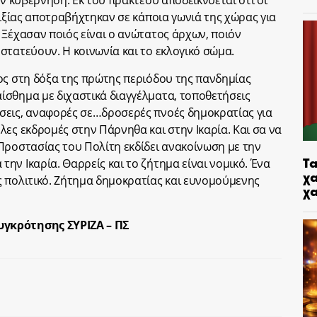
ην κυβέρνηση. Εκ του πρακτέου αποδεικνύεται ότι οι
θιξίας αποτραβήχτηκαν σε κάποια γωνιά της χώρας για
 Ξέχασαν ποιός είναι ο ανώτατος άρχων, ποιόν
στατεύουν. Η κοινωνία και το εκλογικό σώμα.
ος στη δόξα της πρώτης περιόδου της πανδημίας
ίσθημα με διχαστικά διαγγέλματα, τοποθετήσεις
σεις, αναφορές σε…δροσερές πνοές δημοκρατίας για
λες εκδρομές στην Πάρνηθα και στην Ικαρία. Και σα να
Προστασίας του Πολίτη εκδίδει ανακοίνωση με την
Τα
ν Ικαρία. Θαρρείς και το ζήτημα είναι νομικό. Ένα
χα
 πολιτικό. Ζήτημα δημοκρατίας και ευνομούμενης
χ
γκρότησης ΣΥΡΙΖΑ – ΠΣ