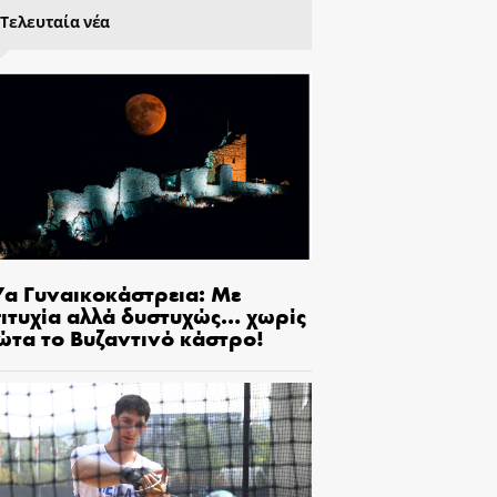
Τελευταία νέα
7α Γυναικοκάστρεια: Με
πιτυχία αλλά δυστυχώς… χωρίς
ώτα το Βυζαντινό κάστρο!