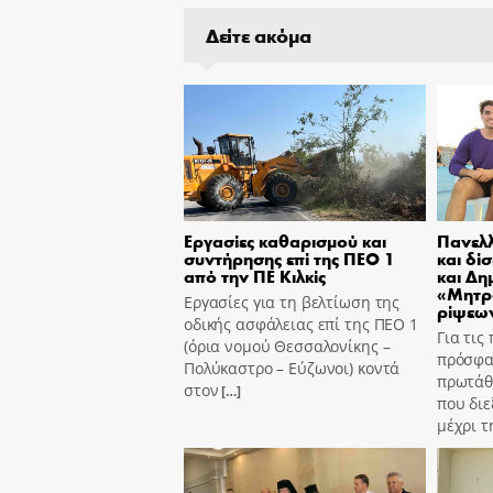
Δείτε ακόμα
Εργασίες καθαρισμού και
Πανελλ
συντήρησης επί της ΠΕΟ 1
και δί
από την ΠΕ Κιλκίς
και Δη
«Μητρ
Εργασίες για τη βελτίωση της
ρίψεων
οδικής ασφάλειας επί της ΠΕΟ 1
Για τις
(όρια νομού Θεσσαλονίκης –
πρόσφα
Πολύκαστρο – Εύζωνοι) κοντά
πρωτάθ
στον
[…]
που διε
μέχρι τ