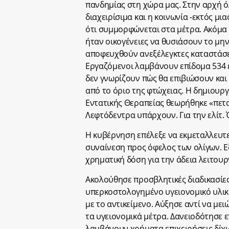
πανδημίας στη χώρα μας. Στην αρχή 
διαχειρίσιμα και η κοινωνία -εκτός μι
ότι συμμορφώνεται στα μέτρα. Ακόμα 
ήταν οικογένειες να θυσιάσουν το μην
αποφευχθούν ανεξέλεγκτες καταστάσε
Εργαζόμενοι λαμβάνουν επίδομα 534 ε
δεν γνωρίζουν πώς θα επιβιώσουν και
από το όριο της φτώχειας. Η δημιου
Εντατικής Θεραπείας θεωρήθηκε «πετ
Λεφτόδεντρα υπάρχουν. Για την ελίτ. Ό
Η κυβέρνηση επέλεξε να εκμεταλλευτε
συναίνεση προς όφελος των ολίγων. Ε
χρηματική δόση για την άδεια λειτου
Ακολούθησε προσβλητικές διαδικασίες
υπερκοστολογημένο υγειονομικό υλικ
με το αντικείμενο. Αύξησε αντί να μ
τα υγειονομικά μέτρα. Δανειοδότησε ε
λαμβάνουν χρήματα επιχειρήσεις δίχ