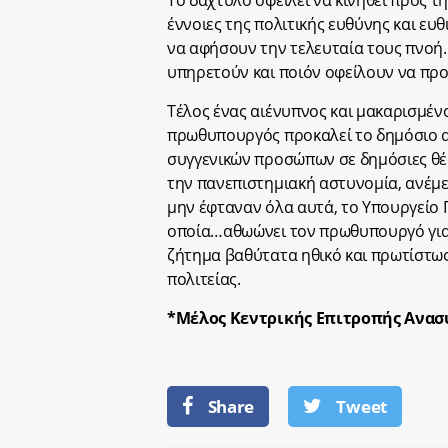
Το δάχτυλο οφείλει να κινηθεί προς τ
έννοιες της πολιτικής ευθύνης και ευ
να αφήσουν την τελευταία τους πνοή.
υπηρετούν και ποιόν οφείλουν να προ
Τέλος ένας αιένυπνος και μακαρισμέν
πρωθυπουργός προκαλεί το δημόσιο α
συγγενικών προσώπων σε δημόσιες θέ
την πανεπιστημιακή αστυνομία, ανέμε
μην έφταναν όλα αυτά, το Υπουργείο 
οποία…αθωώνει τον πρωθυπουργό για τη
ζήτημα βαθύτατα ηθικό και πρωτίστως
πολιτείας.
*Μέλος Κεντρικής Επιτροπής Ανασυ
Share
Tweet