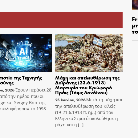
Fr
μ
τ
πιστία της Τεχνητής
Μάχη και απελευθέρωση της
σύνης
Δοϊράνης (23.6.1913)
Μαρτυρία του Κρώφορδ
Έχουν περάσει 28
ου, 2026
Πράις (Τάιμς Λονδίνου)
από την ημέρα που οι
Μετά τη μάχη και
25 Ιουνίου, 2026
age και Sergey Brin της
την απελευθέρωση του Κιλκίς
 κυκλοφόρησαν το 1998
(19-21.6.1913 π. ημ.) από τον
Ελληνικό Στρατό ακολούθησε η
μάχη και η
[…]