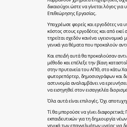
δικαιούχοι ώστε να γίνεται λόγος γι
Επιθεώρησης Εργασίας.
Υποχρέωσε φορείς και εργοδότες να 
κόστος στους εργοδότες και από εκεί 
τηρείται σχεδόν κανένα υγειονομικό μ
γενικά για θέματα που προκαλούν αντ
Και επειδή αυτά θα προκαλούσαν αντι
μέθοδο και επέλεξε την βίαιη καταστ
στην πρυτανεία του ΑΠΘ, στο κάτω Χα
φωτορεπόρτερ, δημοσιογράφων και δι
αστυνομία αναλαμβάνει να ερευνήσει 
να εισηγηθεί στον εισαγγελέα διορισμ
Όλα αυτά είναι επιλογές. Όχι αποτυχ
Τί θα μπορούσε να γίνει διαφορετικ
εκπαιδευτικών για τη δημιουργία νέων
γενικά των επαγγελμάτων υγείας για 