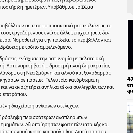
α υποστήριξη ημετέρων. Υποβάθμισε το Σώμα
υποβάλλουν σε τεστ το προσωπικό μετακυλώντας το
στους εργαζόμενους ενώ σε άλλες επιχειρήσεις δεν
έτρο. Νομοθετεί για την παιδεία, το περιβάλλον και
ιδράσεις με τρόπο αμφιλεγόμενο.
δράσεις, ενίσχυσε την αστυνομία με πελατειακή
ολή. Αστυνομική βία ή….δροσερή πνοή δημοκρατίας
λάνδρι, στη Νέα Σμύρνη και αλλού και ξυλοδαρμός
4
κηγόρων σε πορείες. Τελευταίο κατόρθωμα, η
ε
και να αναζητήσει ανήλικα τέκνα συλληφθέντων και
φ
ό επιτρόπου.
ημένη διαχείριση ανίκανων στελεχών.
ά; Πρόσληψη περισσότερων αναπληρωτών
 τμημάτων. Αξιοποίηση των φοιτητών ιατρικής και
δράσεις ενημέρωσης και πρόληψης. Διατίμηση του