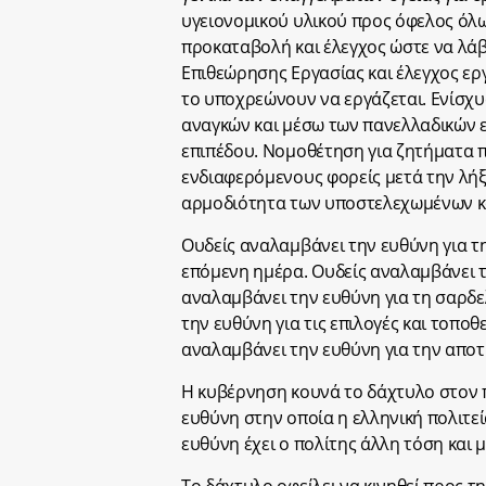
υγειονομικού υλικού προς όφελος όλω
προκαταβολή και έλεγχος ώστε να λάβ
Επιθεώρησης Εργασίας και έλεγχος ε
το υποχρεώνουν να εργάζεται. Ενίσχ
αναγκών και μέσω των πανελλαδικών
επιπέδου. Νομοθέτηση για ζητήματα 
ενδιαφερόμενους φορείς μετά την λήξ
αρμοδιότητα των υποστελεχωμένων κο
Ουδείς αναλαμβάνει την ευθύνη για τ
επόμενη ημέρα. Ουδείς αναλαμβάνει τ
αναλαμβάνει την ευθύνη για τη σαρδ
την ευθύνη για τις επιλογές και τοπο
αναλαμβάνει την ευθύνη για την αποτ
Η κυβέρνηση κουνά το δάχτυλο στον π
ευθύνη στην οποία η ελληνική πολιτε
ευθύνη έχει ο πολίτης άλλη τόση και μ