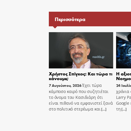
Περισσότερα
Χρήστος Σπίγκος: Και τώρα τι
Η αξιο
κάνουμε;
Νοημο
Έχει τώρα
7 Αυγούστου, 2026
24 Ιουλί
κάμποσο καιρό που συζητιέται
χρόνια 
το όνομα του Κασιδιάρη ότι
Larry P
είναι πιθανό να εμφανιστεί ξανά
Google
στο πολιτικό στερέωμα και
τη
[…]
[…]