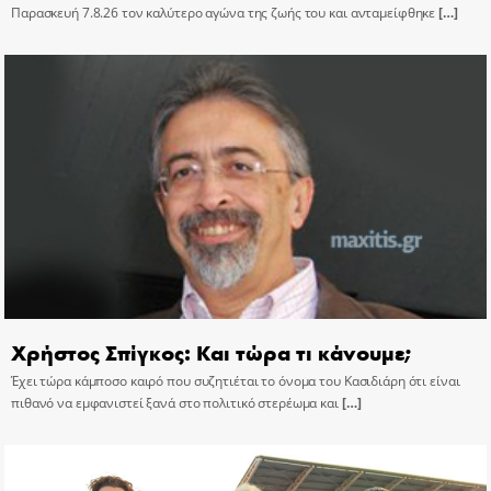
Παρασκευή 7.8.26 τον καλύτερο αγώνα της ζωής του και ανταμείφθηκε
[…]
Χρήστος Σπίγκος: Και τώρα τι κάνουμε;
Έχει τώρα κάμποσο καιρό που συζητιέται το όνομα του Κασιδιάρη ότι είναι
πιθανό να εμφανιστεί ξανά στο πολιτικό στερέωμα και
[…]