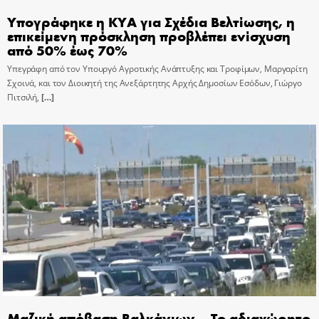
Υπογράφηκε η ΚΥΑ για Σχέδια Βελτίωσης, η
επικείμενη πρόσκληση προβλέπει ενίσχυση
από 50% έως 70%
Υπεγράφη από τον Υπουργό Αγροτικής Ανάπτυξης και Τροφίμων, Μαργαρίτη
Σχοινά, και τον Διοικητή της Ανεξάρτητης Αρχής Δημοσίων Εσόδων, Γιώργο
Πιτσιλή,
[…]
Μαζική απόβαση Βαλκάνιων – Το αδιαχώρητο