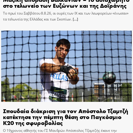
στο τελωνείο των Ευζώνων και της Δοϊράνης
Το πρωί του Σαββάτου 8.8.26, οι ουρές των ΙΧ και των λεωφορείων «ένωσαν»
τα τελωνεία της Ελλάδας και των Σκοπίων.
[…]
Σπουδαία διάκριση για τον Απόστολο Τζαμτζή
κατέκτησε την πέμπτη θέση στο Παγκόσμιο
Κ20 της σφυροβολίας
Ο 19χρονος αθλητής του ΓΣ Μανδρών Απόστολος Τζαμτζής έκανε την