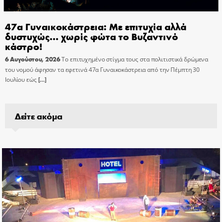
47α Γυναικοκάστρεια: Με επιτυχία αλλά
δυστυχώς… χωρίς φώτα το Βυζαντινό
κάστρο!
6 Αυγούστου, 2026
Το επιτυχημένο στίγμα τους στα πολιτιστικά δρώμενα
του νομού άφησαν τα εφετινά 47α Γυναικοκάστρεια από την Πέμπτη 30
Ιουλίου εώς
[…]
Δείτε ακόμα