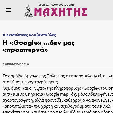
Δευτέρα, 10 Αυγούστου 2026
Κιλκισιώτικες κουβεντούλες
Η «Google» …δεν μας
«προσπερνά»
8 ΟΚΤΩΒΡΊΟΥ, 2014
Τα αρμόδια όργανα της Πολιτείας είτε παραμελούν είτε …«
στο θέμα της χαρτογράφησης.
Όχι, όμως, και ο «γίγας» της πληροφορικής «Google», του ο
αντικείμενο υπηρεσία «Google map» όχι μόνον δεν αφήνει 
αχαρτογράφητη, αλλά φροντίζει κάθε χρόνο να ανανεώνει 
«αποτυπώματα» του χάρτη και σχεδιαγράμματα του Κιλκίς, 
επισκέπτες του και όσους το περιλαμβάνουν γιά οποιοδήποτ