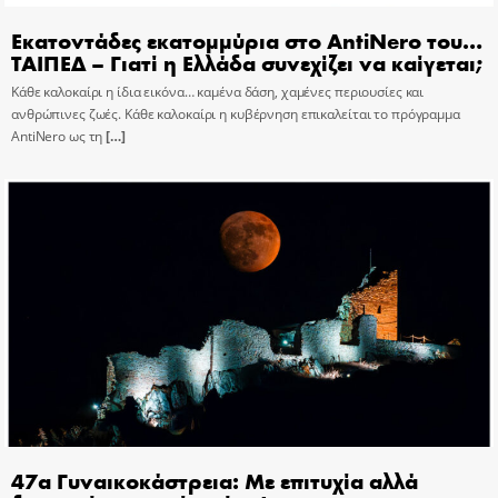
Εκατοντάδες εκατομμύρια στο AntiNero του…
ΤΑΙΠΕΔ – Γιατί η Ελλάδα συνεχίζει να καίγεται;
Κάθε καλοκαίρι η ίδια εικόνα… καμένα δάση, χαμένες περιουσίες και
ανθρώπινες ζωές. Κάθε καλοκαίρι η κυβέρνηση επικαλείται το πρόγραμμα
AntiNero ως τη
[…]
47α Γυναικοκάστρεια: Με επιτυχία αλλά