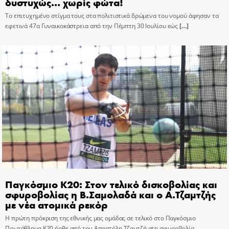
δυστυχώς… χωρίς φώτα!
Το επιτυχημένο στίγμα τους στα πολιτιστικά δρώμενα του νομού άφησαν τα
εφετινά 47α Γυναικοκάστρεια από την Πέμπτη 30 Ιουλίου εώς
[…]
Παγκόσμιο Κ20: Στον τελικό δισκοβολίας και
σφυροβολίας η Β.Σαμολαδά και ο Α.Τζαμτζής
με νέα ατομικά ρεκόρ
Η πρώτη πρόκριση της εθνικής μας ομάδας σε τελικό στο Παγκόσμιο
Πρωτάθλημα Κ20 ήρθε από τον Αποστόλη Τζαμτζή στη σφυροβολία,