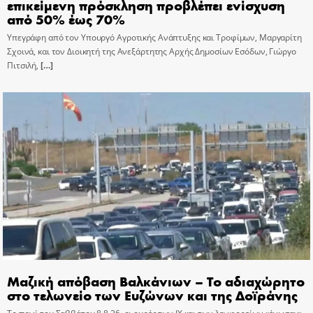
επικείμενη πρόσκληση προβλέπει ενίσχυση
από 50% έως 70%
Υπεγράφη από τον Υπουργό Αγροτικής Ανάπτυξης και Τροφίμων, Μαργαρίτη
Σχοινά, και τον Διοικητή της Ανεξάρτητης Αρχής Δημοσίων Εσόδων, Γιώργο
Πιτσιλή,
[…]
Μαζική απόβαση Βαλκάνιων – Το αδιαχώρητο
στο τελωνείο των Ευζώνων και της Δοϊράνης