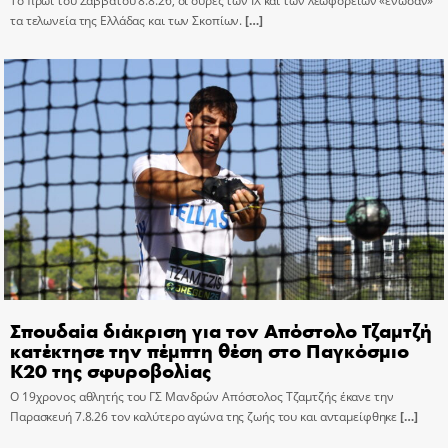
Το πρωί του Σαββάτου 8.8.26, οι ουρές των ΙΧ και των λεωφορείων «ένωσαν»
τα τελωνεία της Ελλάδας και των Σκοπίων.
[…]
Σπουδαία διάκριση για τον Απόστολο Τζαμτζή
κατέκτησε την πέμπτη θέση στο Παγκόσμιο
Κ20 της σφυροβολίας
Ο 19χρονος αθλητής του ΓΣ Μανδρών Απόστολος Τζαμτζής έκανε την
Παρασκευή 7.8.26 τον καλύτερο αγώνα της ζωής του και ανταμείφθηκε
[…]