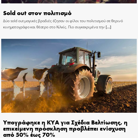
Sold out στον πολιτισμό
Δύο sold out μαγικές βραδιές έζησαν οι φίλοι του πολιτισμού σε θερινό
κινηματογράφο και θέατρο στο Κιλκίς. Πιο συγκεκριμένα την
[…]
Υπογράφηκε η ΚΥΑ για Σχέδια Βελτίωσης, η
επικείμενη πρόσκληση προβλέπει ενίσχυση
από 50% έως 70%