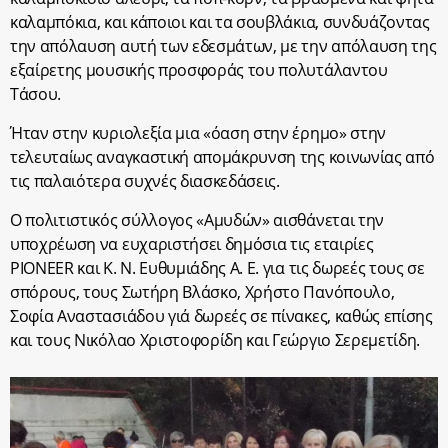
καλαμπόκια, και κάποιοι και τα σουβλάκια, συνδυάζοντας
την απόλαυση αυτή των εδεσμάτων, με την απόλαυση της
εξαίρετης μουσικής προσφοράς του πολυτάλαντου
Τάσου.
Ήταν στην κυριολεξία μια «όαση στην έρημο» στην
τελευταίως αναγκαστική απομάκρυνση της κοινωνίας από
τις παλαιότερα συχνές διασκεδάσεις.
Ο πολιτιστικός σύλλογος «Αμυδών» αισθάνεται την
υποχρέωση να ευχαριστήσει δημόσια τις εταιρίες
PIONEER και Κ. Ν. Ευθυμιάδης Α. Ε. για τις δωρεές τους σε
σπόρους, τους Σωτήρη Βλάσκο, Χρήστο Πανόπουλο,
Σοφία Αναστασιάδου γιά δωρεές σε πίνακες, καθώς επίσης
και τους Νικόλαο Χριστοφορίδη και Γεώργιο Σερεμετίδη.