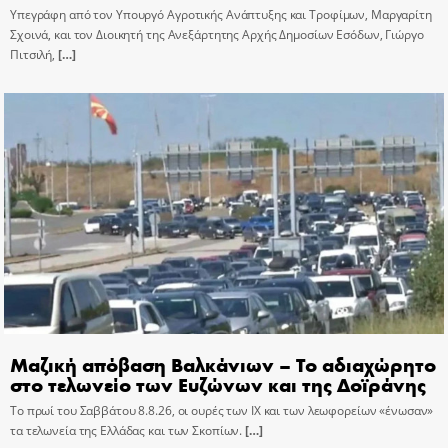
Υπεγράφη από τον Υπουργό Αγροτικής Ανάπτυξης και Τροφίμων, Μαργαρίτη
Σχοινά, και τον Διοικητή της Ανεξάρτητης Αρχής Δημοσίων Εσόδων, Γιώργο
Πιτσιλή,
[…]
Μαζική απόβαση Βαλκάνιων – Το αδιαχώρητο
στο τελωνείο των Ευζώνων και της Δοϊράνης
Το πρωί του Σαββάτου 8.8.26, οι ουρές των ΙΧ και των λεωφορείων «ένωσαν»
τα τελωνεία της Ελλάδας και των Σκοπίων.
[…]