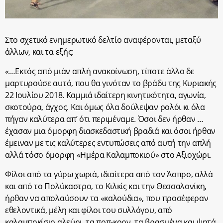
Στο σχετικό ενημερωτικό δελτίο αναφέρονται, μεταξύ
άλλων, και τα εξής:
«…Εκτός από μιάν απλή ανακοίνωση, τίποτε άλλο δε
μαρτυρούσε αυτό, που θα γινόταν το βράδυ της Κυριακής
22 Ιουλίου 2018. Καμμιά ιδαίτερη κινητικότητα, αγωνία,
σκοτούρα, άγχος. Και όμως όλα δούλεψαν ρολόι κι όλα
πήγαν καλύτερα απ’ ότι περιμέναμε. Όσοι δεν ήρθαν …
έχασαν μια όμορφη διασκεδαστική βραδιά και όσοι ήρθαν
έμειναν με τις καλύτερες εντυπώσεις από αυτή την απλή
αλλά τόσο όμορφη «Ημέρα Καλαμποκιού» στο Αξιοχώρι.
Φίλοι από τα γύρω χωριά, ιδιαίτερα από τον Άσπρο, αλλά
και από το Πολύκαστρο, το Κιλκίς και την Θεσσαλονίκη,
ήρθαν να απολαύσουν τα «καλούδια», που προσέφεραν
εθελοντικά, μέλη και φίλοι του συλλόγου, από
καλαμποκίσιο αλεύρι, τα ποπ-κορν, τα βρασμένα και ψητά