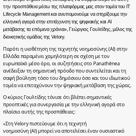
την π
ροσπάθεια μέσω της πλατφόρμας μας στον τομέα του IT
Lifecycle Management και ανυπομονούμε να στηρίξουμε την
ελληνική αγορά στην επιτάχυνση της ψηφιακής και AI
μετάβασης τα επόμενα χρόνια»
, Γεώργιος Γουλτίδης, μέλος της
διοικητικής ομάδας της Velory.
Παρότι η υιοθέτηση της τεχνητής νοημοσύνης
(AI)
στην
Ελλάδα παραμένει χαμηλότερη σε σχέση με τον
ευρωπαϊκό μέσο όρο, οι συζητήσεις στο Panathēnea
ανέδειξαν τη σημαντική πρόοδο που συντελείται και τη
σαφή βούληση τόσο του δημόσιου όσο και του ιδιωτικού
τομέα να επιταχύνουν την ψηφιακή μετάβαση της χώρας.
Ο κύριος Γουλτίδης τόνισε ότι βλέπει σημαντικές
προοπτικές για συνεργασία με την ελληνική αγορά στο
πλαίσιο αυτής της προσπάθειας:
«Στη Velory πιστεύουμε ότι η τεχνητή
νοημοσύνη
(AI)
μπορεί να αποτελέσει έναν ουσιαστικό