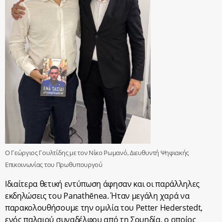
Ο Γεώργιος Γουλτίδης με τον Νίκο Ρωμανό, Διευθυντή Ψηφιακής
Επικοινωνίας του Πρωθυπουργού
Ιδιαίτερα θετική εντύπωση άφησαν και οι παράλληλες
εκδηλώσεις του Panathēnea. Ήταν μεγάλη χαρά να
παρακολουθήσουμε την ομιλία του Petter Hederstedt,
ενός παλαιού συναδέλφου από τη Σουηδία, ο οποίος