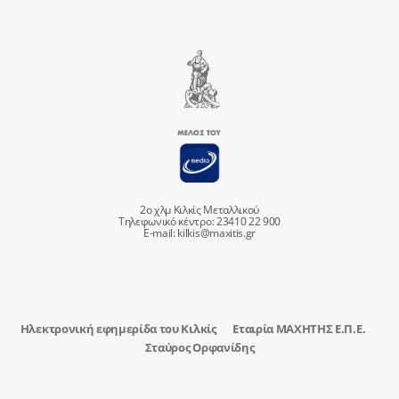
2ο χλμ Κιλκίς Μεταλλικού
Τηλεφωνικό κέντρο: 23410 22 900
E-mail:
kilkis@maxitis.gr
Ηλεκτρονική εφημερίδα του Κιλκίς
Εταιρία ΜΑΧΗΤΗΣ Ε.Π.Ε.
Σταύρος Ορφανίδης