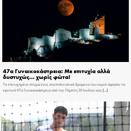
47α Γυναικοκάστρεια: Με επιτυχία αλλά
δυστυχώς… χωρίς φώτα!
Το επιτυχημένο στίγμα τους στα πολιτιστικά δρώμενα του νομού άφησαν τα
εφετινά 47α Γυναικοκάστρεια από την Πέμπτη 30 Ιουλίου εώς
[…]