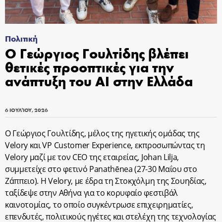
Πολιτική
Ο Γεώργιος Γουλτίδης βλέπει
θετικές προοπτικές για την
ανάπτυξη του AI στην Ελλάδα
6 ΙΟΥΛΊΟΥ, 2026
Ο Γεώργιος Γουλτίδης, μέλος της ηγετικής ομάδας της
Velory και VP Customer Experience, εκπροσωπώντας τη
Velory μαζί με τον CEO της εταιρείας, Johan Lilja,
συμμετείχε στο φετινό Panathēnea (27-30 Μαΐου στο
Ζάππειο). Η Velory, με έδρα τη Στοκχόλμη της Σουηδίας,
ταξίδεψε στην Αθήνα για το κορυφαίο φεστιβάλ
καινοτομίας, το οποίο συγκέντρωσε επιχειρηματίες,
επενδυτές, πολιτικούς ηγέτες και στελέχη της τεχνολογίας