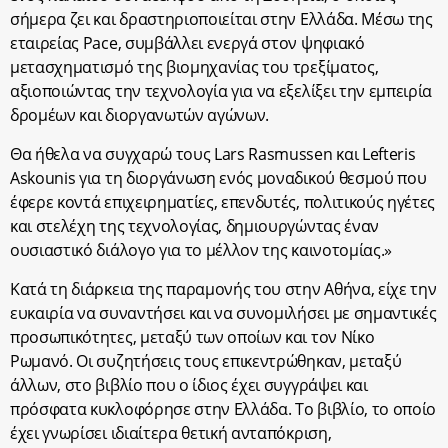
σήμερα ζει και δραστηριοποιείται στην Ελλάδα. Μέσω της
εταιρείας Pace, συμβάλλει ενεργά στον ψηφιακό
μετασχηματισμό της βιομηχανίας του τρεξίματος,
αξιοποιώντας την τεχνολογία για να εξελίξει την εμπειρία
δρομέων και διοργανωτών αγώνων.
Θα ήθελα να συγχαρώ τους Lars Rasmussen και Lefteris
Askounis για τη διοργάνωση ενός μοναδικού θεσμού που
έφερε κοντά επιχειρηματίες, επενδυτές, πολιτικούς ηγέτες
και στελέχη της τεχνολογίας, δημιουργώντας έναν
ουσιαστικό διάλογο για το μέλλον της καινοτομίας.»
Κατά τη διάρκεια της παραμονής του στην Αθήνα, είχε την
ευκαιρία να συναντήσει και να συνομιλήσει με σημαντικές
προσωπικότητες, μεταξύ των οποίων και τον Νίκο
Ρωμανό. Οι συζητήσεις τους επικεντρώθηκαν, μεταξύ
άλλων, στο βιβλίο που ο ίδιος έχει συγγράψει και
πρόσφατα κυκλοφόρησε στην Ελλάδα. Το βιβλίο, το οποίο
έχει γνωρίσει ιδιαίτερα θετική ανταπόκριση,