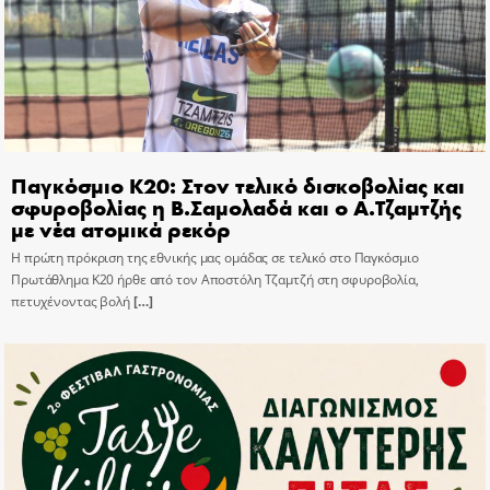
Παγκόσμιο Κ20: Στον τελικό δισκοβολίας και
σφυροβολίας η Β.Σαμολαδά και ο Α.Τζαμτζής
με νέα ατομικά ρεκόρ
Η πρώτη πρόκριση της εθνικής μας ομάδας σε τελικό στο Παγκόσμιο
Πρωτάθλημα Κ20 ήρθε από τον Αποστόλη Τζαμτζή στη σφυροβολία,
πετυχένοντας βολή
[…]