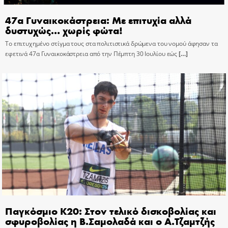
47α Γυναικοκάστρεια: Με επιτυχία αλλά
δυστυχώς… χωρίς φώτα!
Το επιτυχημένο στίγμα τους στα πολιτιστικά δρώμενα του νομού άφησαν τα
εφετινά 47α Γυναικοκάστρεια από την Πέμπτη 30 Ιουλίου εώς
[…]
Παγκόσμιο Κ20: Στον τελικό δισκοβολίας και
σφυροβολίας η Β.Σαμολαδά και ο Α.Τζαμτζής