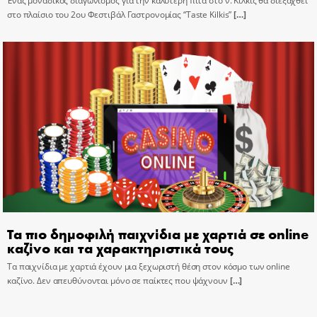
Ένας μοναδικός διαγωνισμός για την καλύτερη πίτα στο ν. Κιλκίς θα διεξαχθεί
στο πλαίσιο του 2ου Φεστιβάλ Γαστρονομίας “Taste Kilkis”
[…]
Τα πιο δημοφιλή παιχνίδια με χαρτιά σε online
καζίνο και τα χαρακτηριστικά τους
Τα παιχνίδια με χαρτιά έχουν μια ξεχωριστή θέση στον κόσμο των online
καζίνο. Δεν απευθύνονται μόνο σε παίκτες που ψάχνουν
[…]