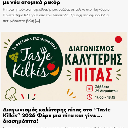
με νέα ατομικά ρεκόρ
Η πρώτη πρόκριση της εθνικής μας ομάδας σε τελικό στο Παγκόσμιο
Πρωτάθλημα Κ20 ήρθε από τον Αποστόλη Τζαμτζή στη σφυροβολία,
πετυχένοντας βολή
[…]
Διαγωνισμός καλύτερης πίτας στο “Taste
Kilkis” 2026 Φέρε μια πίτα και γίνε …
διασημόπιτα!