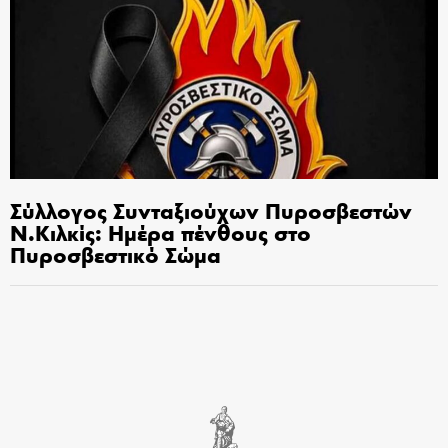
Σύλλογος Συνταξιούχων Πυροσβεστών
Ν.Κιλκίς: Ημέρα πένθους στο
Πυροσβεστικό Σώμα