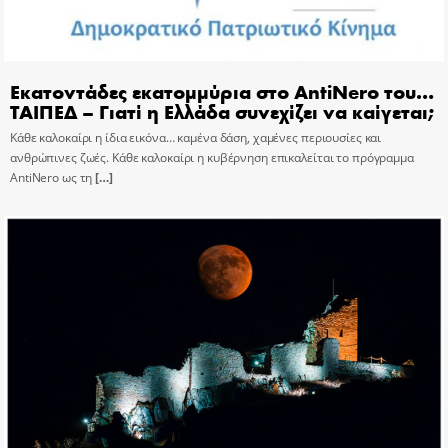
Εκατοντάδες εκατομμύρια στο AntiNero του…
ΤΑΙΠΕΔ – Γιατί η Ελλάδα συνεχίζει να καίγεται;
Κάθε καλοκαίρι η ίδια εικόνα… καμένα δάση, χαμένες περιουσίες και
ανθρώπινες ζωές. Κάθε καλοκαίρι η κυβέρνηση επικαλείται το πρόγραμμα
AntiNero ως τη
[…]