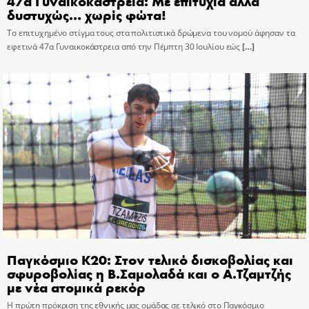
47α Γυναικοκάστρεια: Με επιτυχία αλλά
δυστυχώς… χωρίς φώτα!
Το επιτυχημένο στίγμα τους στα πολιτιστικά δρώμενα του νομού άφησαν τα
εφετινά 47α Γυναικοκάστρεια από την Πέμπτη 30 Ιουλίου εώς
[…]
Παγκόσμιο Κ20: Στον τελικό δισκοβολίας και
σφυροβολίας η Β.Σαμολαδά και ο Α.Τζαμτζής
με νέα ατομικά ρεκόρ
Η πρώτη πρόκριση της εθνικής μας ομάδας σε τελικό στο Παγκόσμιο