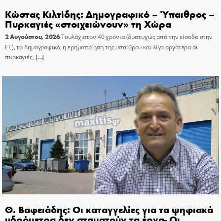
Κώστας Κιλτίδης: Δημογραφικό – Ύπαιθρος –
Πυρκαγιές «στοιχειώνουν» τη Χώρα
2 Αυγούστου, 2026
Τουλάχιστον 40 χρόνια (δυστυχώς από την είσοδο στην
ΕΕ), το δημογραφικό, η ερημοποίηση της υπαίθρου και λίγο αργότερα οι
πυρκαγιές,
[…]
Θ. Βαφειάδης: Οι καταγγελίες για τα ψηφιακά
υδρόμετρα δεν σταματούν τα έργα- Οι