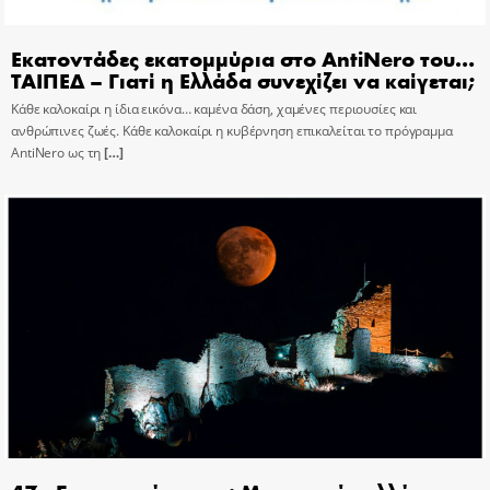
Εκατοντάδες εκατομμύρια στο AntiNero του…
ΤΑΙΠΕΔ – Γιατί η Ελλάδα συνεχίζει να καίγεται;
Κάθε καλοκαίρι η ίδια εικόνα… καμένα δάση, χαμένες περιουσίες και
ανθρώπινες ζωές. Κάθε καλοκαίρι η κυβέρνηση επικαλείται το πρόγραμμα
AntiNero ως τη
[…]