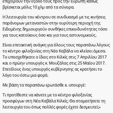
επιχειρούν την έξοδο τους προς την Ευρώπη καθώς
βρίσκεται μόλις 10 χλμ από τα σύνορα.
Η λειτουργία του κέντρου σε συνδυασμό με τις κινήσεις
παράνομων μεταναστών στην ευρύτερη περιοχή της
Ειδομένης δημιουργούν συνθήκες επικινδυνότητας τόσο
για τους κατοίκους όσο και για τους αστυνομικούς.
Είναι επιτακτική ανάγκη για όλους τους παραπάνω λόγους
το κέντρο φιλοξενίας στη Νέα Καβάλα να κλείσει άμεσα.
Το υποσχεθήκατε ο ίδιος στο Κιλκίς στις 7 Απριλίου 2017
και ο πρώην υπουργός κ. Μουζάλας στις 25 Μαΐου 2017.
Επιτέλους ένας υπουργός κυβέρνησης ας κρατήσει το
λόγο του έστω μια φορά.
Με βάση τα παραπάνω ερωτάσθε κ. υπουργέ:
Τι προτίθεστε να κάνετε με το κέντρο φιλοξενίας
προσφύγων στη Νέα Καβάλα Κιλκίς; Θα σταματήσετε τη
λειτουργία του όπως πολλές φορές έχετε δεσμευτεί;»