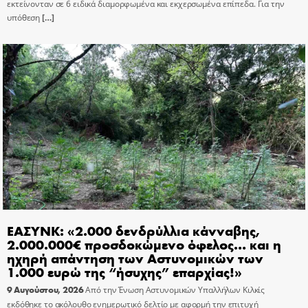
εκτείνονταν σε 6 ειδικά διαμορφωμένα και εκχερσωμένα επίπεδα. Για την
υπόθεση
[…]
ΕΑΣΥΝΚ: «2.000 δενδρύλλια κάνναβης,
2.000.000€ προσδοκώμενο όφελος… και η
ηχηρή απάντηση των Αστυνομικών των
1.000 ευρώ της “ήσυχης” επαρχίας!»
9 Αυγούστου, 2026
Από την Ένωση Αστυνομικών Υπαλλήλων Κιλκίς
εκδόθηκε το ακόλουθο ενημερωτικό δελτίο με αφορμή την επιτυχή