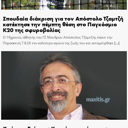
Σπουδαία διάκριση για τον Απόστολο Τζαμτζή
κατέκτησε την πέμπτη θέση στο Παγκόσμιο
Κ20 της σφυροβολίας
Ο 19χρονος αθλητής του ΓΣ Μανδρών Απόστολος Τζαμτζής έκανε την
Παρασκευή 7.8.26 τον καλύτερο αγώνα της ζωής του και ανταμείφθηκε
[…]