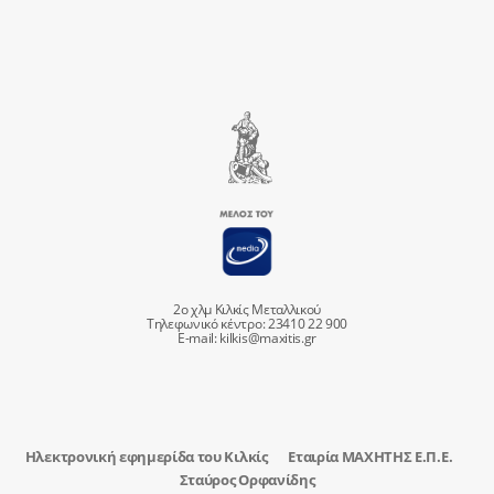
2ο χλμ Κιλκίς Μεταλλικού
Τηλεφωνικό κέντρο: 23410 22 900
E-mail:
kilkis@maxitis.gr
Ηλεκτρονική εφημερίδα του Κιλκίς
Εταιρία ΜΑΧΗΤΗΣ Ε.Π.Ε.
Σταύρος Ορφανίδης