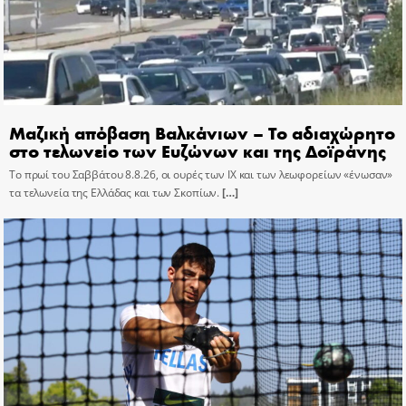
Μαζική απόβαση Βαλκάνιων – Το αδιαχώρητο
στο τελωνείο των Ευζώνων και της Δοϊράνης
Το πρωί του Σαββάτου 8.8.26, οι ουρές των ΙΧ και των λεωφορείων «ένωσαν»
τα τελωνεία της Ελλάδας και των Σκοπίων.
[…]