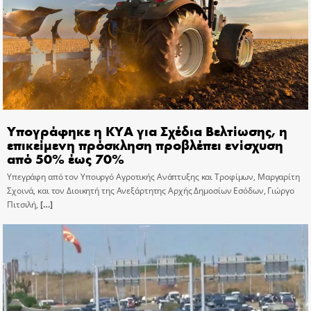
Υπογράφηκε η ΚΥΑ για Σχέδια Βελτίωσης, η
επικείμενη πρόσκληση προβλέπει ενίσχυση
από 50% έως 70%
Υπεγράφη από τον Υπουργό Αγροτικής Ανάπτυξης και Τροφίμων, Μαργαρίτη
Σχοινά, και τον Διοικητή της Ανεξάρτητης Αρχής Δημοσίων Εσόδων, Γιώργο
Πιτσιλή,
[…]