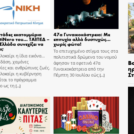
τάδες εκατομμύρια
47α Γυναικοκάστρεια: Με
tiNero του… ΤΑΙΠΕΔ –
επιτυχία αλλά δυστυχώς…
 Ελλάδα συνεχίζει να
χωρίς φώτα!
ι;
Το επιτυχημένο στίγμα τους στα
λοκαίρι η ίδια εικόνα…
πολιτιστικά δρώμενα του νομού
Β
 δάση, χαμένες
άφησαν τα εφετινά 47α
η
ίες και ανθρώπινες ζωές.
Γυναικοκάστρεια από την
Σ
αλοκαίρι η κυβέρνηση
Πέμπτη 30 Ιουλίου εώς
[…]
ίται το πρόγραμμα
o ως τη
[…]