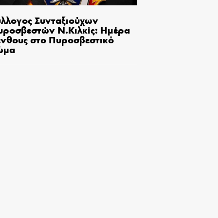
ύλλογος Συνταξιούχων
υροσβεστών Ν.Κιλκίς: Ημέρα
ένθους στο Πυροσβεστικό
ώμα