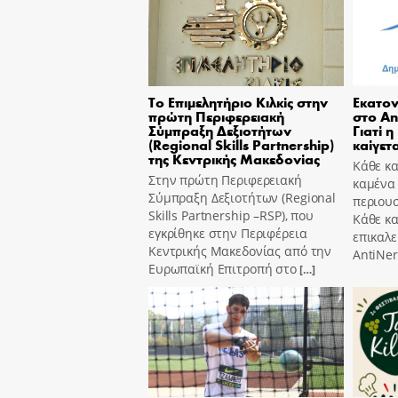
Το Επιμελητήριο Κιλκίς στην
Εκατον
πρώτη Περιφερειακή
στο An
Σύμπραξη Δεξιοτήτων
Γιατί η
(Regional Skills Partnership)
καίγετα
της Κεντρικής Μακεδονίας
Κάθε κα
Στην πρώτη Περιφερειακή
καμένα
Σύμπραξη Δεξιοτήτων (Regional
περιουσ
Skills Partnership –RSP), που
Κάθε κ
εγκρίθηκε στην Περιφέρεια
επικαλε
Κεντρικής Μακεδονίας από την
AntiNer
Ευρωπαϊκή Επιτροπή στο
[…]