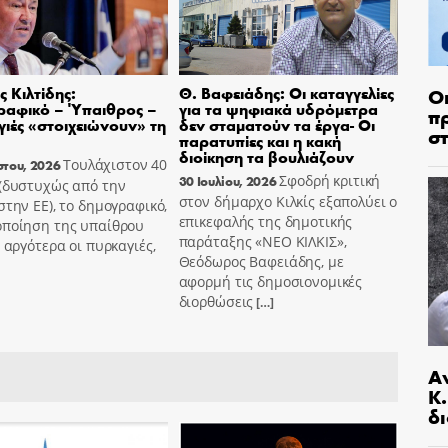
 Κιλτίδης:
Θ. Βαφειάδης: Οι καταγγελίες
Ο
ραφικό – Ύπαιθρος –
για τα ψηφιακά υδρόμετρα
π
ιές «στοιχειώνουν» τη
δεν σταματούν τα έργα- Οι
σ
παρατυπίες και η κακή
διοίκηση τα βουλιάζουν
Τουλάχιστον 40
στου, 2026
Σφοδρή κριτική
30 Ιουλίου, 2026
 (δυστυχώς από την
στον δήμαρχο Κιλκίς εξαπολύει ο
στην ΕΕ), το δημογραφικό,
επικεφαλής της δημοτικής
οποίηση της υπαίθρου
παράταξης «ΝΕΟ ΚΙΛΚΙΣ»,
ο αργότερα οι πυρκαγιές,
Θεόδωρος Βαφειάδης, με
αφορμή τις δημοσιονομικές
διορθώσεις
[…]
Α
Κ
δι