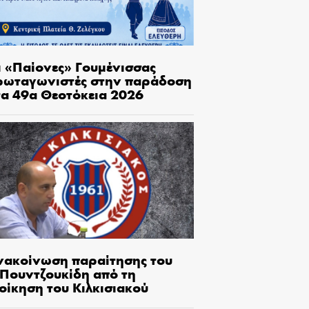
ι «Παίονες» Γουμένισσας
ρωταγωνιστές στην παράδοση
τα 49α Θεοτόκεια 2026
νακοίνωση παραίτησης του
.Πουντζουκίδη από τη
οίκηση του Κιλκισιακού