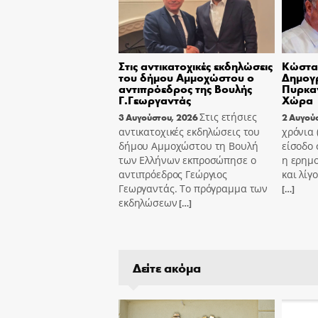
Στις αντικατοχικές εκδηλώσεις
Κώστας
του δήμου Αμμοχώστου ο
Δημογ
αντιπρόεδρος της Βουλής
Πυρκαγ
Γ.Γεωργαντάς
Χώρα
Στις ετήσιες
3 Αυγούστου, 2026
2 Αυγού
αντικατοχικές εκδηλώσεις του
χρόνια
δήμου Αμμοχώστου τη Βουλή
είσοδο 
των Ελλήνων εκπροσώπησε ο
η ερημ
αντιπρόεδρος Γεώργιος
και λίγ
Γεωργαντάς. Το πρόγραμμα των
[…]
εκδηλώσεων
[…]
Δείτε ακόμα