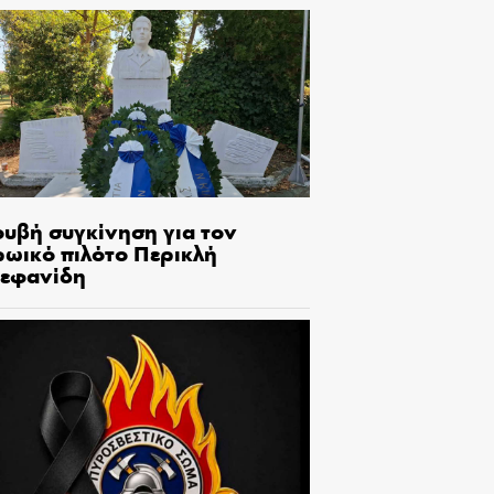
ουβή συγκίνηση για τον
ρωικό πιλότο Περικλή
τεφανίδη