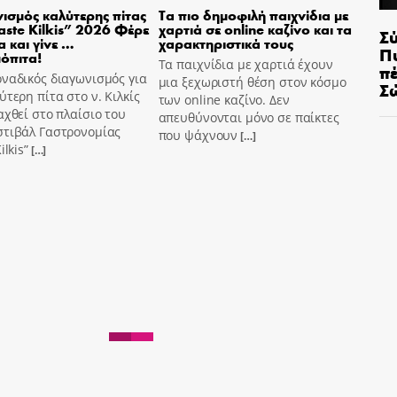
ισμός καλύτερης πίτας
Τα πιο δημοφιλή παιχνίδια με
aste Kilkis” 2026 Φέρε
χαρτιά σε online καζίνο και τα
Σ
α και γίνε …
χαρακτηριστικά τους
Π
όπιτα!
Τα παιχνίδια με χαρτιά έχουν
π
ναδικός διαγωνισμός για
μια ξεχωριστή θέση στον κόσμο
Σ
ύτερη πίτα στο ν. Κιλκίς
των online καζίνο. Δεν
αχθεί στο πλαίσιο του
απευθύνονται μόνο σε παίκτες
στιβάλ Γαστρονομίας
που ψάχνουν
[…]
ilkis”
[…]