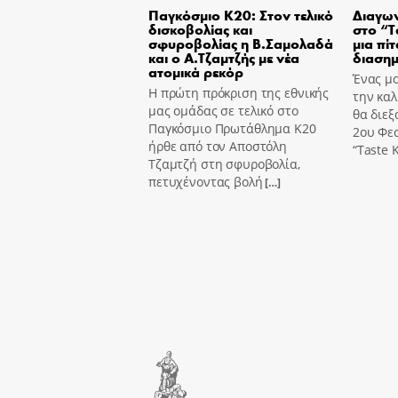
Παγκόσμιο Κ20: Στον τελικό
Διαγων
δισκοβολίας και
στο “T
σφυροβολίας η Β.Σαμολαδά
μια πίτ
και ο Α.Τζαμτζής με νέα
διασημ
ατομικά ρεκόρ
Ένας μο
Η πρώτη πρόκριση της εθνικής
την καλ
μας ομάδας σε τελικό στο
θα διεξ
Παγκόσμιο Πρωτάθλημα Κ20
2ου Φε
ήρθε από τον Αποστόλη
“Taste K
Τζαμτζή στη σφυροβολία,
πετυχένοντας βολή
[…]