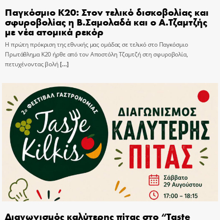
Παγκόσμιο Κ20: Στον τελικό δισκοβολίας και
σφυροβολίας η Β.Σαμολαδά και ο Α.Τζαμτζής
με νέα ατομικά ρεκόρ
Η πρώτη πρόκριση της εθνικής μας ομάδας σε τελικό στο Παγκόσμιο
Πρωτάθλημα Κ20 ήρθε από τον Αποστόλη Τζαμτζή στη σφυροβολία,
πετυχένοντας βολή
[…]
Διαγωνισμός καλύτερης πίτας στο “Taste