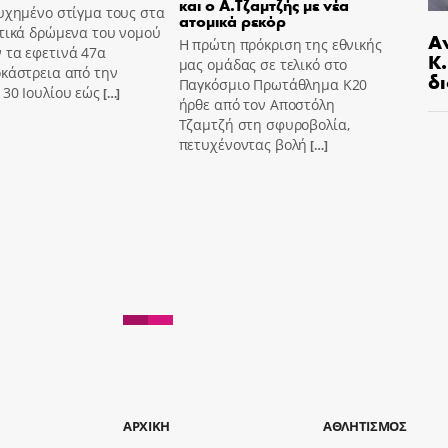
και ο Α.Τζαμτζής με νέα
υχημένο στίγμα τους στα
ατομικά ρεκόρ
τικά δρώμενα του νομού
Α
Η πρώτη πρόκριση της εθνικής
 τα εφετινά 47α
Κ
μας ομάδας σε τελικό στο
οκάστρεια από την
δι
Παγκόσμιο Πρωτάθλημα Κ20
30 Ιουλίου εώς
[…]
ήρθε από τον Αποστόλη
Τζαμτζή στη σφυροβολία,
πετυχένοντας βολή
[…]
AΡΧΙΚΗ
ΑΘΛΗΤΙΣΜΟΣ