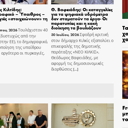
 Κιλτίδης:
Θ. Βαφειάδης: Οι καταγγελίες
ραφικό – Ύπαιθρος –
για τα ψηφιακά υδρόμετρα
ιές «στοιχειώνουν» τη
δεν σταματούν τα έργα- Οι
παρατυπίες και η κακή
Τα
διοίκηση τα βουλιάζουν
Τουλάχιστον 40
στου, 2026
χα
Σφοδρή κριτική
30 Ιουλίου, 2026
 (δυστυχώς από την
χ
στον δήμαρχο Κιλκίς εξαπολύει ο
στην ΕΕ), το δημογραφικό,
επικεφαλής της δημοτικής
οποίηση της υπαίθρου
παράταξης «ΝΕΟ ΚΙΛΚΙΣ»,
ο αργότερα οι πυρκαγιές,
Θεόδωρος Βαφειάδης, με
αφορμή τις δημοσιονομικές
διορθώσεις
[…]
Fr
μ
τ