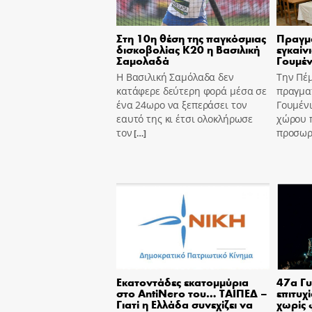
Στη 10η θέση της παγκόσμιας
Πραγμ
δισκοβολίας Κ20 η Βασιλική
εγκαίν
Σαμολαδά
Γουμέν
Η Βασιλική Σαμόλαδα δεν
Την Πέ
κατάφερε δεύτερη φορά μέσα σε
πραγμα
ένα 24ωρο να ξεπεράσει τον
Γουμένι
εαυτό της κι έτσι ολοκλήρωσε
χώρου 
τον
προσωρι
[…]
Εκατοντάδες εκατομμύρια
47α Γυ
στο AntiNero του… ΤΑΙΠΕΔ –
επιτυχ
Γιατί η Ελλάδα συνεχίζει να
χωρίς 