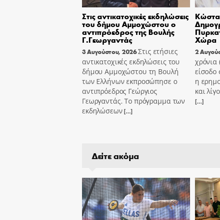
Στις αντικατοχικές εκδηλώσεις
Κώστας
του δήμου Αμμοχώστου ο
Δημογ
αντιπρόεδρος της Βουλής
Πυρκαγ
Γ.Γεωργαντάς
Χώρα
Στις ετήσιες
3 Αυγούστου, 2026
2 Αυγού
αντικατοχικές εκδηλώσεις του
χρόνια
δήμου Αμμοχώστου τη Βουλή
είσοδο 
των Ελλήνων εκπροσώπησε ο
η ερημ
αντιπρόεδρος Γεώργιος
και λίγ
Γεωργαντάς. Το πρόγραμμα των
[…]
εκδηλώσεων
[…]
Δείτε ακόμα