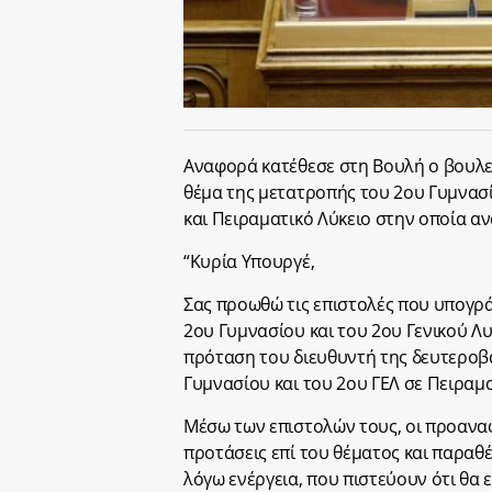
Αναφορά κατέθεσε στη Βουλή ο βουλε
θέμα της μετατροπής του 2ου Γυμνασί
και Πειραματικό Λύκειο στην οποία αν
“Κυρία Υπουργέ,
Σας προωθώ τις επιστολές που υπογρ
2ου Γυμνασίου και του 2ου Γενικού Λυκ
πρόταση του διευθυντή της δευτεροβά
Γυμνασίου και του 2ου ΓΕΛ σε Πειραμα
Μέσω των επιστολών τους, οι προαναφ
προτάσεις επί του θέματος και παραθέ
λόγω ενέργεια, που πιστεύουν ότι θα 