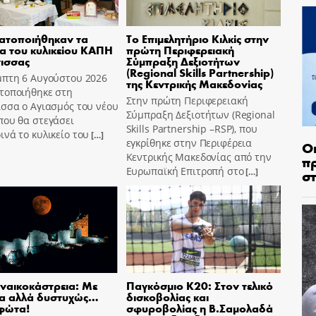
ατοποιήθηκαν τα
Το Επιμελητήριο Κιλκίς στην
ια του κυλικείου ΚΑΠΗ
πρώτη Περιφερειακή
ισσας
Σύμπραξη Δεξιοτήτων
(Regional Skills Partnership)
μπτη 6 Αυγούστου 2026
της Κεντρικής Μακεδονίας
τοποιήθηκε στη
Στην πρώτη Περιφερειακή
σσα ο Αγιασμός του νέου
Σύμπραξη Δεξιοτήτων (Regional
που θα στεγάσει
Skills Partnership –RSP), που
νά το κυλικείο του
[…]
εγκρίθηκε στην Περιφέρεια
Ο
Κεντρικής Μακεδονίας από την
π
Ευρωπαϊκή Επιτροπή στο
σ
[…]
ναικοκάστρεια: Με
Παγκόσμιο Κ20: Στον τελικό
ία αλλά δυστυχώς…
δισκοβολίας και
φώτα!
σφυροβολίας η Β.Σαμολαδά