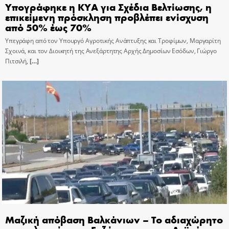
Υπογράφηκε η ΚΥΑ για Σχέδια Βελτίωσης, η
επικείμενη πρόσκληση προβλέπει ενίσχυση
από 50% έως 70%
Υπεγράφη από τον Υπουργό Αγροτικής Ανάπτυξης και Τροφίμων, Μαργαρίτη
Σχοινά, και τον Διοικητή της Ανεξάρτητης Αρχής Δημοσίων Εσόδων, Γιώργο
Πιτσιλή,
[…]
Μαζική απόβαση Βαλκάνιων – Το αδιαχώρητο