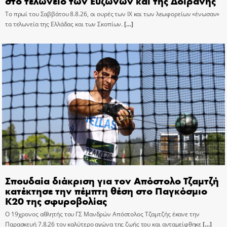
στο τελωνείο των Ευζώνων και της Δοϊράνης
Το πρωί του Σαββάτου 8.8.26, οι ουρές των ΙΧ και των λεωφορείων «ένωσαν»
τα τελωνεία της Ελλάδας και των Σκοπίων.
[…]
Σπουδαία διάκριση για τον Απόστολο Τζαμτζή
κατέκτησε την πέμπτη θέση στο Παγκόσμιο
Κ20 της σφυροβολίας
Ο 19χρονος αθλητής του ΓΣ Μανδρών Απόστολος Τζαμτζής έκανε την
Παρασκευή 7.8.26 τον καλύτερο αγώνα της ζωής του και ανταμείφθηκε
[…]