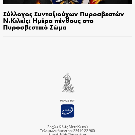
Σύλλογος Συνταξιούχων Πυροσβεστών
Ν.Κιλκίς: Ημέρα πένθους στο
Πυροσβεστικό Σώμα
2ο χλμ Κιλκίς Μεταλλικού
Τηλεφωνικό κέντρο: 23410 22 900
E-mail:
kilkis@maxitis.gr