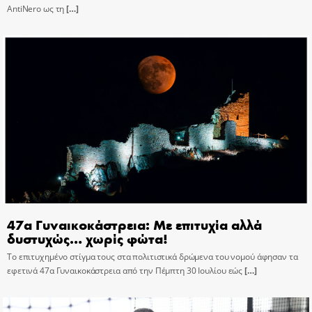
AntiNero ως τη
[…]
47α Γυναικοκάστρεια: Με επιτυχία αλλά
δυστυχώς… χωρίς φώτα!
Το επιτυχημένο στίγμα τους στα πολιτιστικά δρώμενα του νομού άφησαν τα
εφετινά 47α Γυναικοκάστρεια από την Πέμπτη 30 Ιουλίου εώς
[…]