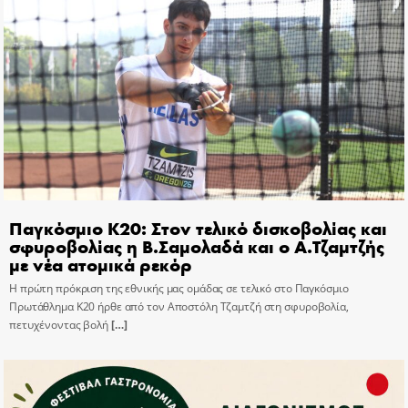
Παγκόσμιο Κ20: Στον τελικό δισκοβολίας και
σφυροβολίας η Β.Σαμολαδά και ο Α.Τζαμτζής
με νέα ατομικά ρεκόρ
Η πρώτη πρόκριση της εθνικής μας ομάδας σε τελικό στο Παγκόσμιο
Πρωτάθλημα Κ20 ήρθε από τον Αποστόλη Τζαμτζή στη σφυροβολία,
πετυχένοντας βολή
[…]