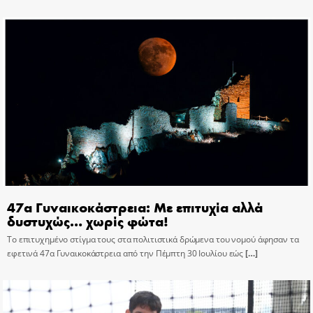
47α Γυναικοκάστρεια: Με επιτυχία αλλά
δυστυχώς… χωρίς φώτα!
Το επιτυχημένο στίγμα τους στα πολιτιστικά δρώμενα του νομού άφησαν τα
εφετινά 47α Γυναικοκάστρεια από την Πέμπτη 30 Ιουλίου εώς
[…]