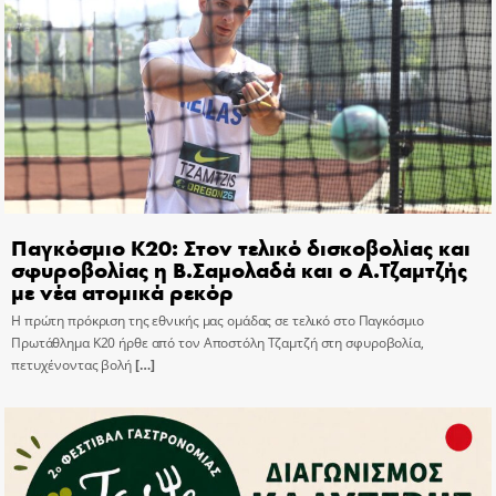
Παγκόσμιο Κ20: Στον τελικό δισκοβολίας και
σφυροβολίας η Β.Σαμολαδά και ο Α.Τζαμτζής
με νέα ατομικά ρεκόρ
Η πρώτη πρόκριση της εθνικής μας ομάδας σε τελικό στο Παγκόσμιο
Πρωτάθλημα Κ20 ήρθε από τον Αποστόλη Τζαμτζή στη σφυροβολία,
πετυχένοντας βολή
[…]