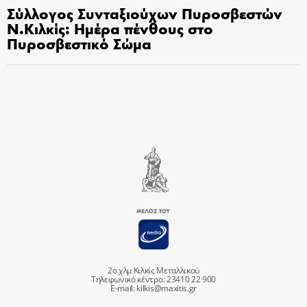
Σύλλογος Συνταξιούχων Πυροσβεστών
Ν.Κιλκίς: Ημέρα πένθους στο
Πυροσβεστικό Σώμα
2ο χλμ Κιλκίς Μεταλλικού
Τηλεφωνικό κέντρο: 23410 22 900
E-mail:
kilkis@maxitis.gr