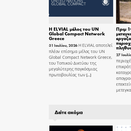
Η ELVIAL μέλος του UN
Πριμ 1
Global Compact Network
μετεγκ
Greece
εργαζο
περιοχ
Η ELVIAL αποτελεί
31 Ιουλίου, 2026
πληθυ
πλέον επίσημα μέλος του UN
27 Ιουλί
Global Compact Network Greece,
περιοχέ
του Τοπικού Δικτύου της
επικράτ
μεγαλύτερης παγκόσμιας
καταγρ
πρωτοβουλίας των
[…]
απογρα
επεκτεί
μετεγκ
Δείτε ακόμα