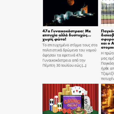
47α Γυναικοκάστρεια: Με
Παγκόσ
επιτυχία αλλά δυστυχώς…
δισκοβ
χωρίς φώτα!
σφυρο
και ο 
Το επιτυχημένο στίγμα τους στα
ατομικ
πολιτιστικά δρώμενα του νομού
Η πρώτη
άφησαν τα εφετινά 47α
μας ομά
Γυναικοκάστρεια από την
Παγκόσ
Πέμπτη 30 Ιουλίου εώς
[…]
ήρθε α
Τζαμτζ
πετυχέ