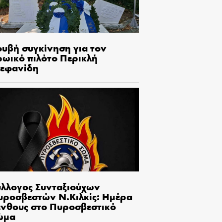
ουβή συγκίνηση για τον
ρωικό πιλότο Περικλή
τεφανίδη
ύλλογος Συνταξιούχων
υροσβεστών Ν.Κιλκίς: Ημέρα
ένθους στο Πυροσβεστικό
ώμα