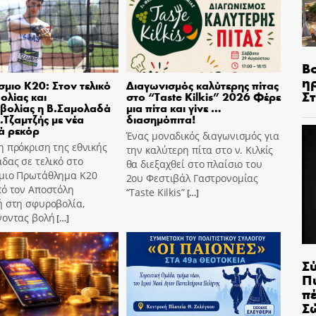
Β
η
μιο Κ20: Στον τελικό
Διαγωνισμός καλύτερης πίτας
Σ
ολίας και
στο “Taste Kilkis” 2026 Φέρε
βολίας η Β.Σαμολαδά
μια πίτα και γίνε …
Α.Τζαμτζής με νέα
διασημόπιτα!
ά ρεκόρ
Ένας μοναδικός διαγωνισμός για
 πρόκριση της εθνικής
την καλύτερη πίτα στο ν. Κιλκίς
δας σε τελικό στο
θα διεξαχθεί στο πλαίσιο του
μιο Πρωτάθλημα Κ20
2ου Φεστιβάλ Γαστρονομίας
πό τον Αποστόλη
“Taste Kilkis”
[…]
ή στη σφυροβολία,
νοντας βολή
[…]
Σ
Π
π
Σ