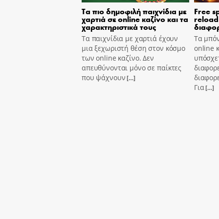
Τα πιο δημοφιλή παιχνίδια με
Free s
χαρτιά σε online καζίνο και τα
reload
χαρακτηριστικά τους
διαφορ
Τα παιχνίδια με χαρτιά έχουν
Τα μπόν
μια ξεχωριστή θέση στον κόσμο
online 
των online καζίνο. Δεν
υπόσχετ
απευθύνονται μόνο σε παίκτες
διαφορε
που ψάχνουν
διαφορε
[…]
Για
[…]