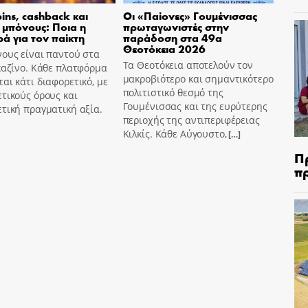
pins, cashback και
Οι «Παίονες» Γουμένισσας
 μπόνους: Ποια η
πρωταγωνιστές στην
ά για τον παίκτη
παράδοση στα 49α
Θεοτόκεια 2026
ους είναι παντού στα
Τα Θεοτόκεια αποτελούν τον
καζίνο. Κάθε πλατφόρμα
μακροβιότερο και σημαντικότερο
αι κάτι διαφορετικό, με
πολιτιστικό θεσμό της
τικούς όρους και
Γουμένισσας και της ευρύτερης
τική πραγματική αξία.
περιοχής της αντιπεριφέρειας
Κιλκίς. Κάθε Αύγουστο,
[…]
Π
π