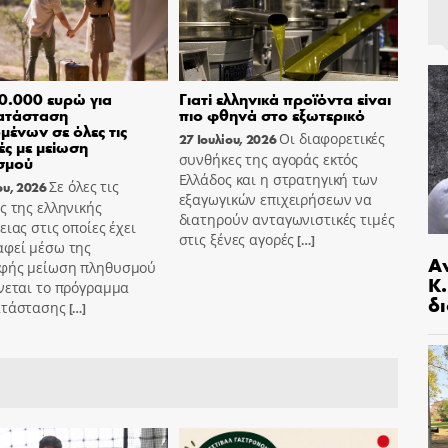
0.000 ευρώ για
Γιατί ελληνικά προϊόντα είναι
ατάσταση
πιο φθηνά στο εξωτερικό
μένων σε όλες τις
Οι διαφορετικές
27 Ιουλίου, 2026
ές με μείωση
συνθήκες της αγοράς εκτός
σμού
Ελλάδος και η στρατηγική των
Σε όλες τις
ου, 2026
εξαγωγικών επιχειρήσεων να
ς της ελληνικής
διατηρούν ανταγωνιστικές τιμές
ειας στις οποίες έχει
στις ξένες αγορές
[…]
αφεί μέσω της
Α
φής μείωση πληθυσμού
Κ
νεται το πρόγραμμα
δι
ατάστασης
[…]