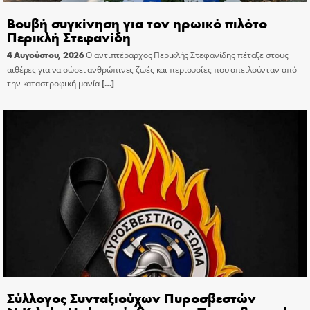
Βουβή συγκίνηση για τον ηρωικό πιλότο
Περικλή Στεφανίδη
4 Αυγούστου, 2026
Ο αντιπτέραρχος Περικλής Στεφανίδης πέταξε στους
αιθέρες για να σώσει ανθρώπινες ζωές και περιουσίες που απειλούνταν από
την καταστροφική μανία
[…]
Σύλλογος Συνταξιούχων Πυροσβεστών