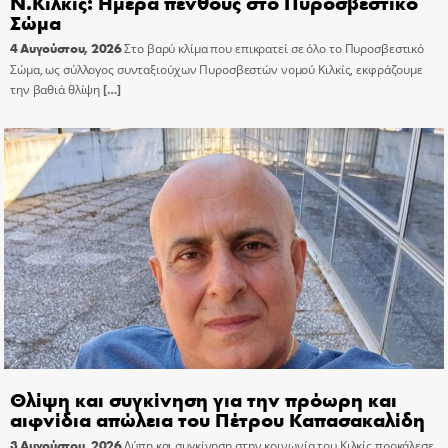
Ν.Κιλκίς: Ημέρα πένθους στο Πυροσβεστικό
Σώμα
4 Αυγούστου, 2026
Στο βαρύ κλίμα που επικρατεί σε όλο το Πυροσβεστικό
Σώμα, ως σύλλογος συνταξιούχων Πυροσβεστών νομού Κιλκίς, εκφράζουμε
την βαθιά θλίψη
[…]
Θλίψη και συγκίνηση για την πρόωρη και
αιφνίδια απώλεια του Πέτρου Καπασακαλίδη
3 Αυγούστου, 2026
Λύπη και συγκίνηση στην κοινωνία του Κιλκίς προκάλεσε