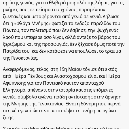
πρώτης γενιάς, για το θλιβερό μοιρολόι της λύρας, για τις
μνήμες που, σε πείσμα του χρόνου, παραμένουν
ζωντανές και μεταφέρονται από γενιά σε γενιά. Δήλωσε
ότι η «Φλόγα Μνήμης» φωτίζει το ένδοξο παρελθόν του
Πόντου, τον πολιτισμό που δεν έσβησε, την ψυχή ενός
λαού που υπέφερε όσο λίγοι, αλλά άντεξε το βάρος του
ξεριζωμού και της προσφυγιάς. Δεν ξέχασε όμως ποτέ την
Πατρίδα του, και δεν κατάφερε να επουλώσει το τραύμα
της Γενοκτονίας.
Αναφερόμενος, τέλος, στη 19η Μαϊου τόνισε ότι εκτός
από Ημέρα Πένθους και Αναστοχασμού είναι και Ημέρα
Αφύπνισης για τον Ποντιακό και τον απανταχού
Ελληνισμό, απέναντι στην ιστορία και στις επόμενες
γενιές, σύμβολο αγώνα, πράξη αντίστασης στην άρνηση
της Μνήμης της Γενοκτονίας. Είναι η δύναμη που περνά
στη νέα γενιά ώστε να μετατρέψει τη μνήμη σε αγώνα
ζωής.
Σ’ αυτόν τον Μαραθώνιο Μνήμης, που ενώνει πόλεις και