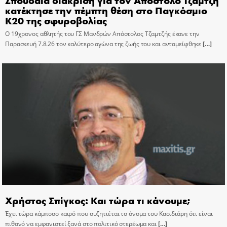
κατέκτησε την πέμπτη θέση στο Παγκόσμιο
Κ20 της σφυροβολίας
Ο 19χρονος αθλητής του ΓΣ Μανδρών Απόστολος Τζαμτζής έκανε την
Παρασκευή 7.8.26 τον καλύτερο αγώνα της ζωής του και ανταμείφθηκε
[…]
Χρήστος Σπίγκος: Και τώρα τι κάνουμε;
Έχει τώρα κάμποσο καιρό που συζητιέται το όνομα του Κασιδιάρη ότι είναι
πιθανό να εμφανιστεί ξανά στο πολιτικό στερέωμα και
[…]