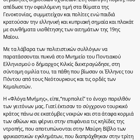
απέδωσε την οφειλόμενη τιμή στα θύματα της
Γενοκτονίας, συμμετείχαν και πολίτες ενώ παιδιά
κρατούσαν την ελληνική και κυπριακή σημαία και πλακάτ
με συνθήματα υιοθέτησης των αιτημάτων της 19ης
Μαϊου.
Με τα λάβαρα των πολιτιστικών συλλόγων να
παρατάσσονται πυκνά στο Μνημείο του Ποντιακού
Ελληνισμού ο δήμαρχος Κιλκίς διεκτραγώδησε, στη
σύντομη ομιλία του, τα πάθη που βίωσαν οι Έλληνες του
Πόντου από τους Νεότουρκους και τις ορδές των
Κεμαλιστών.
Η «Φλόγα Μνήμης», είπε,‘’πυρπολεί’’ το ένοχο παρελθόν
των γειτόνων μας. Γιατί έκτισαν το σύγχρονο τουρκικό
κράτος πάνω σε εκατόμβες νεκρών και στα άταφα κορμιά
των αθώων και φέρνει στην επιφάνεια τις κηλίδες της
ντροπής, που αποτυπώνονται στην Μαύρη Βίβλο των
φρικιαστικών εγκλημάτων, που διαπράχθηκαν στην τρίτη