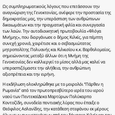
Ως συμπληρωματικούς λόγους που επιτάσσουν την
αναγνώριση της Γενοκτονίας, ανέφερε την προστασία της
δημοκρατίας μας, την υπεράσπιση των ανθρώπινων
δικαιωμάτων και την πραγματική φιλία και συνεργασία
των λαών. Την αυτοδιοικητική πρωτοβουλία «Φλόγα
Μνήμης», που διοργάνωσε ο δήμος Κιλκίς, για πέμπτη
συνεχή χρονιά, χαιρέτισε και ο σεβασμιώτατος
μητροπολίτης Πολυανής και Κιλκισίου κ.κ. Βαρθολομαίος,
σημειώνοντας μεταξύ άλλων ότι η Μνήμη της
Γενοκτονίας δεν καλλιεργεί το μίσος αλλά μας καλεί να
υπερασπιζόμαστε την αλήθεια, την ανθρώπινη
αξιοπρέπεια και την ειρήνη.
Η εκδήλωση ολοκληρώθηκε με το μοιρολόι ‘’Πάρθεν η
Ρωμανία’’ από τον πρωτοπρεσβύτερο ιερέα του ιερού
ναού των ΠεντεκαίΔεκα Μαρτύρων Πολύκαρπο
Κοντοζίδη, συνοδεία ποντιακής λύρας που έπαιξε ο
Θεόφιλος Ασλανίδης, την κατάθεση στεφάνου εκ μέρους
όλων των συμμετεχόντων από τον δήμαρχο Κιλκίς και τον