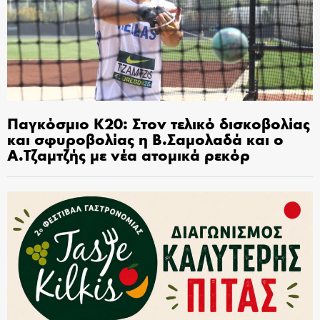
Παγκόσμιο Κ20: Στον τελικό δισκοβολίας
και σφυροβολίας η Β.Σαμολαδά και ο
Α.Τζαμτζής με νέα ατομικά ρεκόρ