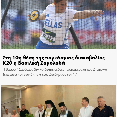
Στη 10η θέση της παγκόσμιας δισκοβολίας
Κ20 η Βασιλική Σαμολαδά
Η Βασιλική Σαμόλαδα δεν κατάφερε δεύτερη φορά μέσα σε ένα 24ωρο να
ξεπεράσει τον εαυτό της κι έτσι ολοκλήρωσε τον
[…]