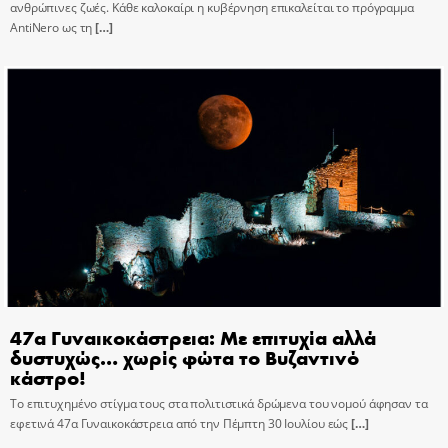
ανθρώπινες ζωές. Κάθε καλοκαίρι η κυβέρνηση επικαλείται το πρόγραμμα
AntiNero ως τη
[…]
47α Γυναικοκάστρεια: Με επιτυχία αλλά
δυστυχώς… χωρίς φώτα το Βυζαντινό
κάστρο!
Το επιτυχημένο στίγμα τους στα πολιτιστικά δρώμενα του νομού άφησαν τα
εφετινά 47α Γυναικοκάστρεια από την Πέμπτη 30 Ιουλίου εώς
[…]