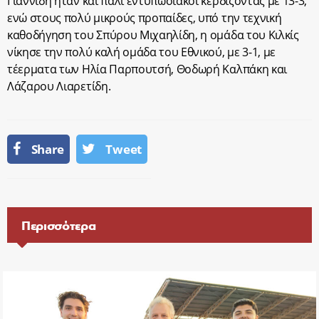
Γιαννίδη ήταν και πάλι εντυπωσιακοί κερδίζοντας με 13-3,
ενώ στους πολύ μικρούς προπαίδες, υπό την τεχνική
καθοδήγηση του Σπύρου Μιχαηλίδη, η ομάδα του Κιλκίς
νίκησε την πολύ καλή ομάδα του Εθνικού, με 3-1, με
τέερματα των Ηλία Παρπουτσή, Θοδωρή Καλπάκη και
Λάζαρου Λιαρετίδη.
Share
Tweet
Περισσότερα