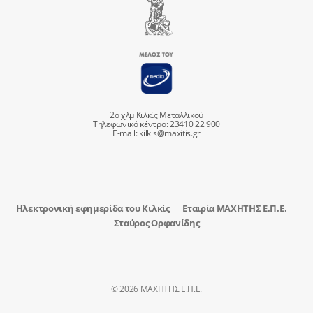
2ο χλμ Κιλκίς Μεταλλικού
Τηλεφωνικό κέντρο: 23410 22 900
E-mail:
kilkis@maxitis.gr
Ηλεκτρονική εφημερίδα του Κιλκίς
Εταιρία ΜΑΧΗΤΗΣ Ε.Π.Ε.
Σταύρος Ορφανίδης
© 2026 ΜΑΧΗΤΗΣ Ε.Π.Ε.