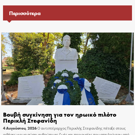
Περισσότερα
Βουβή συγκίνηση για τον ηρωικό πιλότο
Περικλή Στεφανίδη
4 Αυγούστου, 2026
Ο αντιπτέραρχος Περικλής Στεφανίδης πέταξε στους
αιθέρες για να σώσει ανθρώπινες ζωές και περιουσίες που απειλούνταν από