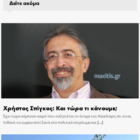
Δείτε ακόμα
Χρήστος Σπίγκος: Και τώρα τι κάνουμε;
Έχει τώρα κάμποσο καιρό που συζητιέται το όνομα του Κασιδιάρη ότι είναι
πιθανό να εμφανιστεί ξανά στο πολιτικό στερέωμα και
[…]