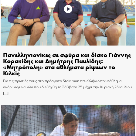
Πανελληνιονίκες σε σφύρα και δίσκο Γιάννης
Κορακίδης και Δημήτρης Παυλίδης:
«Μητρόπολη» στα αθλήματα ρίψεων το
Κιλκίς
Για τις πρωτιές τους στο πρόσφατο Stoiximan πανελλήνιο πρωτάθλημα
ανδρών/γυναικών που διεξήχθη το Σάββατο 25 μέχρι την Κυριακή 26 Ιουλίου
[…]