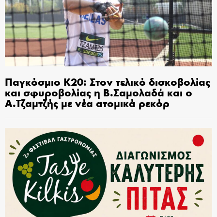
Παγκόσμιο Κ20: Στον τελικό δισκοβολίας
και σφυροβολίας η Β.Σαμολαδά και ο
Α.Τζαμτζής με νέα ατομικά ρεκόρ