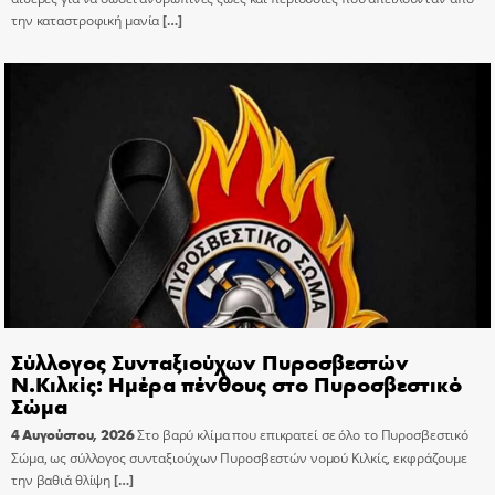
την καταστροφική μανία
[…]
Σύλλογος Συνταξιούχων Πυροσβεστών
Ν.Κιλκίς: Ημέρα πένθους στο Πυροσβεστικό
Σώμα
4 Αυγούστου, 2026
Στο βαρύ κλίμα που επικρατεί σε όλο το Πυροσβεστικό
Σώμα, ως σύλλογος συνταξιούχων Πυροσβεστών νομού Κιλκίς, εκφράζουμε
την βαθιά θλίψη
[…]