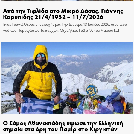
Από την Τιφλίδα στο Μικρό Δάσος. Γιάννης
Καρυπίδης 21/4/1952 – 11/7/2026
Ένας Τραντέλλενας της εποχής μας Την Δευτέρα 13 Ιουλίου 2026, στον ιερό
ναό των Παμμεγίστων Ταξιαρχών, Μιχαήλ και Γαβριήλ, του Μικρού
[…]
Ο Σάμος Αθανασιάδης ύψωσε την Ελληνική
σημαία στα όρη του Παμίρ στο Κιργιστάν