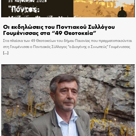
Οι εκδηλώσεις του Ποντιακού Συλλόγου
Γουμένισσας στα “49 Θεοτοκεία”
Στα πλαίσια των 49 Θεοτοκείων του δήμου Παιονίας που πραγματοποιούνται
στη Γουμένισσα ο Ποντιακός Σύλλογος “ο Διογένης ο Σινωπεύς” Γουμένισσας
[…]