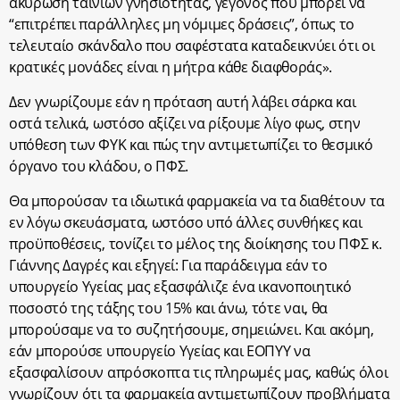
ακύρωση ταινιών γνησιότητας, γεγονός που μπορεί να
“επιτρέπει παράλληλες μη νόμιμες δράσεις”, όπως το
τελευταίο σκάνδαλο που σαφέστατα καταδεικνύει ότι οι
κρατικές μονάδες είναι η μήτρα κάθε διαφθοράς».
Δεν γνωρίζουμε εάν η πρόταση αυτή λάβει σάρκα και
οστά τελικά, ωστόσο αξίζει να ρίξουμε λίγο φως, στην
υπόθεση των ΦΥΚ και πώς την αντιμετωπίζει το θεσμικό
όργανο του κλάδου, ο ΠΦΣ.
Θα μπορούσαν τα ιδιωτικά φαρμακεία να τα διαθέτουν τα
εν λόγω σκευάσματα, ωστόσο υπό άλλες συνθήκες και
προϋποθέσεις, τονίζει το μέλος της διοίκησης του ΠΦΣ κ.
Γιάννης Δαγρές και εξηγεί: Για παράδειγμα εάν το
υπουργείο Υγείας μας εξασφάλιζε ένα ικανοποιητικό
ποσοστό της τάξης του 15% και άνω, τότε ναι, θα
μπορούσαμε να το συζητήσουμε, σημειώνει. Και ακόμη,
εάν μπορούσε υπουργείο Υγείας και ΕΟΠΥΥ να
εξασφαλίσουν απρόσκοπτα τις πληρωμές μας, καθώς όλοι
γνωρίζουν ότι τα φαρμακεία αντιμετωπίζουν προβλήματα