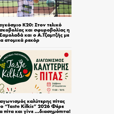
αγκόσμιο Κ20: Στον τελικό
ισκοβολίας και σφυροβολίας η
Σαμολαδά και ο Α.Τζαμτζής με
έα ατομικά ρεκόρ
ιαγωνισμός καλύτερης πίτας
ο “Taste Kilkis” 2026 Φέρε
α πίτα και γίνε …διασημόπιτα!