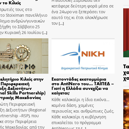
Η Βασιλική Σαμόλαδα δεν
 το Κιλκίς
κατάφερε δεύτερη φορά μέσα σε
 πρωτιές τους στο
ένα 24ωρο να ξεπεράσει τον
το Stoiximan πανελλήνιο
εαυτό της κι έτσι ολοκλήρωσε
λημα ανδρών/γυναικών
τον
[…]
ξήχθη το Σάββατο 25
ην Κυριακή 26 Ιουλίου
[…]
Τα
χα
χ
μελητήριο Κιλκίς στην
Εκατοντάδες εκατομμύρια
Περιφερειακή
στο AntiNero του… ΤΑΙΠΕΔ –
ξη Δεξιοτήτων
Γιατί η Ελλάδα συνεχίζει να
al Skills Partnership)
καίγεται;
ντρικής Μακεδονίας
Κάθε καλοκαίρι η ίδια εικόνα…
ρώτη Περιφερειακή
καμένα δάση, χαμένες
η Δεξιοτήτων (Regional
περιουσίες και ανθρώπινες ζωές.
Partnership –RSP), που
Κάθε καλοκαίρι η κυβέρνηση
κε στην Περιφέρεια
επικαλείται το πρόγραμμα
κής Μακεδονίας από την
AntiNero ως τη
[…]