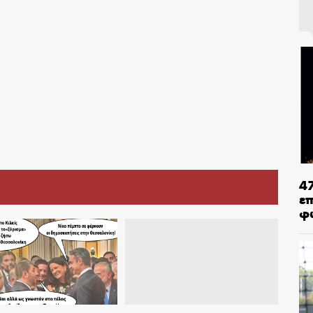
4
ε
φ