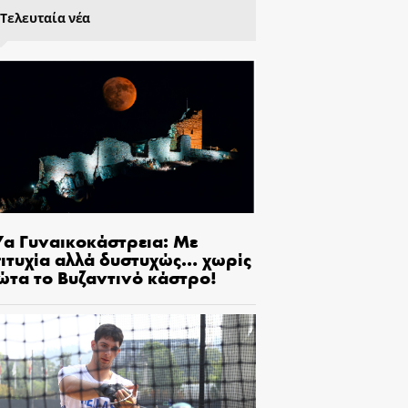
Τελευταία νέα
7α Γυναικοκάστρεια: Με
πιτυχία αλλά δυστυχώς… χωρίς
ώτα το Βυζαντινό κάστρο!