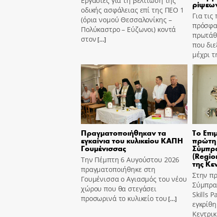
Εργασίες για τη βελτίωση της
ρίψεων
οδικής ασφάλειας επί της ΠΕΟ 1
Για τις
(όρια νομού Θεσσαλονίκης –
πρόσφα
Πολύκαστρο – Εύζωνοι) κοντά
πρωτάθ
στον
[…]
που διε
μέχρι τ
Πραγματοποιήθηκαν τα
Το Επι
εγκαίνια του κυλικείου ΚΑΠΗ
πρώτη 
Γουμένισσας
Σύμπρα
(Region
Την Πέμπτη 6 Αυγούστου 2026
της Κε
πραγματοποιήθηκε στη
Στην π
Γουμένισσα ο Αγιασμός του νέου
Σύμπραξ
χώρου που θα στεγάσει
Skills 
προσωρινά το κυλικείο του
[…]
εγκρίθη
Κεντρι