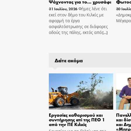
Ψάχνοντας για το… χρυσάφι
Φωτοσ
Φήμες λένε ότι
31 Ιουλίου, 2026
30 Ιουλί
εκεί στον δήμο του Κιλκίς με
«Δημοκρ
αφορμή τα έργα
Μέγαρο
ασφαλτόστρωσης σε διάφορες
οδούς της πόλης, εκτός από
[…]
Δείτε ακόμα
Εργασίες καθαρισμού και
Πανελλ
συντήρησης επί της ΠΕΟ 1
και δί
από την ΠΕ Κιλκίς
και Δη
«Μητρ