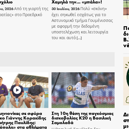
χόλιο
Χαμηλά την… «μπάλα»!
Από τη γιορτή της
Πολύ «σκόνη»
ου, 2026
30 Ιουλίου, 2026
ατίας» στο Προεδρικό
έχει σηκωθεί εσχάτως για το
Αστυνομικό τμήμα Γουμένισσας
με αφορμή την δεδομένη
Π
υποστελέχωση και λειτουργία
δ
του και αυτό
Β.
[…]
ν
ηνιονίκες σε σφύρα
Στη 10η θέση της παγκόσμιας
Δ
σκο Γιάννης Κορακίδης
δισκοβολίας Κ20 η Βασιλική
στ
μήτρης Παυλίδης:
Σαμολαδά
μι
όπολη» στα αθλήματα