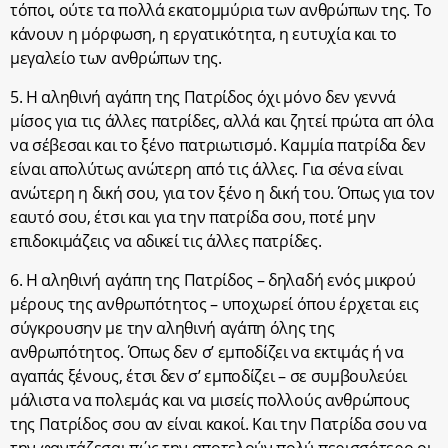
τόποι, ούτε τα πολλά εκατομμύρια των ανθρώπων της. Το
κάνουν η μόρφωση, η εργατικότητα, η ευτυχία και το
μεγαλείο των ανθρώπων της.
5. Η αληθινή αγάπη της Πατρίδος όχι μόνο δεν γεννά
μίσος για τις άλλες πατρίδες, αλλά και ζητεί πρώτα απ όλα
να σέβεσαι και το ξένο πατριωτισμό. Καμμία πατρίδα δεν
είναι απολύτως ανώτερη από τις άλλες. Για σένα είναι
ανώτερη η δική σου, για τον ξένο η δική του. Όπως για τον
εαυτό σου, έτσι και για την πατρίδα σου, ποτέ μην
επιδοκιμάζεις να αδικεί τις άλλες πατρίδες.
6. Η αληθινή αγάπη της Πατρίδος – δηλαδή ενός μικρού
μέρους της ανθρωπότητος – υποχωρεί όπου έρχεται εις
σύγκρουσην με την αληθινή αγάπη όλης της
ανθρωπότητος. Όπως δεν σ’ εμποδίζει να εκτιμάς ή να
αγαπάς ξένους, έτσι δεν σ’ εμποδίζει – σε συμβουλεύει
μάλιστα να πολεμάς και να μισείς πολλούς ανθρώπους
της Πατρίδος σου αν είναι κακοί. Και την Πατρίδα σου να
την φαντάζεσαι πώς την αποτελούν πολύ περισσότερο οι