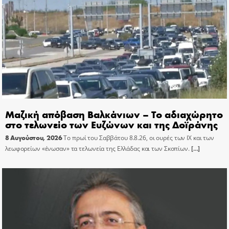
Μαζική απόβαση Βαλκάνιων – Το αδιαχώρητο
στο τελωνείο των Ευζώνων και της Δοϊράνης
8 Αυγούστου, 2026
Το πρωί του Σαββάτου 8.8.26, οι ουρές των ΙΧ και των
λεωφορείων «ένωσαν» τα τελωνεία της Ελλάδας και των Σκοπίων.
[…]