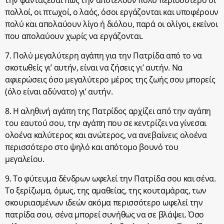
πολλοί, οι πτωχοί, ο λαός, όσοι εργάζονται και υποφέρουν
πολύ και απολαύουν λίγο ή διόλου, παρά οι ολίγοι, εκείνοι
που απολαύουν χωρίς να εργάζονται.
7. Πολύ μεγαλύτερη αγάπη για την Πατρίδα από το να
σκοτωθείς γι’ αυτήν, είναι να ζήσεις γι’ αυτήν. Να
αφιερώσεις όσο μεγαλύτερο μέρος της ζωής σου μπορείς
(όλο είναι αδύνατο) γι’ αυτήν.
8. Η αληθινή αγάπη της Πατρίδος αρχίζει από την αγάπη
του εαυτού σου, την αγάπη που σε κεντρίζει να γίνεσαι
ολοένα καλύτερος και ανώτερος, να ανεβαίνεις ολοένα
περισσότερο στο ψηλό και απότομο βουνό του
μεγαλείου.
9. Το φύτευμα δένδρων ωφελεί την Πατρίδα σου και σένα.
Το ξερίζωμα, όμως, της αμαθείας, της κουταμάρας, των
σκουριασμένων ιδεών ακόμα περισσότερο ωφελεί την
πατρίδα σου, σένα μπορεί συνήθως να σε βλάψει. Όσο