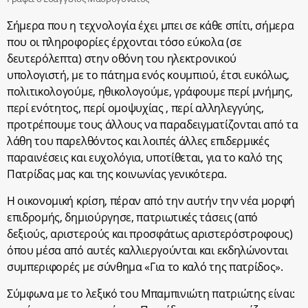
Σήμερα που η τεχνολογία έχει μπει σε κάθε σπίτι, σήμερα
που οι πληροφορίες έρχονται τόσο εύκολα (σε
δευτερόλεπτα) στην οθόνη του ηλεκτρονικού
υπολογιστή, με το πάτημα ενός κουμπιού, έτσι ευκόλως,
πολιτικολογούμε, ηθικολογούμε, γράφουμε περί μνήμης,
περί ενότητος, περί ομοψυχίας , περί αλληλεγγύης,
προτρέπουμε τους άλλους να παραδειγματίζονται από τα
λάθη του παρελθόντος και λοιπές άλλες επιδερμικές
παραινέσεις και ευχολόγια, υποτίθεται, για το καλό της
Πατρίδας μας και της κοινωνίας γενικότερα.
Η οικονομική κρίση, πέραν από την αυτήν την νέα μορφή
επιδρομής, δημιούργησε, πατριωτικές τάσεις (από
δεξιούς, αριστερούς και προσφάτως αριστερόστροφους)
όπου μέσα από αυτές καλλιεργούνται και εκδηλώνονται
συμπεριφορές με σύνθημα «Για το καλό της πατρίδος».
Σύμφωνα με το λεξικό του Μπαμπινιώτη πατριώτης είναι: