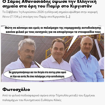
Ο Σάμος Αθανασιάδης ύψωσε την Ελληνική
σημαία στα όρη του Παμίρ στο Κιργιστάν
Το Σάββατο 1η Αυγούστου 2026 η ελληνική σημαία υψώθηκε στην κορυφή
Λένιν (7.134 μ.) στα όρη του Παμίρ στο Κιργιστάν
[…]
Φωτοσχόλιο
Από το φιλικό ποδοσφαιρικό αγώνα στην Τέρπυλλο μεταξύ του Ερμή και
παλαιμάχων του Κυνηγετικού Συλλόγου Κιλκίς