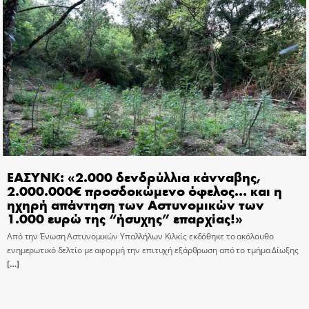
ΕΑΣΥΝΚ: «2.000 δενδρύλλια κάνναβης,
2.000.000€ προσδοκώμενο όφελος… και η
ηχηρή απάντηση των Αστυνομικών των
1.000 ευρώ της “ήσυχης” επαρχίας!»
Από την Ένωση Αστυνομικών Υπαλλήλων Κιλκίς εκδόθηκε το ακόλουθο
ενημερωτικό δελτίο με αφορμή την επιτυχή εξάρθρωση από το τμήμα Δίωξης
[…]