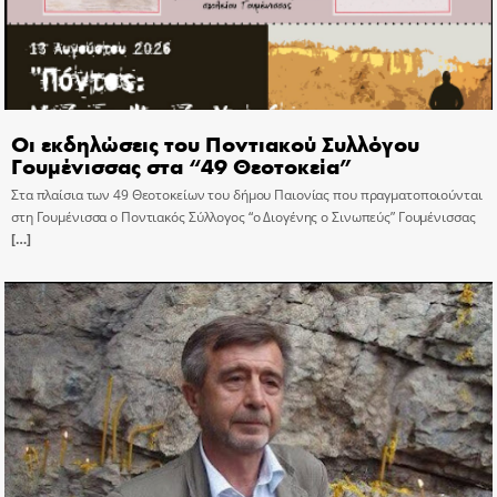
Οι εκδηλώσεις του Ποντιακού Συλλόγου
Γουμένισσας στα “49 Θεοτοκεία”
Στα πλαίσια των 49 Θεοτοκείων του δήμου Παιονίας που πραγματοποιούνται
στη Γουμένισσα ο Ποντιακός Σύλλογος “ο Διογένης ο Σινωπεύς” Γουμένισσας
[…]