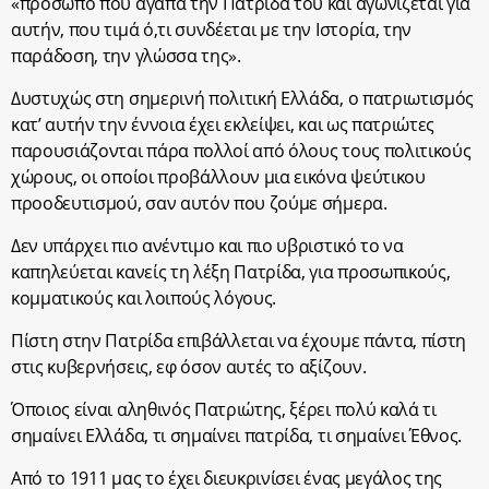
«πρόσωπο που αγαπά την Πατρίδα του και αγωνίζεται για
αυτήν, που τιμά ό,τι συνδέεται με την Ιστορία, την
παράδοση, την γλώσσα της».
Δυστυχώς στη σημερινή πολιτική Ελλάδα, ο πατριωτισμός
κατ’ αυτήν την έννοια έχει εκλείψει, και ως πατριώτες
παρουσιάζονται πάρα πολλοί από όλους τους πολιτικούς
χώρους, οι οποίοι προβάλλουν μια εικόνα ψεύτικου
προοδευτισμού, σαν αυτόν που ζούμε σήμερα.
Δεν υπάρχει πιο ανέντιμο και πιο υβριστικό το να
καπηλεύεται κανείς τη λέξη Πατρίδα, για προσωπικούς,
κομματικούς και λοιπούς λόγους.
Πίστη στην Πατρίδα επιβάλλεται να έχουμε πάντα, πίστη
στις κυβερνήσεις, εφ όσον αυτές το αξίζουν.
Όποιος είναι αληθινός Πατριώτης, ξέρει πολύ καλά τι
σημαίνει Ελλάδα, τι σημαίνει πατρίδα, τι σημαίνει Έθνος.
Από το 1911 μας το έχει διευκρινίσει ένας μεγάλος της