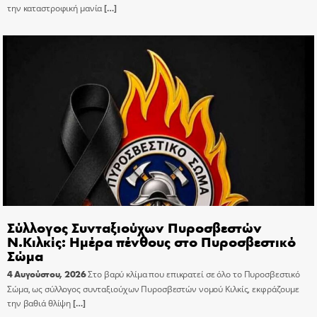
την καταστροφική μανία
[…]
Σύλλογος Συνταξιούχων Πυροσβεστών
Ν.Κιλκίς: Ημέρα πένθους στο Πυροσβεστικό
Σώμα
4 Αυγούστου, 2026
Στο βαρύ κλίμα που επικρατεί σε όλο το Πυροσβεστικό
Σώμα, ως σύλλογος συνταξιούχων Πυροσβεστών νομού Κιλκίς, εκφράζουμε
την βαθιά θλίψη
[…]