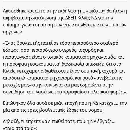
Ακούσθηκε και αυτό στην εκδήλωση (… «φιέστα» θα ήταν η
ακριβέστερη διατύπωση) της ΔΕΕΠ Κιλκίς ΝΔ για την
επίσημη γνωστοποίηση των νέων συνθέσεων των τοπικών
οργάνων:
«Ένας βουλευτής πατεί σε τόσο περισσότερο σταθερό
έδαφος, όσο περισσότερο στερεός, ισχυρός και
παραγωγικός είναι ο τοπικός κομματικός μηχανισμός, και
η πρόσφατη εσωκομματική διαδικασία απέδειξε, ότι στο
Κιλκίς πετύχαμε να διαθέτουμε έναν συμπαγή, ισχυρό και
αποδοτικό κομματικό μηχανισμό, και αυτό «ανεβάζει τις
μετοχές μας» στην κοινωνία και μας εδραιώνει στην
συνείδηση του λαού ως του κορυφαίου πολιτικού φορέα».
Ειπώθηκαν όλα αυτά σε μιάν εποχή που η ΝΔ κατέχει… την
μία από τις τρεις βουλευτικές έδρες του νομού.
Δηλαδή, τι έπρεπε να ειπωθεί τότε, που η ΝΔ έβγαζε…
«τρία στα τρία»;