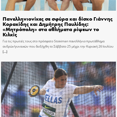
Πανελληνιονίκες σε σφύρα και δίσκο Γιάννης
Κορακίδης και Δημήτρης Παυλίδης:
«Μητρόπολη» στα αθλήματα ρίψεων το
Κιλκίς
Για τις πρωτιές τους στο πρόσφατο Stoiximan πανελλήνιο πρωτάθλημα
ανδρών/γυναικών που διεξήχθη το Σάββατο 25 μέχρι την Κυριακή 26 Ιουλίου
[…]