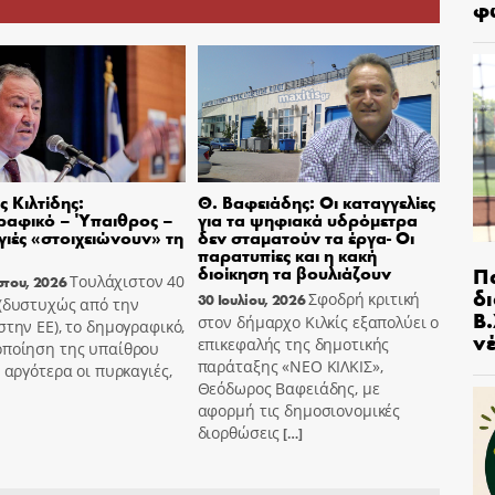
φ
 Κιλτίδης:
Θ. Βαφειάδης: Οι καταγγελίες
ραφικό – Ύπαιθρος –
για τα ψηφιακά υδρόμετρα
ιές «στοιχειώνουν» τη
δεν σταματούν τα έργα- Οι
παρατυπίες και η κακή
Π
διοίκηση τα βουλιάζουν
Τουλάχιστον 40
στου, 2026
δ
Σφοδρή κριτική
30 Ιουλίου, 2026
 (δυστυχώς από την
Β.
στον δήμαρχο Κιλκίς εξαπολύει ο
στην ΕΕ), το δημογραφικό,
ν
επικεφαλής της δημοτικής
οποίηση της υπαίθρου
παράταξης «ΝΕΟ ΚΙΛΚΙΣ»,
ο αργότερα οι πυρκαγιές,
Θεόδωρος Βαφειάδης, με
αφορμή τις δημοσιονομικές
διορθώσεις
[…]