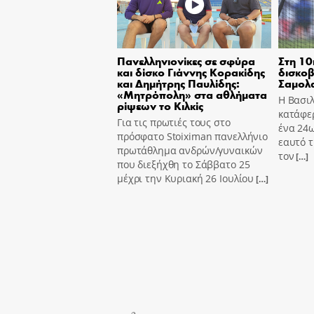
Πανελληνιονίκες σε σφύρα
Στη 10
και δίσκο Γιάννης Κορακίδης
δισκοβ
και Δημήτρης Παυλίδης:
Σαμολ
«Μητρόπολη» στα αθλήματα
Η Βασι
ρίψεων το Κιλκίς
κατάφε
Για τις πρωτιές τους στο
ένα 24ω
πρόσφατο Stoiximan πανελλήνιο
εαυτό τ
πρωτάθλημα ανδρών/γυναικών
τον
[…]
που διεξήχθη το Σάββατο 25
μέχρι την Κυριακή 26 Ιουλίου
[…]