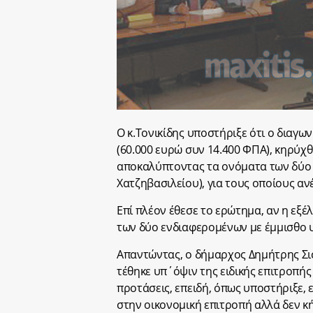
Ο κ.Τονικίδης υποστήριξε ότι ο διαγων
(60.000 ευρώ συν 14.400 ΦΠΑ), κηρύχθη
αποκαλύπτοντας τα ονόματα των δύο
Χατζηβασιλείου), για τους οποίους α
Επί πλέον έθεσε το ερώτημα, αν η εξέ
των δύο ενδιαφερομένων με έμμισθο 
Απαντώντας, ο δήμαρχος Δημήτρης Σισ
τέθηκε υπ΄όψιν της ειδικής επιτροπής
προτάσεις, επειδή, όπως υποστήριξε,
στην οικονομική επιτροπή αλλά δεν κ