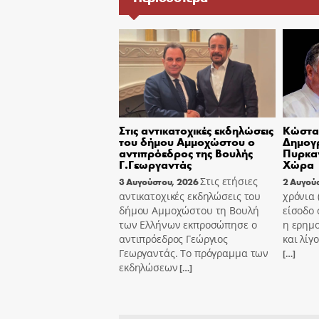
Στις αντικατοχικές εκδηλώσεις
Κώστας
του δήμου Αμμοχώστου ο
Δημογ
αντιπρόεδρος της Βουλής
Πυρκαγ
Γ.Γεωργαντάς
Χώρα
Στις ετήσιες
3 Αυγούστου, 2026
2 Αυγού
αντικατοχικές εκδηλώσεις του
χρόνια
δήμου Αμμοχώστου τη Βουλή
είσοδο 
των Ελλήνων εκπροσώπησε ο
η ερημ
αντιπρόεδρος Γεώργιος
και λίγ
Γεωργαντάς. Το πρόγραμμα των
[…]
εκδηλώσεων
[…]