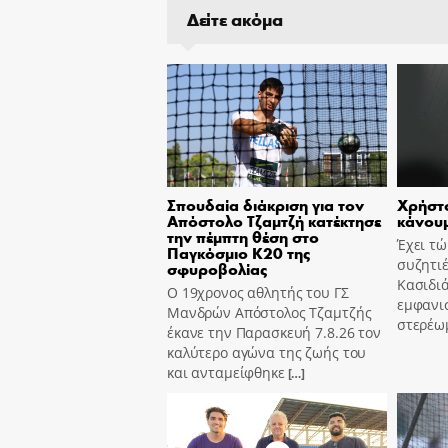
Δείτε ακόμα
Σπουδαία διάκριση για τον
Χρήστο
Απόστολο Τζαμτζή κατέκτησε
κάνουμ
την πέμπτη θέση στο
Έχει τ
Παγκόσμιο Κ20 της
συζητιέ
σφυροβολίας
Κασιδιά
Ο 19χρονος αθλητής του ΓΣ
εμφανισ
Μανδρών Απόστολος Τζαμτζής
στερέω
έκανε την Παρασκευή 7.8.26 τον
καλύτερο αγώνα της ζωής του
και ανταμείφθηκε
[…]