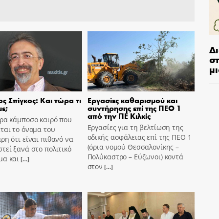
Δ
στ
μι
ς Σπίγκος: Και τώρα τι
Εργασίες καθαρισμού και
ε;
συντήρησης επί της ΠΕΟ 1
από την ΠΕ Κιλκίς
ώρα κάμποσο καιρό που
Εργασίες για τη βελτίωση της
ται το όνομα του
οδικής ασφάλειας επί της ΠΕΟ 1
ρη ότι είναι πιθανό να
(όρια νομού Θεσσαλονίκης –
τεί ξανά στο πολιτικό
Πολύκαστρο – Εύζωνοι) κοντά
μα και
[…]
στον
[…]