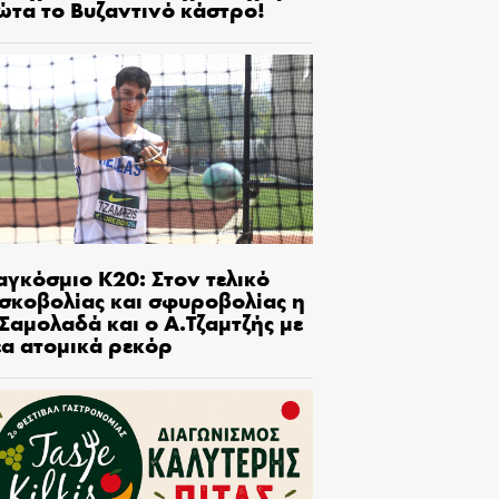
ώτα το Βυζαντινό κάστρο!
αγκόσμιο Κ20: Στον τελικό
ισκοβολίας και σφυροβολίας η
Σαμολαδά και ο Α.Τζαμτζής με
έα ατομικά ρεκόρ