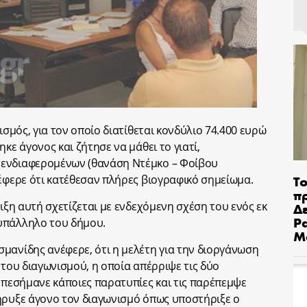
ισμός, για τον οποίο διατίθεται κονδύλιο 74.400 ευρώ
κε άγονος και ζήτησε να μάθει το γιατί,
 ενδιαφερομένων (θανάση Ντέμκο – Φοίβου
Το
νέφερε ότι κατέθεσαν πλήρες βιογραφικό σημείωμα.
π
λιξη αυτή σχετίζεται με ενδεχόμενη σχέση του ενός εκ
Δε
Pa
υπάλληλο του δήμου.
Μ
μανίδης ανέφερε, ότι η μελέτη για την διοργάνωση
 του διαγωνισμού, η οποία απέρριψε τις δύο
 επεσήμανε κάποιες παρατυπίες και τις παρέπεμψε
ήρυξε άγονο τον διαγωνισμό όπως υποστήριξε ο