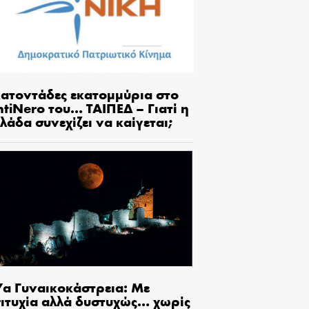
κατοντάδες εκατομμύρια στο
tiNero του… ΤΑΙΠΕΔ – Γιατί η
λάδα συνεχίζει να καίγεται;
7α Γυναικοκάστρεια: Με
πιτυχία αλλά δυστυχώς… χωρίς