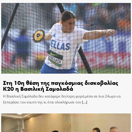
Στη 10η θέση της παγκόσμιας δισκοβολίας
Κ20 η Βασιλική Σαμολαδά
Η Βασιλική Σαμόλαδα δεν κατάφερε δεύτερη φορά μέσα σε ένα 24ωρο να
ξεπεράσει τον εαυτό της κι έτσι ολοκλήρωσε τον
[…]