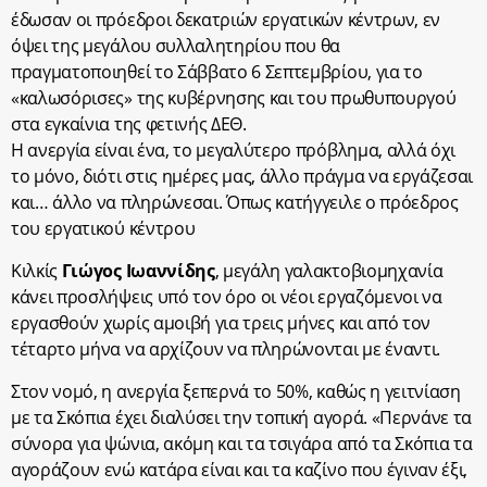
έδωσαν οι πρόεδροι δεκατριών εργατικών κέντρων, εν
όψει της μεγάλου συλλαλητηρίου που θα
πραγματοποιηθεί το Σάββατο 6 Σεπτεμβρίου, για το
«καλωσόρισες» της κυβέρνησης και του πρωθυπουργού
στα εγκαίνια της φετινής ΔΕΘ.
Η ανεργία είναι ένα, το μεγαλύτερο πρόβλημα, αλλά όχι
το μόνο, διότι στις ημέρες μας, άλλο πράγμα να εργάζεσαι
και… άλλο να πληρώνεσαι. Όπως κατήγγειλε ο πρόεδρος
του εργατικού κέντρου
Κιλκίς
Γιώγος Ιωαννίδης
, μεγάλη γαλακτοβιομηχανία
κάνει προσλήψεις υπό τον όρο οι νέοι εργαζόμενοι να
εργασθούν χωρίς αμοιβή για τρεις μήνες και από τον
τέταρτο μήνα να αρχίζουν να πληρώνονται με έναντι.
Στον νομό, η ανεργία ξεπερνά το 50%, καθώς η γειτνίαση
με τα Σκόπια έχει διαλύσει την τοπική αγορά. «Περνάνε τα
σύνορα για ψώνια, ακόμη και τα τσιγάρα από τα Σκόπια τα
αγοράζουν ενώ κατάρα είναι και τα καζίνο που έγιναν έξι,