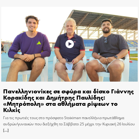
Πανελληνιονίκες σε σφύρα και δίσκο Γιάννης
Κορακίδης και Δημήτρης Παυλίδης:
«Μητρόπολη» στα αθλήματα ρίψεων το
Κιλκίς
Για τις πρωτιές τους στο πρόσφατο Stoiximan πανελλήνιο πρωτάθλημα
ανδρών/γυναικών που διεξήχθη το Σάββατο 25 μέχρι την Κυριακή 26 Ιουλίου
[…]