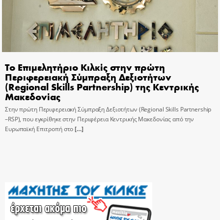
Το Επιμελητήριο Κιλκίς στην πρώτη
Περιφερειακή Σύμπραξη Δεξιοτήτων
(Regional Skills Partnership) της Κεντρικής
Μακεδονίας
Στην πρώτη Περιφερειακή Σύμπραξη Δεξιοτήτων (Regional Skills Partnership
–RSP), που εγκρίθηκε στην Περιφέρεια Κεντρικής Μακεδονίας από την
Ευρωπαϊκή Επιτροπή στο
[…]