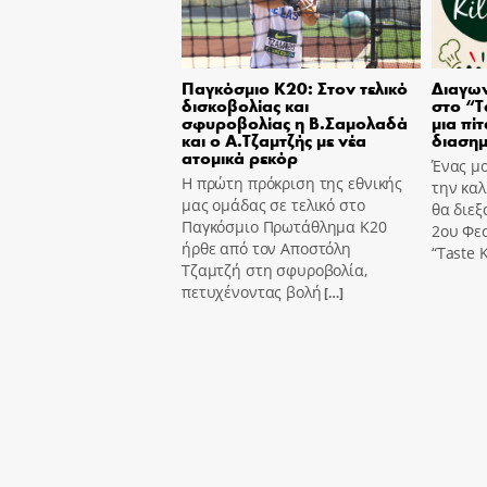
Παγκόσμιο Κ20: Στον τελικό
Διαγων
δισκοβολίας και
στο “T
σφυροβολίας η Β.Σαμολαδά
μια πίτ
και ο Α.Τζαμτζής με νέα
διασημ
ατομικά ρεκόρ
Ένας μο
Η πρώτη πρόκριση της εθνικής
την καλ
μας ομάδας σε τελικό στο
θα διεξ
Παγκόσμιο Πρωτάθλημα Κ20
2ου Φε
ήρθε από τον Αποστόλη
“Taste K
Τζαμτζή στη σφυροβολία,
πετυχένοντας βολή
[…]