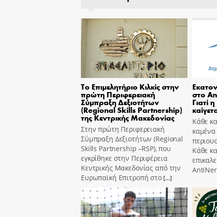
Το Επιμελητήριο Κιλκίς στην
Εκατον
πρώτη Περιφερειακή
στο An
Σύμπραξη Δεξιοτήτων
Γιατί η
(Regional Skills Partnership)
καίγετα
της Κεντρικής Μακεδονίας
Κάθε κα
Στην πρώτη Περιφερειακή
καμένα
Σύμπραξη Δεξιοτήτων (Regional
περιουσ
Skills Partnership –RSP), που
Κάθε κ
εγκρίθηκε στην Περιφέρεια
επικαλε
Κεντρικής Μακεδονίας από την
AntiNer
Ευρωπαϊκή Επιτροπή στο
[…]