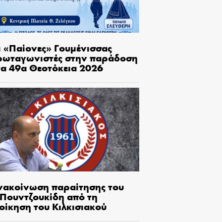
ι «Παίονες» Γουμένισσας
ρωταγωνιστές στην παράδοση
τα 49α Θεοτόκεια 2026
νακοίνωση παραίτησης του
.Πουντζουκίδη από τη
οίκηση του Κιλκισιακού