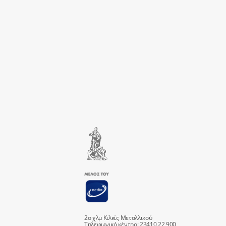
2ο χλμ Κιλκίς Μεταλλικού
Τηλεφωνικό κέντρο: 23410 22 900