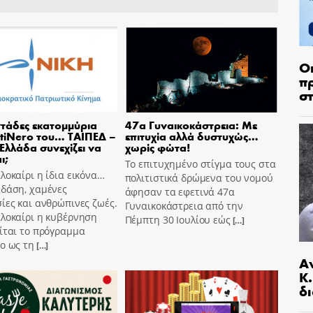
Ο
π
σ
τάδες εκατομμύρια
47α Γυναικοκάστρεια: Με
tiNero του… ΤΑΙΠΕΔ –
επιτυχία αλλά δυστυχώς…
 Ελλάδα συνεχίζει να
χωρίς φώτα!
ι;
Το επιτυχημένο στίγμα τους στα
λοκαίρι η ίδια εικόνα…
πολιτιστικά δρώμενα του νομού
 δάση, χαμένες
άφησαν τα εφετινά 47α
ίες και ανθρώπινες ζωές.
Γυναικοκάστρεια από την
αλοκαίρι η κυβέρνηση
Πέμπτη 30 Ιουλίου εώς
[…]
ίται το πρόγραμμα
o ως τη
[…]
Α
Κ
δι