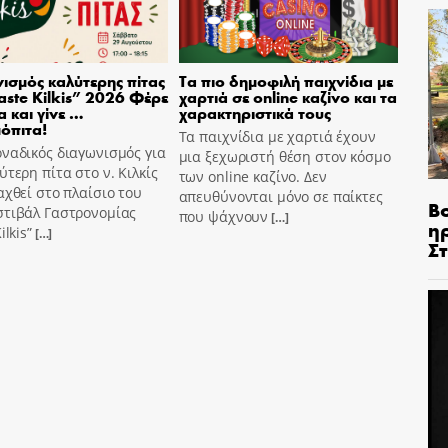
ισμός καλύτερης πίτας
Τα πιο δημοφιλή παιχνίδια με
aste Kilkis” 2026 Φέρε
χαρτιά σε online καζίνο και τα
α και γίνε …
χαρακτηριστικά τους
όπιτα!
Τα παιχνίδια με χαρτιά έχουν
ναδικός διαγωνισμός για
μια ξεχωριστή θέση στον κόσμο
ύτερη πίτα στο ν. Κιλκίς
των online καζίνο. Δεν
αχθεί στο πλαίσιο του
απευθύνονται μόνο σε παίκτες
Β
στιβάλ Γαστρονομίας
που ψάχνουν
[…]
η
ilkis”
[…]
Σ