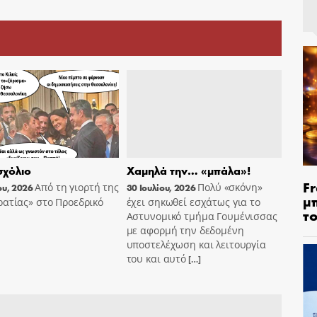
χόλιο
Χαμηλά την… «μπάλα»!
Fr
Από τη γιορτή της
Πολύ «σκόνη»
ου, 2026
30 Ιουλίου, 2026
μ
ατίας» στο Προεδρικό
έχει σηκωθεί εσχάτως για το
τ
Αστυνομικό τμήμα Γουμένισσας
με αφορμή την δεδομένη
υποστελέχωση και λειτουργία
του και αυτό
[…]