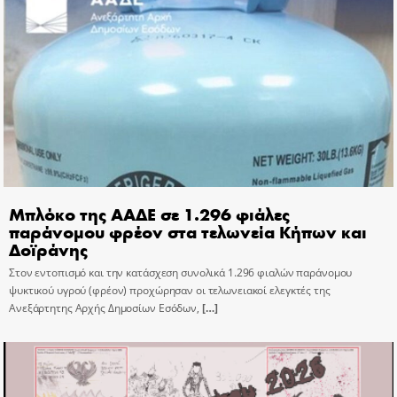
Μπλόκο της ΑΑΔΕ σε 1.296 φιάλες
παράνομου φρέον στα τελωνεία Κήπων και
Δοϊράνης
Στον εντοπισμό και την κατάσχεση συνολικά 1.296 φιαλών παράνομου
ψυκτικού υγρού (φρέον) προχώρησαν οι τελωνειακοί ελεγκτές της
Ανεξάρτητης Αρχής Δημοσίων Εσόδων,
[…]