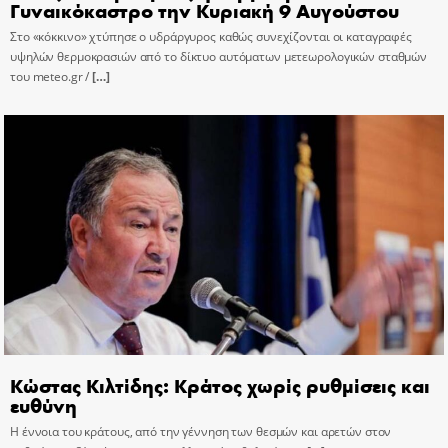
Γυναικόκαστρο την Κυριακή 9 Αυγούστου
Στο «κόκκινο» χτύπησε ο υδράργυρος καθώς συνεχίζονται οι καταγραφές
υψηλών θερμοκρασιών από το δίκτυο αυτόματων μετεωρολογικών σταθμών
του meteo.gr /
[…]
Κώστας Κιλτίδης: Κράτος χωρίς ρυθμίσεις και
ευθύνη
Η έννοια του κράτους, από την γέννηση των θεσμών και αρετών στον