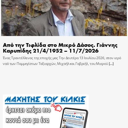
Από την Τιφλίδα στο Μικρό Δάσος. Γιάννης
Καρυπίδης 21/4/1952 – 11/7/2026
Ένας Τραντέλλενας της εποχής μας Την Δευτέρα 13 Ιουλίου 2026, στον ιερό
ναό των Παμμεγίστων Ταξιαρχών, Μιχαήλ και Γαβριήλ, του Μικρού
[…]