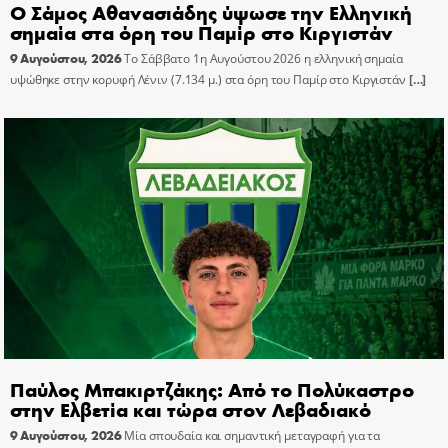
Ο Σάμος Αθανασιάδης ύψωσε την Ελληνική
σημαία στα όρη του Παμίρ στο Κιργιστάν
9 Αυγούστου, 2026
Το Σάββατο 1η Αυγούστου 2026 η ελληνική σημαία
υψώθηκε στην κορυφή Λένιν (7.134 μ.) στα όρη του Παμίρ στο Κιργιστάν
[…]
Παύλος Μπακιρτζάκης: Από το Πολύκαστρο
στην Ελβετία και τώρα στον Λεβαδιακό
9 Αυγούστου, 2026
Μία σπουδαία και σημαντική μεταγραφή για τα