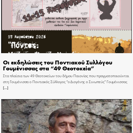
Οι εκδηλώσεις του Ποντιακού Συλλόγου
Γουμένισσας στα “49 Θεοτοκεία”
Στα πλαίσια των 49 Θεοτοκείων του δήμου Παιονίας που πραγματοποιούνται
στη Γουμένισσα ο Ποντιακός Σύλλογος “ο Διογένης ο Σινωπεύς” Γουμένισσας
[…]