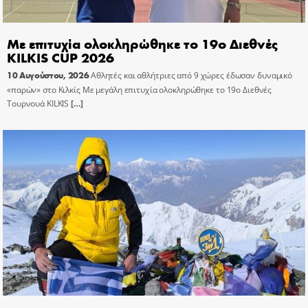
Με επιτυχία ολοκληρώθηκε το 19ο Διεθνές
KILKIS CUP 2026
10 Αυγούστου, 2026
Αθλητές και αθλήτριες από 9 χώρες έδωσαν δυναμικό
«παρών» στο Κιλκίς Με μεγάλη επιτυχία ολοκληρώθηκε το 19ο Διεθνές
Τουρνουά KILKIS
[…]