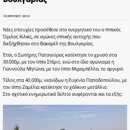
10 ΙΟΥΛΊΟΥ, 2018
Νέες επιτυχίες προσέθεσε στο ενεργητικό του ο Ιππικός
Όμιλος Κιλκίς, σε αγώνες ιππικής αντοχής που
διεξήχθησαν στο Βακαρέλ της Βουλγαρίας.
Έτσι, ο Σωτήρης Πατσιούρας κατέκτησε το χρυσό στα
30.000μ. με τον ίππο Σπίριτ, ενώ στο ίδιο αγώνισμα η
Γιαννούλα Μητώνα, με τον ίππο Μιραμπέλλα, το αργυρό.
Τέλος στα 40.000μ. νεανίδων η Ευγενία Παπαδοπούλου, με
τον ίππο Ζαμέλια κατέκτησε το χάλκινο μετάλλιο.
Στο σχετικό ενημερωτικό δελτίο ανφέρονται και τα εξής: