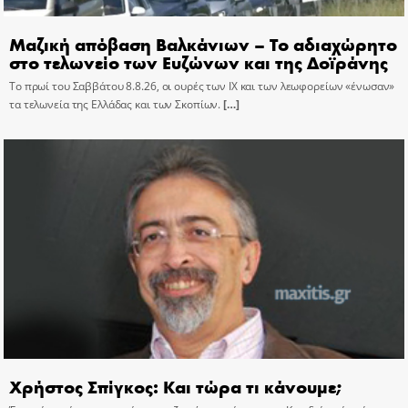
Μαζική απόβαση Βαλκάνιων – Το αδιαχώρητο
στο τελωνείο των Ευζώνων και της Δοϊράνης
Το πρωί του Σαββάτου 8.8.26, οι ουρές των ΙΧ και των λεωφορείων «ένωσαν»
τα τελωνεία της Ελλάδας και των Σκοπίων.
[…]
Χρήστος Σπίγκος: Και τώρα τι κάνουμε;