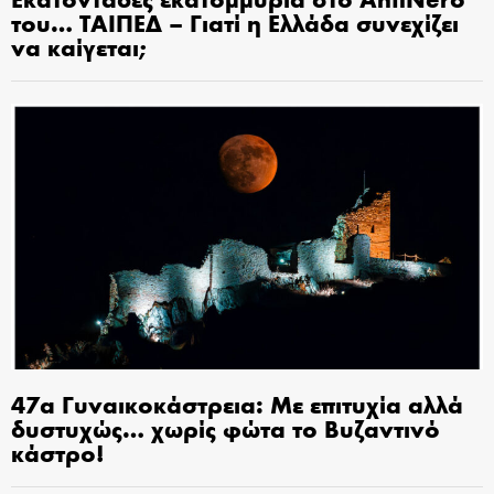
του… ΤΑΙΠΕΔ – Γιατί η Ελλάδα συνεχίζει
να καίγεται;
47α Γυναικοκάστρεια: Με επιτυχία αλλά
δυστυχώς… χωρίς φώτα το Βυζαντινό
κάστρο!