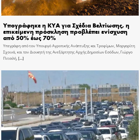
Υπογράφηκε η ΚΥΑ για Σχέδια Βελτίωσης, η
επικείμενη πρόσκληση προβλέπει ενίσχυση
από 50% έως 70%
Υπεγράφη από τον Υπουργό Αγροτικής Ανάπτυξης και Τροφίμων, Μαργαρίτη
Σχοινά, και τον Διοικητή της Ανεξάρτητης Αρχής Δημοσίων Εσόδων, Γιώργο
Πιτσιλή,
[…]