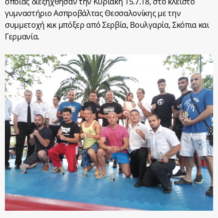
οποίας διεξήχθησαν την Κυριακή 15.7.18, στο κλειστό
γυμναστήριο Ασπροβάλτας Θεσσαλονίκης με την
συμμετοχή κικ μπόξερ από Σερβία, Βουλγαρία, Σκόπια και
Γερμανία.