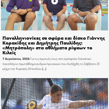
Πανελληνιονίκες σε σφύρα και δίσκο Γιάννης
Κορακίδης και Δημήτρης Παυλίδης:
«Μητρόπολη» στα αθλήματα ρίψεων το
Κιλκίς
7 Αυγούστου, 2026
Για τις πρωτιές τους στο πρόσφατο Stoiximan
πανελλήνιο πρωτάθλημα ανδρών/γυναικών που διεξήχθη το Σάββατο 25
μέχρι την Κυριακή 26 Ιουλίου
[…]