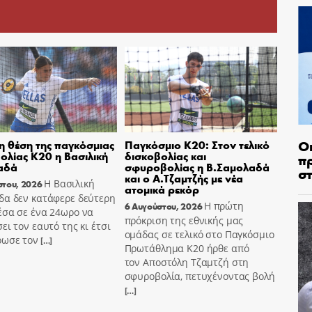
Ο
η θέση της παγκόσμιας
Παγκόσμιο Κ20: Στον τελικό
ολίας Κ20 η Βασιλική
δισκοβολίας και
π
αδά
σφυροβολίας η Β.Σαμολαδά
σ
και ο Α.Τζαμτζής με νέα
Η Βασιλική
στου, 2026
ατομικά ρεκόρ
δα δεν κατάφερε δεύτερη
Η πρώτη
6 Αυγούστου, 2026
έσα σε ένα 24ωρο να
πρόκριση της εθνικής μας
ει τον εαυτό της κι έτσι
ομάδας σε τελικό στο Παγκόσμιο
ρωσε τον
[…]
Πρωτάθλημα Κ20 ήρθε από
τον Αποστόλη Τζαμτζή στη
σφυροβολία, πετυχένοντας βολή
[…]