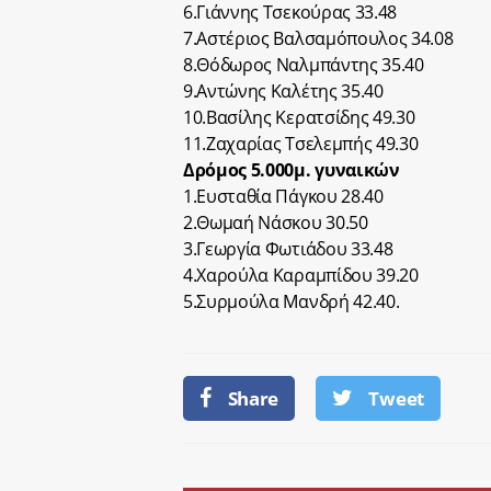
6.Γιάννης Τσεκούρας 33.48
7.Αστέριος Βαλσαμόπουλος 34.08
8.Θόδωρος Ναλμπάντης 35.40
9.Αντώνης Καλέτης 35.40
10.Βασίλης Κερατσίδης 49.30
11.Ζαχαρίας Τσελεμπής 49.30
Δρόμος 5.000μ. γυναικών
1.Ευσταθία Πάγκου 28.40
2.Θωμαή Νάσκου 30.50
3.Γεωργία Φωτιάδου 33.48
4.Χαρούλα Καραμπίδου 39.20
5.Συρμούλα Μανδρή 42.40.
Share
Tweet