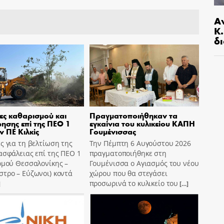
Α
Κ
δι
ες καθαρισμού και
Πραγματοποιήθηκαν τα
ησης επί της ΠΕΟ 1
εγκαίνια του κυλικείου ΚΑΠΗ
ν ΠΕ Κιλκίς
Γουμένισσας
ς για τη βελτίωση της
Την Πέμπτη 6 Αυγούστου 2026
ασφάλειας επί της ΠΕΟ 1
πραγματοποιήθηκε στη
ομού Θεσσαλονίκης –
Γουμένισσα ο Αγιασμός του νέου
τρο – Εύζωνοι) κοντά
χώρου που θα στεγάσει
προσωρινά το κυλικείο του
]
[…]