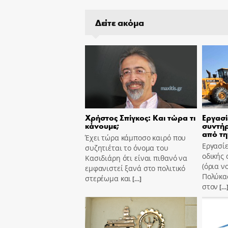
Δείτε ακόμα
Χρήστος Σπίγκος: Και τώρα τι
Εργασί
κάνουμε;
συντήρ
από τη
Έχει τώρα κάμποσο καιρό που
Εργασίε
συζητιέται το όνομα του
οδικής 
Κασιδιάρη ότι είναι πιθανό να
(όρια ν
εμφανιστεί ξανά στο πολιτικό
Πολύκασ
στερέωμα και
[…]
στον
[…