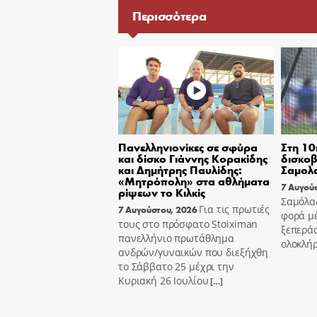
Περισσότερα
Πανελληνιονίκες σε σφύρα
Στη 10
και δίσκο Γιάννης Κορακίδης
δισκοβ
και Δημήτρης Παυλίδης:
Σαμολ
«Μητρόπολη» στα αθλήματα
7 Αυγού
ρίψεων το Κιλκίς
Σαμόλα
Για τις πρωτιές
7 Αυγούστου, 2026
φορά μ
τους στο πρόσφατο Stoiximan
ξεπεράσ
πανελλήνιο πρωτάθλημα
ολοκλή
ανδρών/γυναικών που διεξήχθη
το Σάββατο 25 μέχρι την
Κυριακή 26 Ιουλίου
[…]