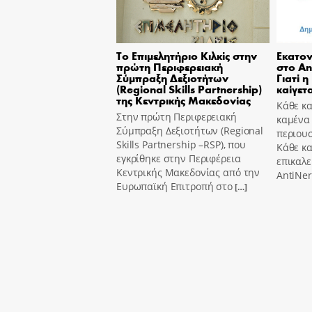
Το Επιμελητήριο Κιλκίς στην
Εκατον
πρώτη Περιφερειακή
στο An
Σύμπραξη Δεξιοτήτων
Γιατί η
(Regional Skills Partnership)
καίγετα
της Κεντρικής Μακεδονίας
Κάθε κα
Στην πρώτη Περιφερειακή
καμένα
Σύμπραξη Δεξιοτήτων (Regional
περιουσ
Skills Partnership –RSP), που
Κάθε κ
εγκρίθηκε στην Περιφέρεια
επικαλε
Κεντρικής Μακεδονίας από την
AntiNer
Ευρωπαϊκή Επιτροπή στο
[…]