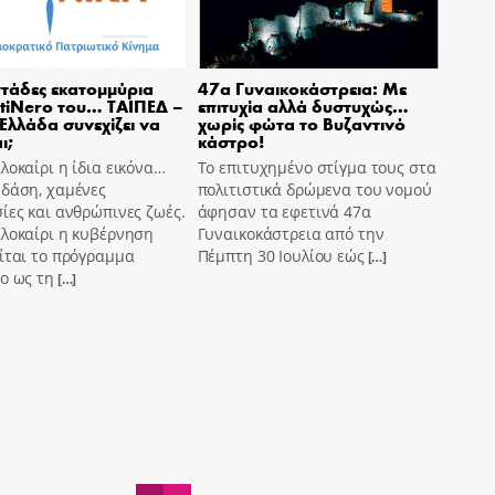
τάδες εκατομμύρια
47α Γυναικοκάστρεια: Με
tiNero του… ΤΑΙΠΕΔ –
επιτυχία αλλά δυστυχώς…
 Ελλάδα συνεχίζει να
χωρίς φώτα το Βυζαντινό
ι;
κάστρο!
λοκαίρι η ίδια εικόνα…
Το επιτυχημένο στίγμα τους στα
 δάση, χαμένες
πολιτιστικά δρώμενα του νομού
ίες και ανθρώπινες ζωές.
άφησαν τα εφετινά 47α
αλοκαίρι η κυβέρνηση
Γυναικοκάστρεια από την
ίται το πρόγραμμα
Πέμπτη 30 Ιουλίου εώς
[…]
o ως τη
[…]