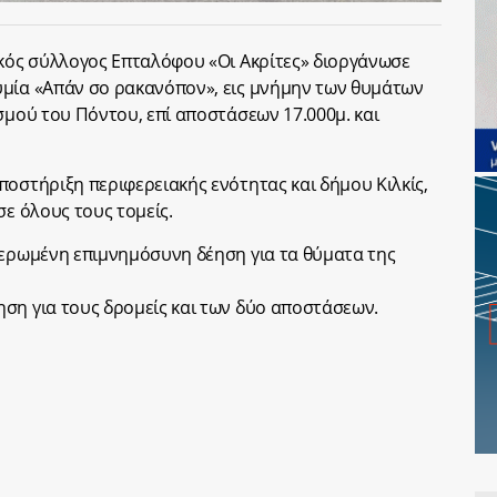
ικός σύλλογος Επταλόφου «Οι Ακρίτες» διοργάνωσε
υμία «Απάν σο ρακανόπον», εις μνήμην των θυμάτων
σμού του Πόντου, επί αποστάσεων 17.000μ. και
ποστήριξη περιφερειακής ενότητας και δήμου Κιλκίς,
σε όλους τους τομείς.
ιερωμένη επιμνημόσυνη δέηση για τα θύματα της
ση για τους δρομείς και των δύο αποστάσεων.