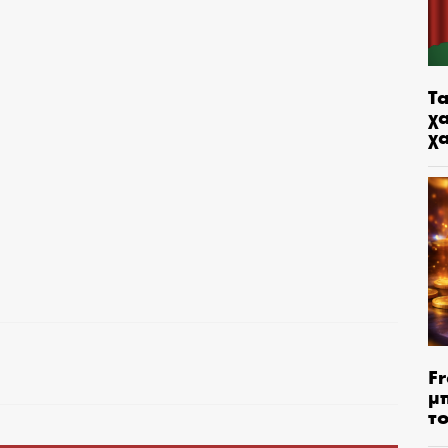
Τα
χα
χ
Fr
μ
τ