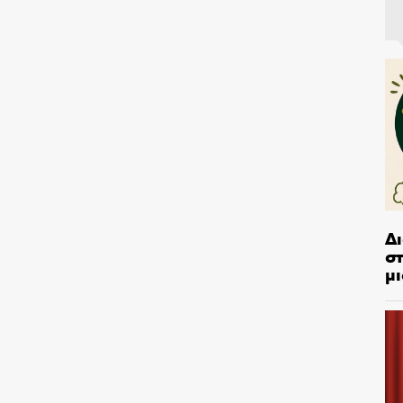
Δ
στ
μι