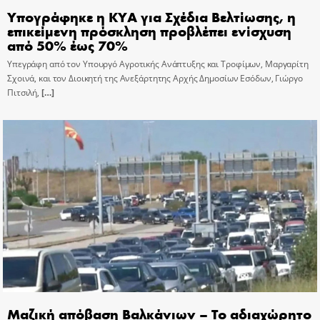
Υπογράφηκε η ΚΥΑ για Σχέδια Βελτίωσης, η
επικείμενη πρόσκληση προβλέπει ενίσχυση
από 50% έως 70%
Υπεγράφη από τον Υπουργό Αγροτικής Ανάπτυξης και Τροφίμων, Μαργαρίτη
Σχοινά, και τον Διοικητή της Ανεξάρτητης Αρχής Δημοσίων Εσόδων, Γιώργο
Πιτσιλή,
[…]
Μαζική απόβαση Βαλκάνιων – Το αδιαχώρητο