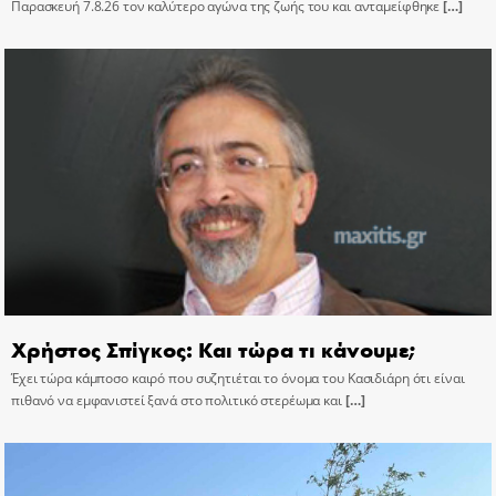
Παρασκευή 7.8.26 τον καλύτερο αγώνα της ζωής του και ανταμείφθηκε
[…]
Χρήστος Σπίγκος: Και τώρα τι κάνουμε;
Έχει τώρα κάμποσο καιρό που συζητιέται το όνομα του Κασιδιάρη ότι είναι
πιθανό να εμφανιστεί ξανά στο πολιτικό στερέωμα και
[…]