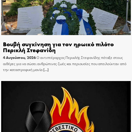
Βουβή συγκίνηση για τον ηρωικό πιλότο
Περικλή Στεφανίδη
4 Αυγούστου, 2026
Ο αντιπτέραρχος Περικλής Στεφανίδης πέταξε στους
αιθέρες για να σώσει ανθρώπινες ζωές και περιουσίες που απειλούνταν από
την καταστροφική μανία
[…]