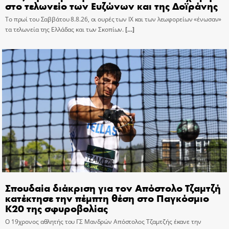
στο τελωνείο των Ευζώνων και της Δοϊράνης
Το πρωί του Σαββάτου 8.8.26, οι ουρές των ΙΧ και των λεωφορείων «ένωσαν»
τα τελωνεία της Ελλάδας και των Σκοπίων.
[…]
Σπουδαία διάκριση για τον Απόστολο Τζαμτζή
κατέκτησε την πέμπτη θέση στο Παγκόσμιο
Κ20 της σφυροβολίας
Ο 19χρονος αθλητής του ΓΣ Μανδρών Απόστολος Τζαμτζής έκανε την