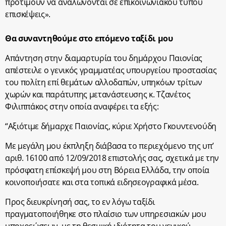
προτιμούν να αναλώνονται σε επικοινωνιακού τύπου
επισκέψεις».
Θα συναντηθούμε στο επόμενο ταξίδι μου
Απάντηση στην διαμαρτυρία του δημάρχου Παιονίας
απέστειλε ο γενικός γραμματέας υπουργείου προστασίας
του πολίτη επί θεμάτων αλλοδαπών, υπηκόων τρίτων
χωρών και παράτυπης μετανάστευσης κ. Τζανέτος
Φιλιππάκος στην οποία αναφέρει τα εξής:
“Αξιότιμε δήμαρχε Παιονίας, κύριε Χρήστο Γκουντενούδη
Με μεγάλη μου έκπληξη διάβασα το περιεχόμενο της υπ’
αριθ. 16100 από 12/09/2018 επιστολής σας, σχετικά με την
πρόσφατη επίσκεψή μου στη Βόρεια Ελλάδα, την οποία
κοινοποιήσατε και στα τοπικά ειδησεογραφικά μέσα.
Προς διευκρίνησή σας, το εν λόγω ταξίδι
πραγματοποιήθηκε στο πλαίσιο των υπηρεσιακών μου
υποχρεώσεων, με τη θεσμική ιδιότητα του γενικού