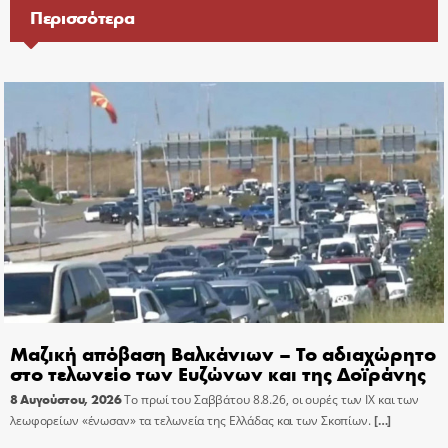
Περισσότερα
Μαζική απόβαση Βαλκάνιων – Το αδιαχώρητο
στο τελωνείο των Ευζώνων και της Δοϊράνης
8 Αυγούστου, 2026
Το πρωί του Σαββάτου 8.8.26, οι ουρές των ΙΧ και των
λεωφορείων «ένωσαν» τα τελωνεία της Ελλάδας και των Σκοπίων.
[…]