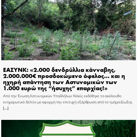
ΕΑΣΥΝΚ: «2.000 δενδρύλλια κάνναβης,
2.000.000€ προσδοκώμενο όφελος… και η
ηχηρή απάντηση των Αστυνομικών των
1.000 ευρώ της “ήσυχης” επαρχίας!»
Από την Ένωση Αστυνομικών Υπαλλήλων Κιλκίς εκδόθηκε το ακόλουθο
ενημερωτικό δελτίο με αφορμή την επιτυχή εξάρθρωση από το τμήμα Δίωξης
[…]