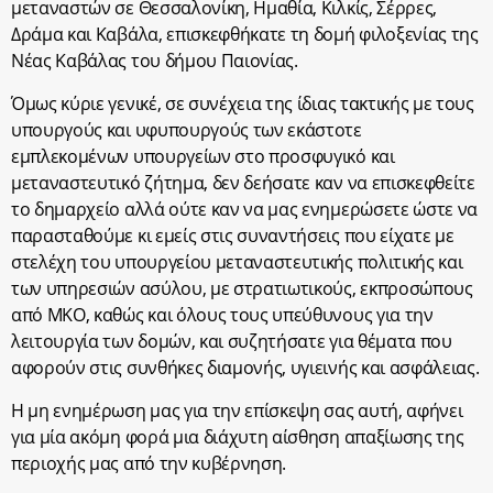
μεταναστών σε Θεσσαλονίκη, Ημαθία, Κιλκίς, Σέρρες,
Δράμα και Καβάλα, επισκεφθήκατε τη δομή φιλοξενίας της
Νέας Καβάλας του δήμου Παιονίας.
Όμως κύριε γενικέ, σε συνέχεια της ίδιας τακτικής με τους
υπουργούς και υφυπουργούς των εκάστοτε
εμπλεκομένων υπουργείων στο προσφυγικό και
μεταναστευτικό ζήτημα, δεν δεήσατε καν να επισκεφθείτε
το δημαρχείο αλλά ούτε καν να μας ενημερώσετε ώστε να
παρασταθούμε κι εμείς στις συναντήσεις που είχατε με
στελέχη του υπουργείου μεταναστευτικής πολιτικής και
των υπηρεσιών ασύλου, με στρατιωτικούς, εκπροσώπους
από ΜΚΟ, καθώς και όλους τους υπεύθυνους για την
λειτουργία των δομών, και συζητήσατε για θέματα που
αφορούν στις συνθήκες διαμονής, υγιεινής και ασφάλειας.
Η μη ενημέρωση μας για την επίσκεψη σας αυτή, αφήνει
για μία ακόμη φορά μια διάχυτη αίσθηση απαξίωσης της
περιοχής μας από την κυβέρνηση.