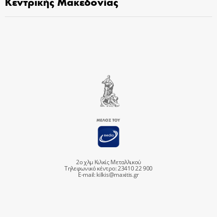
Κεντρικής Μακεδονίας
2ο χλμ Κιλκίς Μεταλλικού
Τηλεφωνικό κέντρο: 23410 22 900
E-mail:
kilkis@maxitis.gr