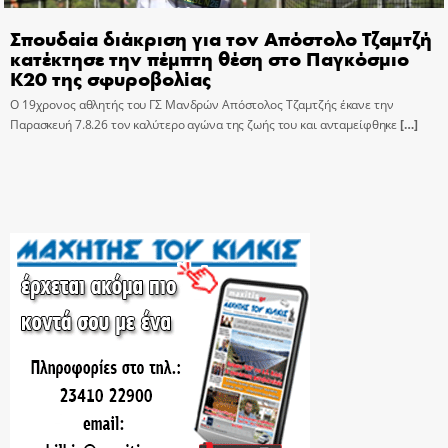
Σπουδαία διάκριση για τον Απόστολο Τζαμτζή
κατέκτησε την πέμπτη θέση στο Παγκόσμιο
Κ20 της σφυροβολίας
Ο 19χρονος αθλητής του ΓΣ Μανδρών Απόστολος Τζαμτζής έκανε την
Παρασκευή 7.8.26 τον καλύτερο αγώνα της ζωής του και ανταμείφθηκε
[…]