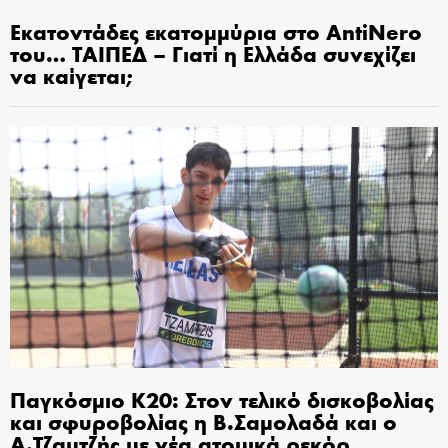
Εκατοντάδες εκατομμύρια στο AntiNero
του… ΤΑΙΠΕΔ – Γιατί η Ελλάδα συνεχίζει
να καίγεται;
Παγκόσμιο Κ20: Στον τελικό δισκοβολίας
και σφυροβολίας η Β.Σαμολαδά και ο
Α.Τζαμτζής με νέα ατομικά ρεκόρ