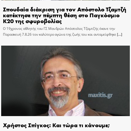
Σπουδαία διάκριση για τον Απόστολο Τζαμτζή
κατέκτησε την πέμπτη θέση στο Παγκόσμιο
Κ20 της σφυροβολίας
Ο 19χρονος αθλητής του ΓΣ Μανδρών Απόστολος Τζαμτζής έκανε την
Παρασκευή 7.8.26 τον καλύτερο αγώνα της ζωής του και ανταμείφθηκε
[…]
Χρήστος Σπίγκος: Και τώρα τι κάνουμε;