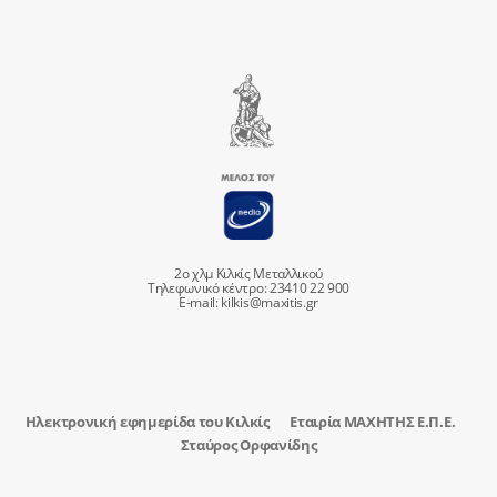
2ο χλμ Κιλκίς Μεταλλικού
Τηλεφωνικό κέντρο: 23410 22 900
E-mail:
kilkis@maxitis.gr
Ηλεκτρονική εφημερίδα του Κιλκίς
Εταιρία ΜΑΧΗΤΗΣ Ε.Π.Ε.
Σταύρος Ορφανίδης