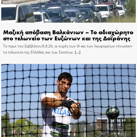
Μαζική απόβαση Βαλκάνιων – Το αδιαχώρητο
στο τελωνείο των Ευζώνων και της Δοϊράνης
Το πρωί του Σαββάτου 8.8.26, οι ουρές των ΙΧ και των λεωφορείων «ένωσαν»
τα τελωνεία της Ελλάδας και των Σκοπίων.
[…]