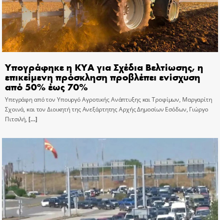
Υπογράφηκε η ΚΥΑ για Σχέδια Βελτίωσης, η
επικείμενη πρόσκληση προβλέπει ενίσχυση
από 50% έως 70%
Υπεγράφη από τον Υπουργό Αγροτικής Ανάπτυξης και Τροφίμων, Μαργαρίτη
Σχοινά, και τον Διοικητή της Ανεξάρτητης Αρχής Δημοσίων Εσόδων, Γιώργο
Πιτσιλή,
[…]