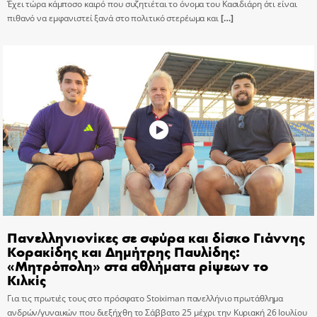
Έχει τώρα κάμποσο καιρό που συζητιέται το όνομα του Κασιδιάρη ότι είναι
πιθανό να εμφανιστεί ξανά στο πολιτικό στερέωμα και
[…]
Πανελληνιονίκες σε σφύρα και δίσκο Γιάννης
Κορακίδης και Δημήτρης Παυλίδης:
«Μητρόπολη» στα αθλήματα ρίψεων το
Κιλκίς
Για τις πρωτιές τους στο πρόσφατο Stoiximan πανελλήνιο πρωτάθλημα
ανδρών/γυναικών που διεξήχθη το Σάββατο 25 μέχρι την Κυριακή 26 Ιουλίου