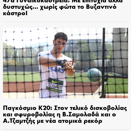
δυστυχώς… χωρίς φώτα το Βυζαντινό
κάστρο!
Παγκόσμιο Κ20: Στον τελικό δισκοβολίας
και σφυροβολίας η Β.Σαμολαδά και ο
Α.Τζαμτζής με νέα ατομικά ρεκόρ