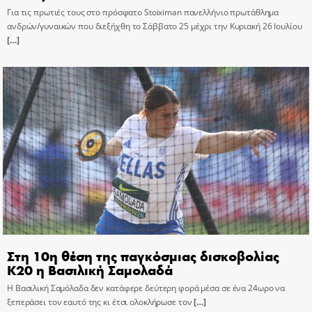
Για τις πρωτιές τους στο πρόσφατο Stoiximan πανελλήνιο πρωτάθλημα
ανδρών/γυναικών που διεξήχθη το Σάββατο 25 μέχρι την Κυριακή 26 Ιουλίου
[…]
Στη 10η θέση της παγκόσμιας δισκοβολίας
Κ20 η Βασιλική Σαμολαδά
Η Βασιλική Σαμόλαδα δεν κατάφερε δεύτερη φορά μέσα σε ένα 24ωρο να
ξεπεράσει τον εαυτό της κι έτσι ολοκλήρωσε τον
[…]