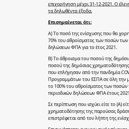
επιχορήγηση μέχρι 31-12-2021. Ο έλεγχ
τα δηλωθέντα έξοδα.
Επισημαίνεται ότι:
Α) Το ποσό της ενίσχυσης που θα χορη
70% του αθροίσματος των ποσών των Κ
δηλώσεων ΦΠΑ για το έτος 2021.
Β) Το άθροισμα του ποσού της δημόσ
ποσού της δημόσιας χρηματοδότησης 
που επλήγησαν από την πανδημία COV
Προγραμμάτων του ΕΣΠΑ σε όλη την μ
το 100% του αθροίσματος των ποσών 
περιοδικών δηλώσεων ΦΠΑ έτους 2021
Σε περίπτωση που ισχύει είτε το (Α) εί
χρηματοδότησης της παρούσας δράση
επιστρέφεται από τον λήπτη της ενίσ