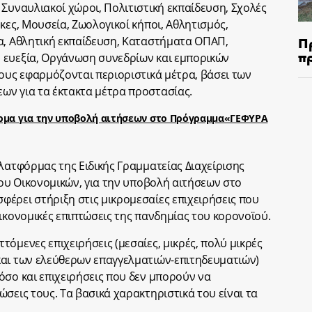
 Συναυλιακοί χώροι, Πολιτιστική εκπαίδευση, Σχολές
κες, Μουσεία, Ζωολογικοί κήποι, Αθλητισμός,
Π
α, Αθλητική εκπαίδευση, Καταστήματα ΟΠΑΠ,
π
 ευεξία, Οργάνωση συνεδρίων και εμπορικών
ίους εφαρμόζονται περιοριστικά μέτρα, βάσει των
ων για τα έκτακτα μέτρα προστασίας.
όρμα για την υποβολή αιτήσεων στο Πρόγραμμα«ΓΕΦΥΡΑ
λατφόρμας της Ειδικής Γραμματείας Διαχείρισης
ίου Οικονομικών, για την υποβολή αιτήσεων στο
έρει στήριξη στις μικρομεσαίες επιχειρήσεις που
ικονομικές επιπτώσεις της πανδημίας του κορονοϊού.
όμενες επιχειρήσεις (μεσαίες, μικρές, πολύ μικρές
και των ελεύθερων επαγγελματιών-επιτηδευματιών)
όσο και επιχειρήσεις που δεν μπορούν να
σεις τους. Τα βασικά χαρακτηριστικά του είναι τα