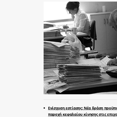
Ενίσχυση εστίασης: Νέα δράση προϋπ
παροχή κεφαλαίου κίνησης στις επιχε