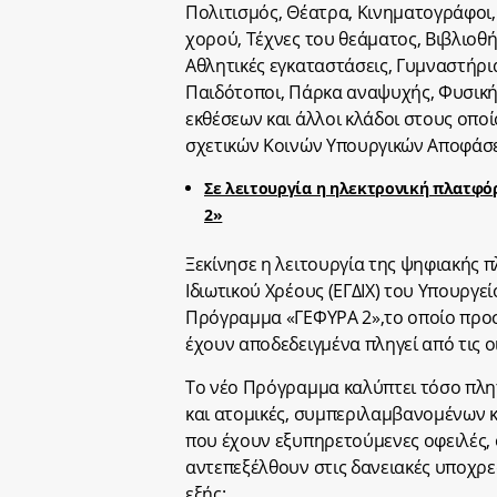
Πολιτισμός, Θέατρα, Κινηματογράφοι,
χορού, Τέχνες του θεάματος, Βιβλιοθή
Αθλητικές εγκαταστάσεις, Γυμναστήρι
Παιδότοποι, Πάρκα αναψυχής, Φυσική
εκθέσεων και άλλοι κλάδοι στους οπο
σχετικών Κοινών Υπουργικών Αποφάσε
Σε λειτουργία η ηλεκτρονική πλατφ
2»
Ξεκίνησε η λειτουργία της ψηφιακής π
Ιδιωτικού Χρέους (ΕΓΔΙΧ) του Υπουργε
Πρόγραμμα «ΓΕΦΥΡΑ 2»,το οποίο προσφ
έχουν αποδεδειγμένα πληγεί από τις ο
Το νέο Πρόγραμμα καλύπτει τόσο πληττ
και ατομικές, συμπεριλαμβανομένων 
που έχουν εξυπηρετούμενες οφειλές, 
αντεπεξέλθουν στις δανειακές υποχρεώ
εξής: