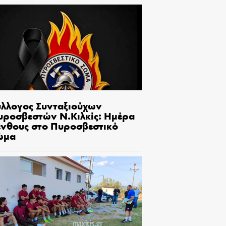
ύλλογος Συνταξιούχων
υροσβεστών Ν.Κιλκίς: Ημέρα
ένθους στο Πυροσβεστικό
ώμα