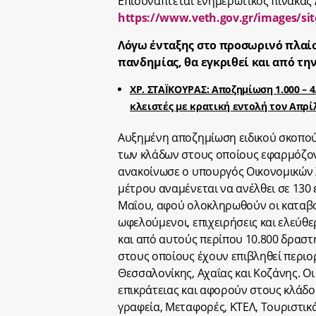
Επισυνάπτεται ενημερωτικός πίνακας Δ
https://www.veth.gov.gr/images/site
Λόγω ένταξης στο προσωρινό πλαίσ
πανδημίας, θα εγκριθεί και από τ
ΧΡ. ΣΤΑΪΚΟΥΡΑΣ: Αποζημίωση 1.000 – 
κλειστές με κρατική εντολή τον Απρί
Αυξημένη αποζημίωση ειδικού σκοπού 
των κλάδων στους οποίους εφαρμόζον
ανακοίνωσε ο υπουργός Οικονομικών 
μέτρου αναμένεται να ανέλθει σε 130 
Μαΐου, αφού ολοκληρωθούν οι καταβο
ωφελούμενοι, επιχειρήσεις και ελεύθε
και από αυτούς περίπου 10.800 δρασ
στους οποίους έχουν επιβληθεί περιο
Θεσσαλονίκης, Αχαΐας και Κοζάνης. Ο
επικράτειας και αφορούν στους κλάδου
γραφεία, Μεταφορές, ΚΤΕΛ, Τουριστικ