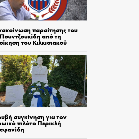
νακοίνωση παραίτησης του
.Πουντζουκίδη από τη
οίκηση του Κιλκισιακού
ουβή συγκίνηση για τον
ρωικό πιλότο Περικλή
τεφανίδη