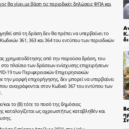
ος θα γίνει με βάση τις περιοδικές δηλώσεις ΦΠΑ και
Α
Κ
γηθεί από τη δράση δεν θα πρέπει να υπερβαίνει το
δι
ωδικών 361, 363 και 364 του εντύπου των περιοδικών
ιας χρηματοδότησης από την παρούσα δράση, του
στο πλαίσιο των δράσεων ενίσχυσης επιχειρήσεων
ID-19 των Περιφερειακών Επιχειρησιακών
ε την μορφή επιχορήγησης, δεν μπορεί να υπερβαίνει
που αναγράφονται στον Κωδικό 367 του εντύπου των
.
τε/και το (Β) τότε το ποσό της δημόσιας
Β
ς καταλογίζεται ως αχρεωστήτως καταβληθέν και
η
χυσης.
Σ