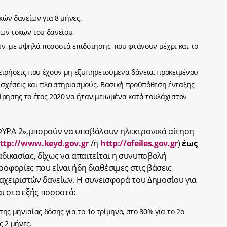
κών δανείων για 8 μήνες.
των τόκων του δανείου.
, με υψηλά ποσοστά επιδότησης, που φτάνουν μέχρι και το
χειρήσεις που έχουν μη εξυπηρετούμενα δάνεια, προκειμένου
σχέσεις και πλειστηριασμούς. Βασική προϋπόθεση ένταξης
είρησης το έτος 2020 να ήταν μειωμένα κατά τουλάχιστον
ΦΥΡΑ 2»,μπορούν να υποβάλουν ηλεκτρονικά αίτηση
ttp://www.keyd.gov.gr
/ή
http://ofeiles.gov.gr
)
έως
αδικασίας, δίχως να απαιτείται η συνυποβολή
ροφορίες που είναι ήδη διαθέσιμες στις βάσεις
αχειριστών δανείων. Η συνεισφορά του Δημοσίου για
ι στα εξής ποσοστά:
ης μηνιαίας δόσης για το 1ο τρίμηνο, στο 80% για το 2ο
ς 2 μήνες.