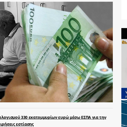
ολογισμού 330 εκατομμυρίων ευρώ μέσω ΕΣΠΑ για την
ιρήσεις εστίασης