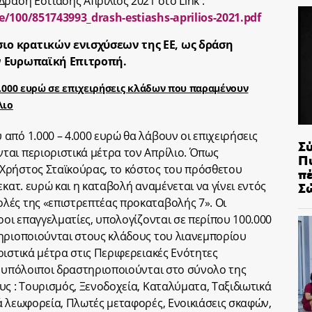
ράση Εστίασης Απρίλιος 2021 στο Link :
/100/851743993_drash-estiashs-aprilios-2021.pdf
ιο κρατικών ενισχύσεων της ΕΕ, ως δράση
ην Ευρωπαϊκή Επιτροπή.
4.000 ευρώ σε επιχειρήσεις κλάδων που παραμένουν
λιο
από 1.000 – 4.000 ευρώ θα λάβουν οι επιχειρήσεις
Σ
ται περιοριστικά μέτρα τον Απρίλιο. Όπως
Π
Χρήστος Σταϊκούρας, το κόστος του πρόσθετου
π
Σ
εκατ. ευρώ και η καταβολή αναμένεται να γίνει εντός
λές της «επιστρεπτέας προκαταβολής 7». Οι
ροι επαγγελματίες, υπολογίζονται σε περίπου 100.000
τηριοποιούνται στους κλάδους του λιανεμπορίου
ριστικά μέτρα στις Περιφερειακές Ενότητες
ι υπόλοιποι δραστηριοποιούνται στο σύνολο της
ς : Τουρισμός, Ξενοδοχεία, Καταλύματα, Ταξιδιωτικά
ά λεωφορεία, Πλωτές μεταφορές, Ενοικιάσεις σκαφών,