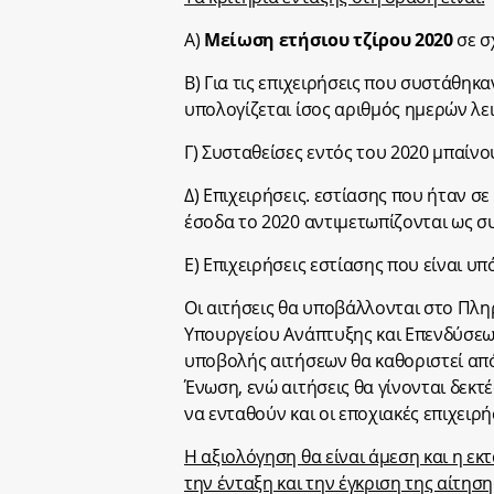
Α)
Μείωση ετήσιου τζίρου 2020
σε σ
Β) Για τις επιχειρήσεις που συστάθηκα
υπολογίζεται ίσος αριθμός ημερών λε
Γ) Συσταθείσες εντός του 2020 μπαίν
Δ) Επιχειρήσεις. εστίασης που ήταν σ
έσοδα το 2020 αντιμετωπίζονται ως συ
Ε) Επιχειρήσεις εστίασης που είναι 
Οι αιτήσεις θα υποβάλλονται στο Πλ
Υπουργείου Ανάπτυξης και Επενδύσεω
υποβολής αιτήσεων θα καθοριστεί απ
Ένωση, ενώ αιτήσεις θα γίνονται δεκτ
να ενταθούν και οι εποχιακές επιχειρή
Η αξιολόγηση θα είναι άμεση και η εκ
την ένταξη και την έγκριση της αίτησ