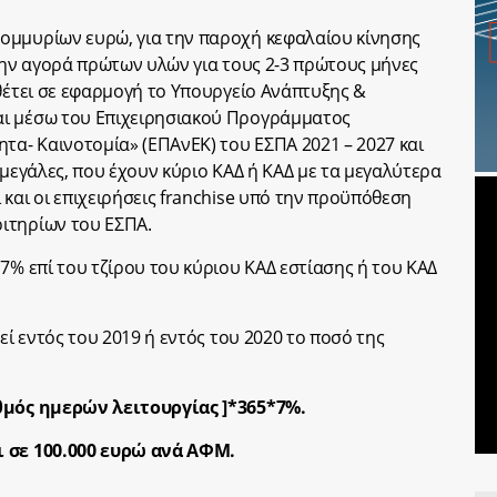
ομμυρίων ευρώ, για την παροχή κεφαλαίου κίνησης
 την αγορά πρώτων υλών για τους 2-3 πρώτους μήνες
 θέτει σε εφαρμογή το Υπουργείο Ανάπτυξης &
αι μέσω του Επιχειρησιακού Προγράμματος
τα- Καινοτομία» (ΕΠΑνΕΚ) του ΕΣΠΑ 2021 – 2027 και
 μεγάλες, που έχουν κύριο ΚΑΔ ή ΚΑΔ με τα μεγαλύτερα
και οι επιχειρήσεις franchise υπό την προϋπόθεση
ιτηρίων του ΕΣΠΑ.
7% επί του τζίρου του κύριου ΚΑΔ εστίασης ή του ΚΑΔ
εί εντός του 2019 ή εντός του 2020 το ποσό της
ιθμός ημερών λειτουργίας ]*365*7%.
ι σε 100.000 ευρώ ανά ΑΦΜ.