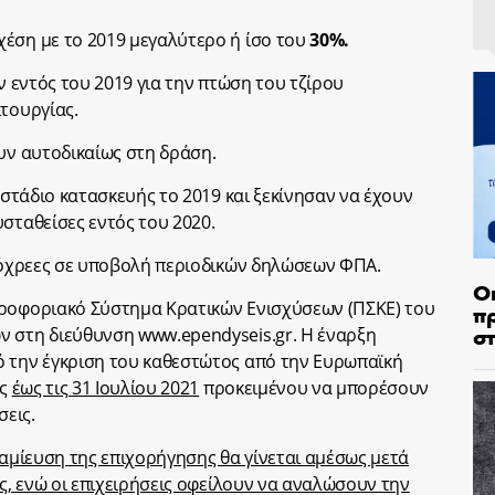
χέση με το 2019 μεγαλύτερο ή ίσο του
30%.
ν εντός του 2019 για την πτώση του τζίρου
ιτουργίας.
ουν αυτοδικαίως στη δράση.
ε στάδιο κατασκευής το 2019 και ξεκίνησαν να έχουν
σταθείσες εντός του 2020.
υπόχρεες σε υποβολή περιοδικών δηλώσεων ΦΠΑ.
Ο
ηροφοριακό Σύστημα Κρατικών Ενισχύσεων (ΠΣΚΕ) του
π
σ
ν στη διεύθυνση www.ependyseis.gr. Η έναρξη
ό την έγκριση του καθεστώτος από την Ευρωπαϊκή
ές
έως τις 31 Ιουλίου 2021
προκειμένου να μπορέσουν
σεις.
ταμίευση της επιχορήγησης θα γίνεται αμέσως μετά
ης, ενώ οι επιχειρήσεις οφείλουν να αναλώσουν την