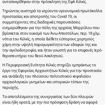
ανταποκρίθηκαν στην πρόσκληση της ΕφΑ Κιλκίς.
Τηρώντας αυστηρά τα ισχύοντα υγειονομικά πρωτόκολλα
προστασίας και αποτροπής του Covid 19, οι
συμμετέχοντες στις διαδοχικές παρουσιάσεις
ενημερώθηκαν για την πόλη της αρχαίας Μορρύλου που
βρίσκεται στον οικισμό των Άνω Αποστόλων, περ. 18 χλμ.
νότια του Κιλκίς, η οποία διέθετε εύπορους χορηγούς
χάρη στην υψηλή παραγωγικότητα των εδαφών της και
την αγελαδοτροφία, και ήταν γνωστή για το επιφανές Ιερό-
θεραπευτήριο του θεού Ασκληπιού.
Η Περιφερειακή Ενότητα Κιλκίς στηρίζει εμπράκτως το
έργο της Εφορείας Αρχαιοτήτων Κιλκίς για την προστασία
και ανάδειξη του πλούσιου πολιτιστικού κεφαλαίου
αρχαιολογικών μνημείων και ιστορικών τόπων της
περιοχής.
Τα αποτελέσματα της συνεργασίας των δύο πλευρών
είναι ήδη ορατά, με την πιο πρόσφατη δράση να αφορά