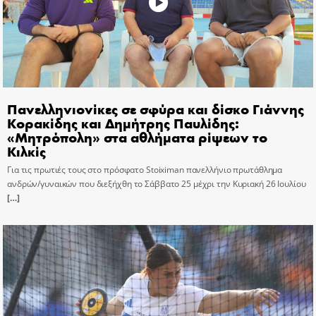
Πανελληνιονίκες σε σφύρα και δίσκο Γιάννης
Κορακίδης και Δημήτρης Παυλίδης:
«Μητρόπολη» στα αθλήματα ρίψεων το
Κιλκίς
Για τις πρωτιές τους στο πρόσφατο Stoiximan πανελλήνιο πρωτάθλημα
ανδρών/γυναικών που διεξήχθη το Σάββατο 25 μέχρι την Κυριακή 26 Ιουλίου
[…]