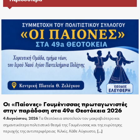
Οι «Παίονες» Γουμένισσας πρωταγωνιστές
στην παράδοση στα 49α Θεοτόκεια 2026
4 Αυγούστου, 2026
Τα Θεοτόκεια αποτελούν τον μακροβιότερο και
σημαντικότερο πολιτιστικό θεσμό της Γουμένισσας και της ευρύτερης
περιοχής της αντιπεριφέρειας Κιλκίς. Κάθε Αύγουστο,
[…]