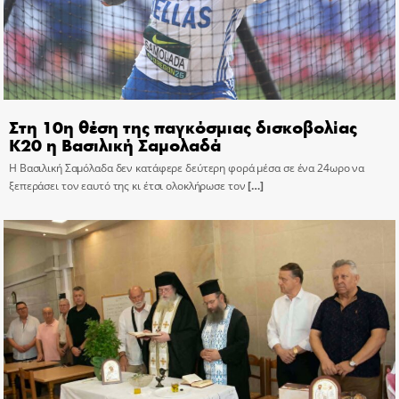
Στη 10η θέση της παγκόσμιας δισκοβολίας
Κ20 η Βασιλική Σαμολαδά
Η Βασιλική Σαμόλαδα δεν κατάφερε δεύτερη φορά μέσα σε ένα 24ωρο να
ξεπεράσει τον εαυτό της κι έτσι ολοκλήρωσε τον
[…]