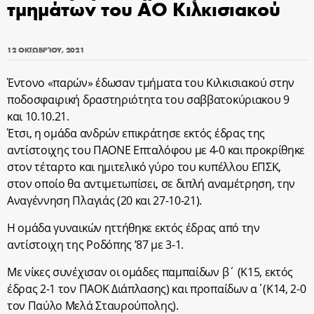
τμημάτων του ΑΟ Κιλκισιακού
12 ΟΚΤΩΒΡΊΟΥ, 2021
Έντονο «παρών» έδωσαν τμήματα του Κιλκισιακού στην
ποδοσφαιρική δραστηριότητα του σαββατοκύριακου 9
και 10.10.21.
Έτσι, η ομάδα ανδρών επικράτησε εκτός έδρας της
αντίστοιχης του ΠΑΟΝΕ Επταλόφου με 4-0 και προκρίθηκε
στον τέταρτο και ημιτελικό γύρο του κυπέλλου ΕΠΣΚ,
στον οποίο θα αντιμετωπίσει, σε διπλή αναμέτρηση, την
Αναγέννηση Πλαγιάς (20 και 27-10-21).
Η ομάδα γυναικών ηττήθηκε εκτός έδρας από την
αντίστοιχη της Ροδόπης ’87 με 3-1.
Με νίκες συνέχισαν οι ομάδες παμπαίδων β΄ (Κ15, εκτός
έδρας 2-1 τον ΠΑΟΚ Διάπλασης) και προπαίδων α΄(Κ14, 2-0
τον Παύλο Μελά Σταυρούπολης).