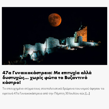
47α Γυναικοκάστρεια: Με επιτυχία αλλά
δυστυχώς… χωρίς φώτα το Βυζαντινό
κάστρο!
Το επιτυχημένο στίγμα τους στα πολιτιστικά δρώμενα του νομού άφησαν τα
εφετινά 47α Γυναικοκάστρεια από την Πέμπτη 30 Ιουλίου εώς
[…]