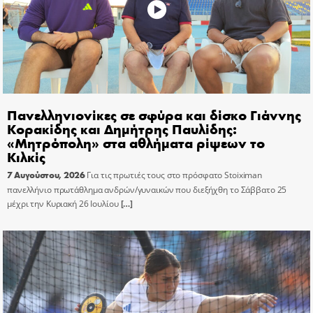
Πανελληνιονίκες σε σφύρα και δίσκο Γιάννης
Κορακίδης και Δημήτρης Παυλίδης:
«Μητρόπολη» στα αθλήματα ρίψεων το
Κιλκίς
7 Αυγούστου, 2026
Για τις πρωτιές τους στο πρόσφατο Stoiximan
πανελλήνιο πρωτάθλημα ανδρών/γυναικών που διεξήχθη το Σάββατο 25
μέχρι την Κυριακή 26 Ιουλίου
[…]