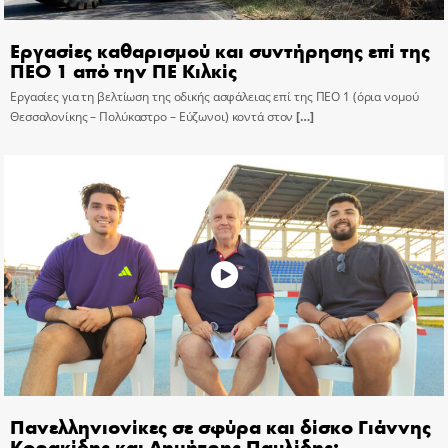
Εργασίες καθαρισμού και συντήρησης επί της
ΠΕΟ 1 από την ΠΕ Κιλκίς
Εργασίες για τη βελτίωση της οδικής ασφάλειας επί της ΠΕΟ 1 (όρια νομού
Θεσσαλονίκης – Πολύκαστρο – Εύζωνοι) κοντά στον
[…]
Πανελληνιονίκες σε σφύρα και δίσκο Γιάννης
Κορακίδης και Δημήτρης Παυλίδης: