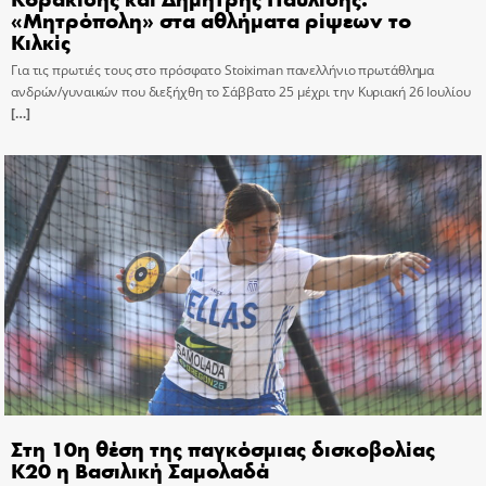
«Μητρόπολη» στα αθλήματα ρίψεων το
Κιλκίς
Για τις πρωτιές τους στο πρόσφατο Stoiximan πανελλήνιο πρωτάθλημα
ανδρών/γυναικών που διεξήχθη το Σάββατο 25 μέχρι την Κυριακή 26 Ιουλίου
[…]
Στη 10η θέση της παγκόσμιας δισκοβολίας
Κ20 η Βασιλική Σαμολαδά