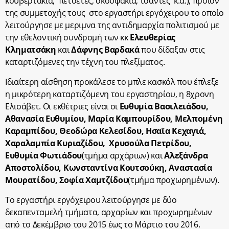
κουβερτάκια, πετσέτες, σκουφάκια, τσάντες κ.α.), προϊόν
της συμμετοχής τους στο εργαστήρι εργόχειρου το οποίο
λειτούργησε με μεριμνα της αντιδημαρχία πολιτισμού με
την εθελοντική συνδρομή των κκ
Ελευθερίας
Κληματσάκη
και
Δάφνης Βαρδακά
που δίδαξαν στις
καταρτιζόμενες την τέχνη του πλεξίματος.
Ιδιαίτερη αίσθηση προκάλεσε το μπλε κασκόλ που έπλεξε
η μικρότερη καταρτιζόμενη του εργαστηρίου, η 8χρονη
Ελισάβετ. Οι εκθέτριες είναι οι
Ευθυμία Βασιλειάδου,
Αθανασία Ευθυμίου, Μαρία Καμπουρίδου, Μελπομένη
Καραμπίδου, Θεοδώρα Κελεσίδου, Ησαϊα Κεχαγιά,
Χαραλαμπία Κυριαζίδου, Χρυσούλα Πετρίδου,
Ευθυμία Φωτιάδου
(τμήμα αρχάριων) και
Αλεξάνδρα
Αποστολίδου, Κωνσταντίνα Κουτσούκη, Αναστασία
Μουρατίδου, Σοφία Χαμτζίδου
(τμήμα προχωρημένων).
Το εργαστήρι εργόχειρου λειτούργησε με δύο
δεκαπενταμελή τμήματα, αρχαρίων και προχωρημένων
από το Δεκέμβριο του 2015 έως το Μάρτιο του 2016.