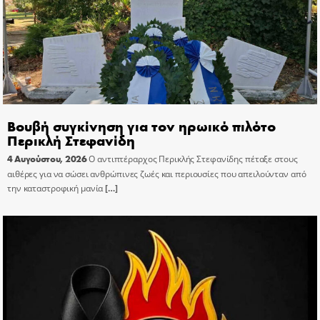
Βουβή συγκίνηση για τον ηρωικό πιλότο
Περικλή Στεφανίδη
4 Αυγούστου, 2026
Ο αντιπτέραρχος Περικλής Στεφανίδης πέταξε στους
αιθέρες για να σώσει ανθρώπινες ζωές και περιουσίες που απειλούνταν από
την καταστροφική μανία
[…]