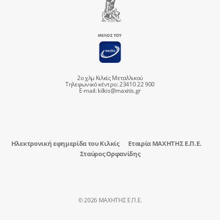
2ο χλμ Κιλκίς Μεταλλικού
Τηλεφωνικό κέντρο: 23410 22 900
E-mail:
kilkis@maxitis.gr
Ηλεκτρονική εφημερίδα του Κιλκίς
Εταιρία ΜΑΧΗΤΗΣ Ε.Π.Ε.
Σταύρος Ορφανίδης
© 2026 ΜΑΧΗΤΗΣ Ε.Π.Ε.