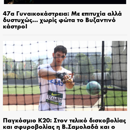
47α Γυναικοκάστρεια: Με επιτυχία αλλά
δυστυχώς… χωρίς φώτα το Βυζαντινό
κάστρο!
Παγκόσμιο Κ20: Στον τελικό δισκοβολίας
και σφυροβολίας η Β.Σαμολαδά και ο