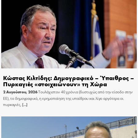
Κώστας Κιλτίδης: Δημογραφικό – Ύπαιθρος –
Πυρκαγιές «στοιχειώνουν» τη Χώρα
2 Αυγούστου, 2026
Τουλάχιστον 40 χρόνια (δυστυχώς από την είσοδο στην
ΕΕ), το δημογραφικό, η ερημοποίηση της υπαίθρου και λίγο αργότερα οι
πυρκαγιές,
[…]