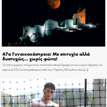
47α Γυναικοκάστρεια: Με επιτυχία αλλά
δυστυχώς… χωρίς φώτα!
Το επιτυχημένο στίγμα τους στα πολιτιστικά δρώμενα του νομού άφησαν τα
εφετινά 47α Γυναικοκάστρεια από την Πέμπτη 30 Ιουλίου εώς
[…]