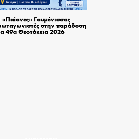
ι «Παίονες» Γουμένισσας
ρωταγωνιστές στην παράδοση
τα 49α Θεοτόκεια 2026