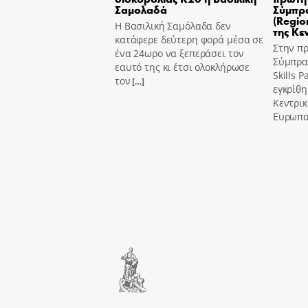
Σαμολαδά
Σύμπρα
(Region
Η Βασιλική Σαμόλαδα δεν
της Κε
κατάφερε δεύτερη φορά μέσα σε
Στην π
ένα 24ωρο να ξεπεράσει τον
Σύμπραξ
εαυτό της κι έτσι ολοκλήρωσε
Skills 
τον
[…]
εγκρίθη
Κεντρι
Ευρωπα