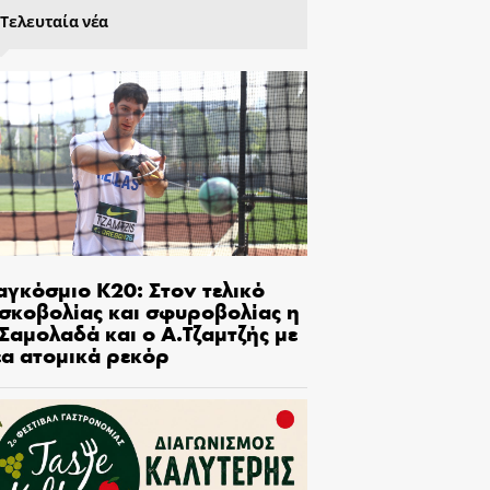
Τελευταία νέα
αγκόσμιο Κ20: Στον τελικό
ισκοβολίας και σφυροβολίας η
Σαμολαδά και ο Α.Τζαμτζής με
έα ατομικά ρεκόρ