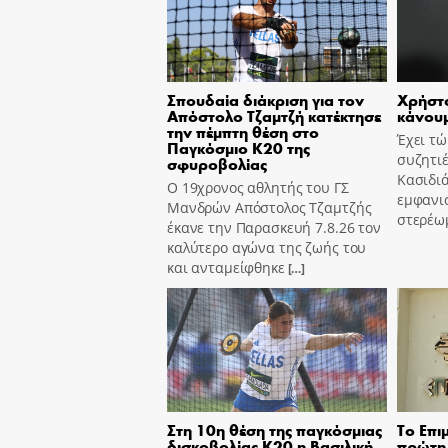
Σπουδαία διάκριση για τον
Χρήστο
Απόστολο Τζαμτζή κατέκτησε
κάνουμ
την πέμπτη θέση στο
Έχει τ
Παγκόσμιο Κ20 της
συζητιέ
σφυροβολίας
Κασιδιά
Ο 19χρονος αθλητής του ΓΣ
εμφανισ
Μανδρών Απόστολος Τζαμτζής
στερέω
έκανε την Παρασκευή 7.8.26 τον
καλύτερο αγώνα της ζωής του
και ανταμείφθηκε
[…]
Στη 10η θέση της παγκόσμιας
Το Επι
δισκοβολίας Κ20 η Βασιλική
πρώτη 