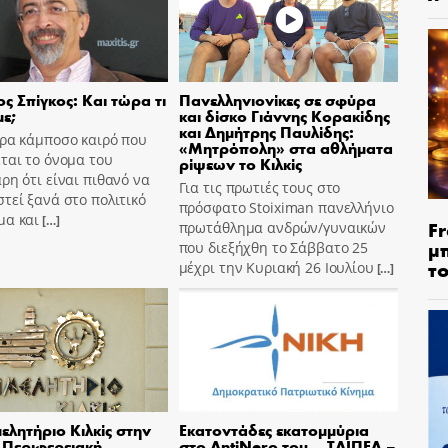
ς Σπίγκος: Και τώρα τι
Πανελληνιονίκες σε σφύρα
ε;
και δίσκο Γιάννης Κορακίδης
και Δημήτρης Παυλίδης:
ώρα κάμποσο καιρό που
«Μητρόπολη» στα αθλήματα
ται το όνομα του
ρίψεων το Κιλκίς
ρη ότι είναι πιθανό να
Για τις πρωτιές τους στο
τεί ξανά στο πολιτικό
πρόσφατο Stoiximan πανελλήνιο
μα και
[…]
Fr
πρωτάθλημα ανδρών/γυναικών
μ
που διεξήχθη το Σάββατο 25
τ
μέχρι την Κυριακή 26 Ιουλίου
[…]
μελητήριο Κιλκίς στην
Εκατοντάδες εκατομμύρια
Περιφερειακή
στο AntiNero του… ΤΑΙΠΕΔ –