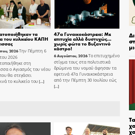
Δ
ατοποιήθηκαν τα
47α Γυναικοκάστρεια: Με
ια του κυλικείου ΚΑΠΗ
επιτυχία αλλά δυστυχώς…
στ
ισσας
χωρίς φώτα το Βυζαντινό
μι
κάστρο!
Την Πέμπτη 6
στου, 2026
Το επιτυχημένο
6 Αυγούστου, 2026
του 2026
στίγμα τους στα πολιτιστικά
τοποιήθηκε στη
δρώμενα του νομού άφησαν τα
σσα ο Αγιασμός του νέου
εφετινά 47α Γυναικοκάστρεια
που θα στεγάσει
από την Πέμπτη 30 Ιουλίου εώς
νά το κυλικείο του
[…]
[…]
Τα
χα
χ