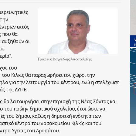
διερευνητικές
 την
έντρων εκτός
ς που θα
 αυξηθούν οι
ου
ερία”.
Γράφει ο Βαγγέλλης Αποστολίδης
χος του
 του Κιλκίς θα παραχωρήσει τον χώρο, την
ηλο για την λειτουργία του κέντρου, ενώ η στελέχωση
άς της ΔΥΠΕ.
ς θα λειτουργήσει στην περιοχή της Νέας Σάντας και
ιο του πρώην δημοτικού σχολείου, έτσι ώστε να
ές του δήμου, καθώς η δημοτική ενότητα των
στικό κέντρο του νοσοκομείου Κιλκίς και του
ντρο Υγείας του Δροσάτου.