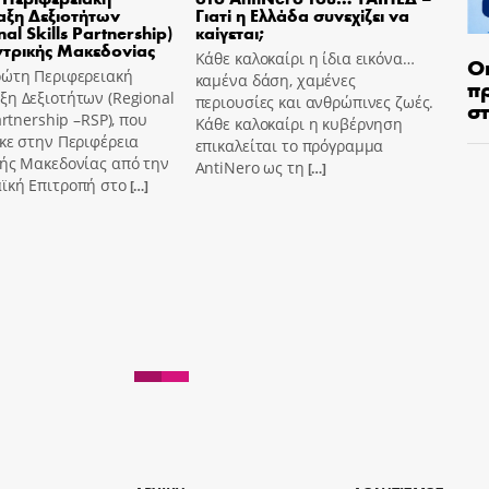
ξη Δεξιοτήτων
Γιατί η Ελλάδα συνεχίζει να
al Skills Partnership)
καίγεται;
ντρικής Μακεδονίας
Κάθε καλοκαίρι η ίδια εικόνα…
Ο
ρώτη Περιφερειακή
καμένα δάση, χαμένες
π
η Δεξιοτήτων (Regional
περιουσίες και ανθρώπινες ζωές.
σ
Partnership –RSP), που
Κάθε καλοκαίρι η κυβέρνηση
κε στην Περιφέρεια
επικαλείται το πρόγραμμα
κής Μακεδονίας από την
AntiNero ως τη
[…]
ϊκή Επιτροπή στο
[…]