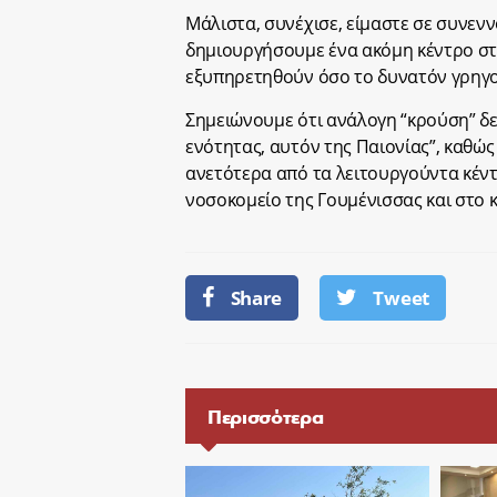
Μάλιστα, συνέχισε, είμαστε σε συνεν
δημιουργήσουμε ένα ακόμη κέντρο στ
εξυπηρετηθούν όσο το δυνατόν γρηγο
Σημειώνουμε ότι ανάλογη “κρούση” δε
ενότητας, αυτόν της Παιονίας”, καθώς
ανετότερα από τα λειτουργούντα κέν
νοσοκομείο της Γουμένισσας και στο 
Share
Tweet
Περισσότερα