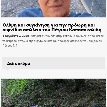
Θλίψη και συγκίνηση για την πρόωρη και
αιφνίδια απώλεια του Πέτρου Καπασακαλίδη
3 Αυγούστου, 2026
Λύπη και συγκίνηση στην κοινωνία του Κιλκίς προκάλεσε
το θλιβερό άγγελμα της αιφνίδιας όσο και πρόωρης απώλειας τού 58χρόνου
Πέτρου
[…]
Δείτε ακόμα