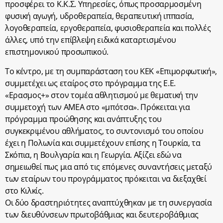
προσφέρει το Κ.Κ.Σ. Υπηρεσίες, όπως προσαρμοσμένη
φυσική αγωγή, υδροθεραπεία, θεραπευτική ιππασία,
λογοθεραπεία, εργοθεραπεία, φυσιοθεραπεία και πολλές
άλλες, υπό την επίβλεψη ειδικά καταρτισμένου
επιστημονικού προσωπικού.
Το κέντρο, με τη συμπαράσταση του ΚΕΚ «Επιμορφωτική»,
συμμετέχει ως εταίρος στο πρόγραμμα της Ε.Ε.
«Ερασμος+» στον τομέα αθλητισμού με θεματική την
συμμετοχή των ΑΜΕΑ στο «μπότσα». Πρόκειται για
πρόγραμμα προώθησης και ανάπτυξης του
συγκεκριμένου αθλήματος, το συντονισμό του οποίου
έχει η Πολωνία και συμμετέχουν επίσης η Τουρκία, τα
Σκόπια, η Βουλγαρία και η Γεωργία. Αξίζει εδώ να
σημειωθεί πως μια από τις επόμενες συναντήσεις μεταξύ
των εταίρων του προγράμματος πρόκειται να διεξαχθεί
στο Κιλκίς.
Οι δύο δραστηριότητες αναπτύχθηκαν με τη συνεργασία
των διευθύνσεων πρωτοβάθμιας και δευτεροβάθμιας