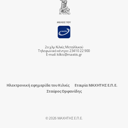
2ο χλμ Κιλκίς Μεταλλικού
Τηλεφωνικό κέντρο: 23410 22 900
E-mail:
kilkis@maxitis.gr
Ηλεκτρονική εφημερίδα του Κιλκίς
Εταιρία ΜΑΧΗΤΗΣ Ε.Π.Ε.
Σταύρος Ορφανίδης
© 2026 ΜΑΧΗΤΗΣ Ε.Π.Ε.