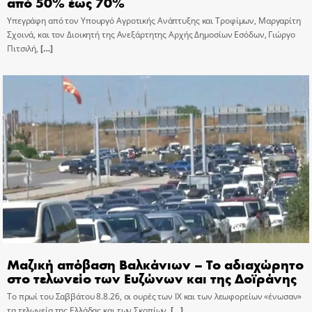
από 50% έως 70%
Υπεγράφη από τον Υπουργό Αγροτικής Ανάπτυξης και Τροφίμων, Μαργαρίτη
Σχοινά, και τον Διοικητή της Ανεξάρτητης Αρχής Δημοσίων Εσόδων, Γιώργο
Πιτσιλή,
[…]
Μαζική απόβαση Βαλκάνιων – Το αδιαχώρητο
στο τελωνείο των Ευζώνων και της Δοϊράνης
Το πρωί του Σαββάτου 8.8.26, οι ουρές των ΙΧ και των λεωφορείων «ένωσαν»
τα τελωνεία της Ελλάδας και των Σκοπίων.
[…]