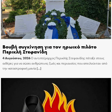
Βουβή συγκίνηση για τον ηρωικό πιλότο
Περικλή Στεφανίδη
4 Αυγούστου, 2026
Ο αντιπτέραρχος Περικλής Στεφανίδης πέταξε στους
αιθέρες για να σώσει ανθρώπινες ζωές και περιουσίες που απειλούνταν από
την καταστροφική μανία
[…]