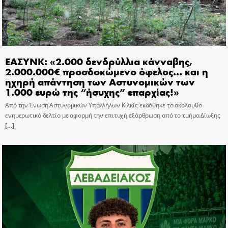
ΕΑΣΥΝΚ: «2.000 δενδρύλλια κάνναβης,
2.000.000€ προσδοκώμενο όφελος… και η
ηχηρή απάντηση των Αστυνομικών των
1.000 ευρώ της “ήσυχης” επαρχίας!»
Από την Ένωση Αστυνομικών Υπαλλήλων Κιλκίς εκδόθηκε το ακόλουθο
ενημερωτικό δελτίο με αφορμή την επιτυχή εξάρθρωση από το τμήμα Δίωξης
[…]