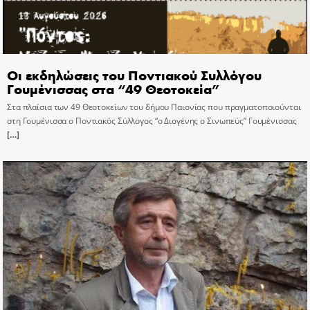
Οι εκδηλώσεις του Ποντιακού Συλλόγου
Γουμένισσας στα “49 Θεοτοκεία”
Στα πλαίσια των 49 Θεοτοκείων του δήμου Παιονίας που πραγματοποιούνται
στη Γουμένισσα ο Ποντιακός Σύλλογος “ο Διογένης ο Σινωπεύς” Γουμένισσας
[…]