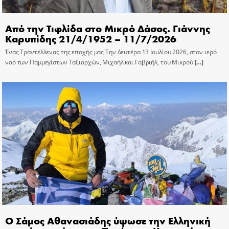
Από την Τιφλίδα στο Μικρό Δάσος. Γιάννης
Καρυπίδης 21/4/1952 – 11/7/2026
Ένας Τραντέλλενας της εποχής μας Την Δευτέρα 13 Ιουλίου 2026, στον ιερό
ναό των Παμμεγίστων Ταξιαρχών, Μιχαήλ και Γαβριήλ, του Μικρού
[…]
Ο Σάμος Αθανασιάδης ύψωσε την Ελληνική