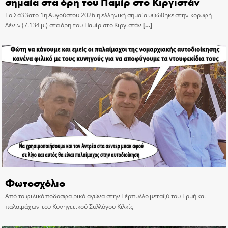
σημαία στα όρη του Παμίρ στο Κιργιστάν
Το Σάββατο 1η Αυγούστου 2026 η ελληνική σημαία υψώθηκε στην κορυφή
Λένιν (7.134 μ.) στα όρη του Παμίρ στο Κιργιστάν
[…]
Φωτοσχόλιο
Από το φιλικό ποδοσφαιρικό αγώνα στην Τέρπυλλο μεταξύ του Ερμή και
παλαιμάχων του Κυνηγετικού Συλλόγου Κιλκίς