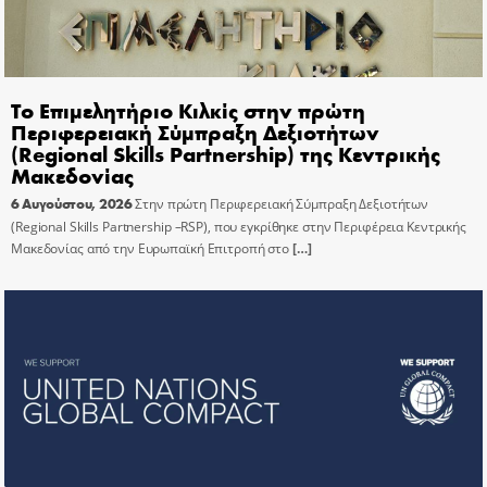
Το Επιμελητήριο Κιλκίς στην πρώτη
Περιφερειακή Σύμπραξη Δεξιοτήτων
(Regional Skills Partnership) της Κεντρικής
Μακεδονίας
6 Αυγούστου, 2026
Στην πρώτη Περιφερειακή Σύμπραξη Δεξιοτήτων
(Regional Skills Partnership –RSP), που εγκρίθηκε στην Περιφέρεια Κεντρικής
Μακεδονίας από την Ευρωπαϊκή Επιτροπή στο
[…]