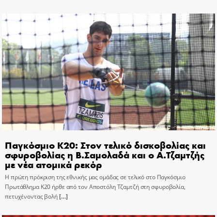
Παγκόσμιο Κ20: Στον τελικό δισκοβολίας και
σφυροβολίας η Β.Σαμολαδά και ο Α.Τζαμτζής
με νέα ατομικά ρεκόρ
Η πρώτη πρόκριση της εθνικής μας ομάδας σε τελικό στο Παγκόσμιο
Πρωτάθλημα Κ20 ήρθε από τον Αποστόλη Τζαμτζή στη σφυροβολία,
πετυχένοντας βολή
[…]