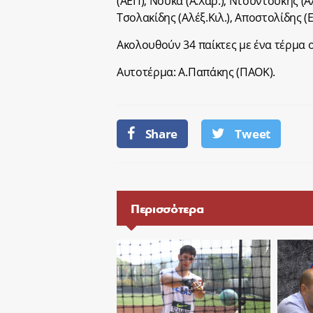
(ΑΕΠ), Νούκα (Ά.Χαρ.), Ντουντούκης (Αλ
Τσολακίδης (Αλέξ.Κιλ.), Αποστολίδης (Ε
Ακολουθούν 34 παίκτες με ένα τέρμα ο
Αυτοτέρμα: Α.Παπάκης (ΠΑΟΚ).
Share
Tweet
Περισσότερα