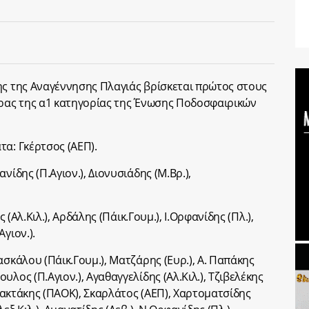
ης της Αναγέννησης Πλαγιάς βρίσκεται πρώτος στους
έρας της α1 κατηγορίας της Ένωσης Ποδοσφαιρικών
τα: Γκέρτσος (ΑΕΠ).
νίδης (Π.Αγιον.), Διονυσιάδης (Μ.Βρ.),
ς (Αλ.Κιλ.), Αρδάλης (Πάικ.Γουμ.), Ι.Ορφανίδης (Πλ.),
γιον.).
ασκάλου (Πάικ.Γουμ.), Ματζάρης (Ευρ.), Α. Παπάκης
λος (Π.Αγιον.), Αγαθαγγελίδης (Αλ.Κιλ.), Τζιβελέκης
υλακτάκης (ΠΑΟΚ), Σκαρλάτος (ΑΕΠ), Χαρτοματσίδης