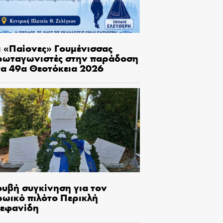
ι «Παίονες» Γουμένισσας
ρωταγωνιστές στην παράδοση
τα 49α Θεοτόκεια 2026
ουβή συγκίνηση για τον
ρωικό πιλότο Περικλή
τεφανίδη