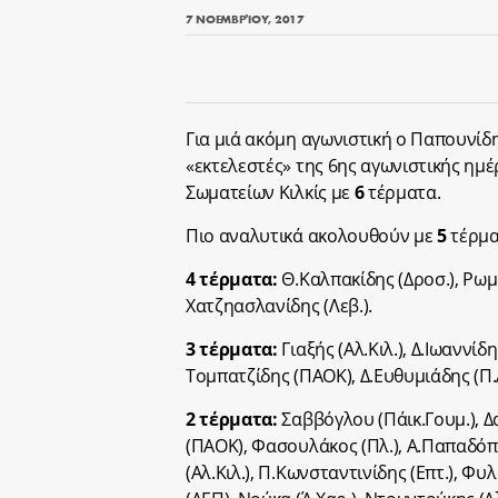
7 ΝΟΕΜΒΡΊΟΥ, 2017
Για μιά ακόμη αγωνιστική ο Παπουνίδ
«εκτελεστές» της 6ης αγωνιστικής ημ
Σωματείων Κιλκίς με
6
τέρματα.
Πιo αναλυτικά ακολουθούν με
5
τέρμα
4 τέρματα:
Θ.Καλπακίδης (Δροσ.), Ρωμα
Χατζηασλανίδης (Λεβ.).
3 τέρματα:
Γιαξής (Αλ.Κιλ.), Δ.Ιωαννίδη
Τομπατζίδης (ΠΑΟΚ), Δ.Ευθυμιάδης (Π.Α
2 τέρματα:
Σαββόγλου (Πάικ.Γουμ.), Δ
(ΠΑΟΚ), Φασουλάκος (Πλ.), Α.Παπαδόπου
(Αλ.Κιλ.), Π.Κωνσταντινίδης (Επτ.), Φ