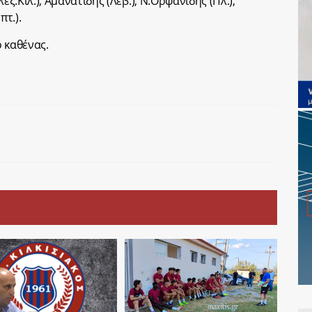
εξ.Κιλ.), Αμανατίδης (Λεβ.), Ν.Ορφανίδης (Πλ.),
πτ.).
 καθένας.