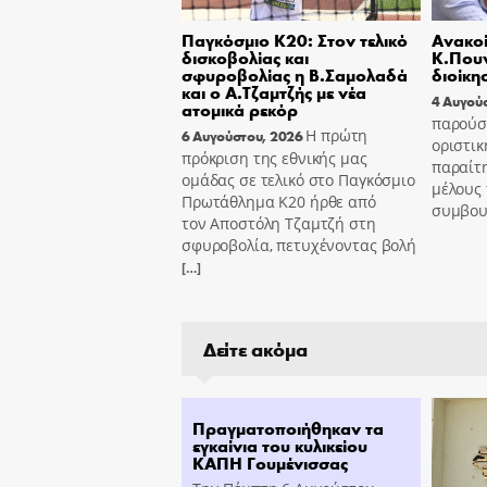
Παγκόσμιο Κ20: Στον τελικό
Ανακοί
δισκοβολίας και
Κ.Πουν
σφυροβολίας η Β.Σαμολαδά
διοίκη
και ο Α.Τζαμτζής με νέα
4 Αυγού
ατομικά ρεκόρ
παρούσ
Η πρώτη
6 Αυγούστου, 2026
οριστικ
πρόκριση της εθνικής μας
παραίτ
ομάδας σε τελικό στο Παγκόσμιο
μέλους 
Πρωτάθλημα Κ20 ήρθε από
συμβου
τον Αποστόλη Τζαμτζή στη
σφυροβολία, πετυχένοντας βολή
[…]
Δείτε ακόμα
Πραγματοποιήθηκαν τα
εγκαίνια του κυλικείου
ΚΑΠΗ Γουμένισσας