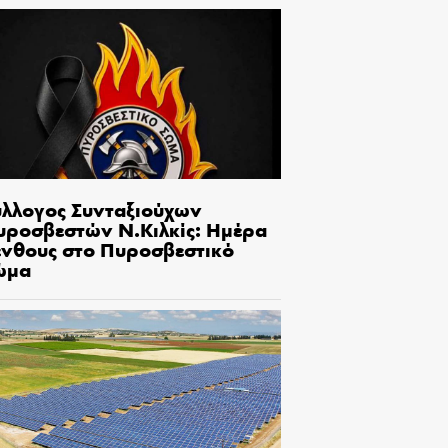
ύλλογος Συνταξιούχων
υροσβεστών Ν.Κιλκίς: Ημέρα
ένθους στο Πυροσβεστικό
ώμα