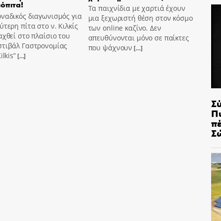
όπιτα!
Τα παιχνίδια με χαρτιά έχουν
ναδικός διαγωνισμός για
μια ξεχωριστή θέση στον κόσμο
ύτερη πίτα στο ν. Κιλκίς
των online καζίνο. Δεν
αχθεί στο πλαίσιο του
απευθύνονται μόνο σε παίκτες
στιβάλ Γαστρονομίας
που ψάχνουν
[…]
ilkis”
[…]
Σ
Π
π
Σ