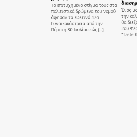
διασημ
Το επιτυχημένο στίγμα τους στα
Ένας μο
πολιτιστικά δρώμενα του νομού
την καλ
άφησαν τα εφετινά 47α
θα διεξ
Γυναικοκάστρεια από την
2ου Φε
Πέμπτη 30 Ιουλίου εώς
[…]
“Taste K