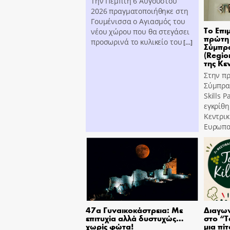
Την Πέμπτη 6 Αυγούστου
2026 πραγματοποιήθηκε στη
Γουμένισσα ο Αγιασμός του
Το Επι
νέου χώρου που θα στεγάσει
πρώτη 
προσωρινά το κυλικείο του
[…]
Σύμπρα
(Region
της Κε
Στην π
Σύμπραξ
Skills 
εγκρίθη
Κεντρι
Ευρωπα
47α Γυναικοκάστρεια: Με
Διαγων
επιτυχία αλλά δυστυχώς…
στο “T
χωρίς φώτα!
μια πίτ