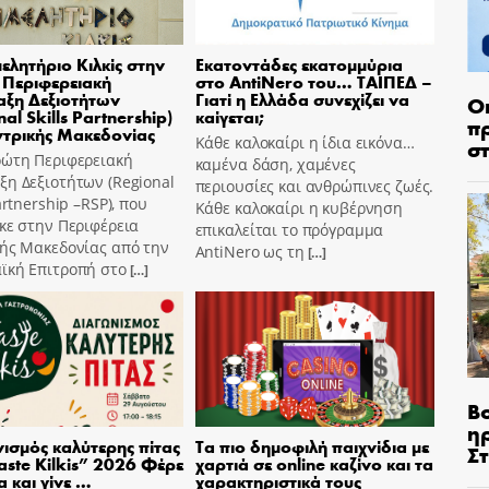
μελητήριο Κιλκίς στην
Εκατοντάδες εκατομμύρια
Περιφερειακή
στο AntiNero του… ΤΑΙΠΕΔ –
ξη Δεξιοτήτων
Γιατί η Ελλάδα συνεχίζει να
Ο
al Skills Partnership)
καίγεται;
π
ντρικής Μακεδονίας
Κάθε καλοκαίρι η ίδια εικόνα…
σ
ρώτη Περιφερειακή
καμένα δάση, χαμένες
η Δεξιοτήτων (Regional
περιουσίες και ανθρώπινες ζωές.
Partnership –RSP), που
Κάθε καλοκαίρι η κυβέρνηση
κε στην Περιφέρεια
επικαλείται το πρόγραμμα
κής Μακεδονίας από την
AntiNero ως τη
[…]
ϊκή Επιτροπή στο
[…]
Β
η
ισμός καλύτερης πίτας
Τα πιο δημοφιλή παιχνίδια με
Σ
aste Kilkis” 2026 Φέρε
χαρτιά σε online καζίνο και τα
α και γίνε …
χαρακτηριστικά τους