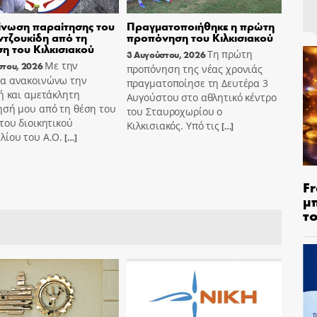
νωση παραίτησης του
Πραγματοποιήθηκε η πρώτη
τζουκίδη από τη
προπόνηση του Κιλκισιακού
ση του Κιλκισιακού
Τη πρώτη
3 Αυγούστου, 2026
Με την
στου, 2026
προπόνηση της νέας χρονιάς
α ανακοινώνω την
πραγματοποίησε τη Δευτέρα 3
ή και αμετάκλητη
Αυγούστου στο αθλητικό κέντρο
ησή μου από τη θέση του
του Σταυροχωρίου ο
του διοικητικού
Κιλκισιακός. Υπό τις
[…]
λίου του Α.Ο.
[…]
Fr
μ
τ