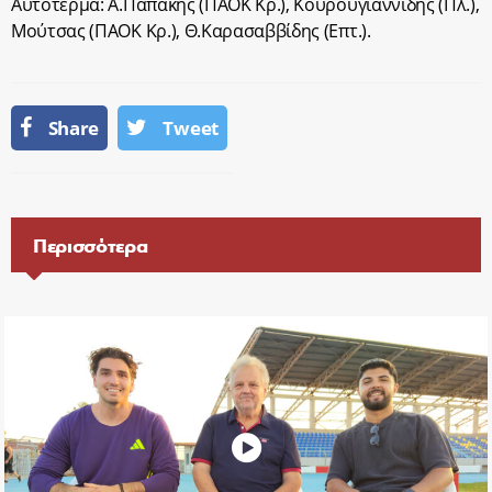
Αυτοτέρμα: Α.Παπάκης (ΠΑΟΚ Κρ.), Κουρουγιαννίδης (Πλ.),
Μούτσας (ΠΑΟΚ Κρ.), Θ.Καρασαββίδης (Επτ.).
Share
Tweet
Περισσότερα