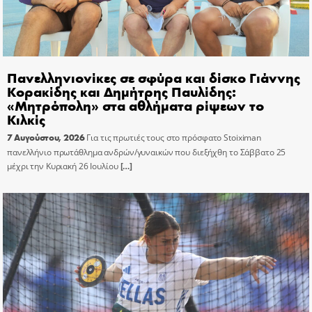
Πανελληνιονίκες σε σφύρα και δίσκο Γιάννης
Κορακίδης και Δημήτρης Παυλίδης:
«Μητρόπολη» στα αθλήματα ρίψεων το
Κιλκίς
7 Αυγούστου, 2026
Για τις πρωτιές τους στο πρόσφατο Stoiximan
πανελλήνιο πρωτάθλημα ανδρών/γυναικών που διεξήχθη το Σάββατο 25
μέχρι την Κυριακή 26 Ιουλίου
[…]