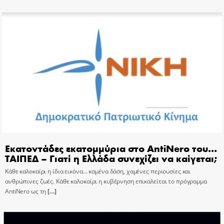
Εκατοντάδες εκατομμύρια στο AntiNero του…
ΤΑΙΠΕΔ – Γιατί η Ελλάδα συνεχίζει να καίγεται;
Κάθε καλοκαίρι η ίδια εικόνα… καμένα δάση, χαμένες περιουσίες και
ανθρώπινες ζωές. Κάθε καλοκαίρι η κυβέρνηση επικαλείται το πρόγραμμα
AntiNero ως τη
[…]