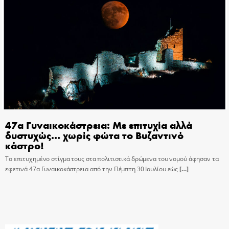
47α Γυναικοκάστρεια: Με επιτυχία αλλά
δυστυχώς… χωρίς φώτα το Βυζαντινό
κάστρο!
Το επιτυχημένο στίγμα τους στα πολιτιστικά δρώμενα του νομού άφησαν τα
εφετινά 47α Γυναικοκάστρεια από την Πέμπτη 30 Ιουλίου εώς
[…]