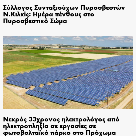
Σύλλογος Συνταξιούχων Πυροσβεστών
Ν.Κιλκίς: Ημέρα πένθους στο
Πυροσβεστικό Σώμα
Νεκρός 33χρονος ηλεκτρολόγος από
ηλεκτροπληξία σε εργασίες σε
φωτοβολταϊκό πάρκο στο Πρόχωμα