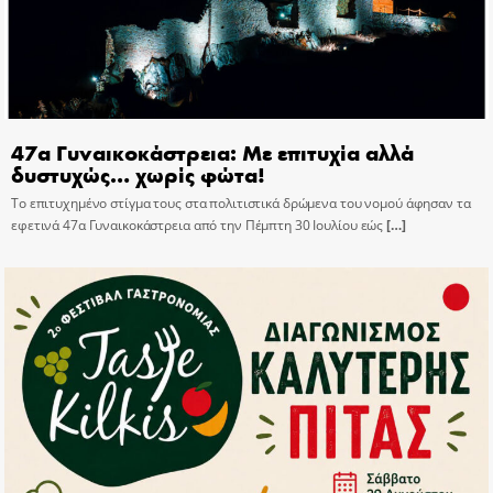
47α Γυναικοκάστρεια: Με επιτυχία αλλά
δυστυχώς… χωρίς φώτα!
Το επιτυχημένο στίγμα τους στα πολιτιστικά δρώμενα του νομού άφησαν τα
εφετινά 47α Γυναικοκάστρεια από την Πέμπτη 30 Ιουλίου εώς
[…]