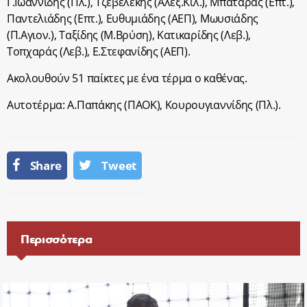
Γ.Ιωαννίδης (Πλ.), Τζεβελέκης (Αλεξ.Κιλ.), Μπατάρας (Επτ.),
Παντελιάδης (Επτ.), Ευθυμιάδης (ΑΕΠ), Μωυσιάδης
(Π.Αγιον.), Ταξίδης (Μ.Βρύση), Κατικαρίδης (Λεβ.),
Τοπχαράς (Λεβ.), Ε.Στεφανίδης (ΑΕΠ).
Ακολουθούν 51 παίκτες με ένα τέρμα ο καθένας.
Αυτοτέρμα: Α.Παπάκης (ΠΑΟΚ), Κουρουγιαννίδης (Πλ.).
Share
Tweet
Περισσότερα