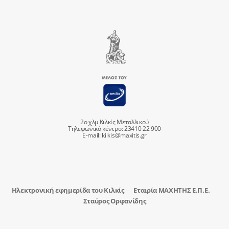
2ο χλμ Κιλκίς Μεταλλικού
Τηλεφωνικό κέντρο: 23410 22 900
E-mail:
kilkis@maxitis.gr
Ηλεκτρονική εφημερίδα του Κιλκίς
Εταιρία ΜΑΧΗΤΗΣ Ε.Π.Ε.
Σταύρος Ορφανίδης