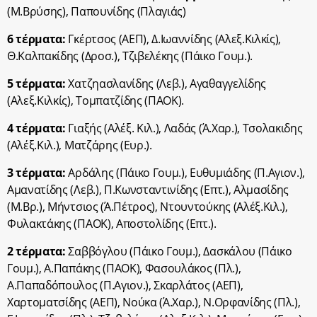
(Μ.Βρύσης), Παπουνίδης (Πλαγιάς)
6 τέρματα:
Γκέρτσος (ΑΕΠ), Δ.Ιωαννίδης (Αλεξ.Κιλκίς),
Θ.Καλπακίδης (Δροσ.), Τζιβελέκης (Πάικο Γουμ.).
5 τέρματα:
Χατζηασλανίδης (Λεβ.), Αγαθαγγελίδης
(Αλεξ.Κιλκίς), Τομπατζίδης (ΠΑΟΚ).
4 τέρματα:
Γιαξής (Αλέξ. Κιλ.), Λαδάς (Ά.Χαρ.), Τσολακιδης
(Αλέξ.Κιλ.), Ματζάρης (Ευρ.).
3 τέρματα:
Αρδάλης (Πάικο Γουμ.), Ευθυμιάδης (Π.Αγιον.),
Αμανατίδης (Λεβ.), Π.Κωνσταντινίδης (Επτ.), Αλμασίδης
(Μ.Βρ.), Μήντσιος (Ά.Πέτρος), Ντουντούκης (Αλέξ.Κιλ.),
Φυλακτάκης (ΠΑΟΚ), Αποστολίδης (Επτ.).
2 τέρματα:
Σαββόγλου (Πάικο Γουμ.), Δασκάλου (Πάικο
Γουμ.), Α.Παπάκης (ΠΑΟΚ), Φασουλάκος (Πλ.),
Α.Παπαδόπουλος (Π.Αγιον.), Σκαρλάτος (ΑΕΠ),
Χαρτοματσίδης (ΑΕΠ), Νούκα (Ά.Χαρ.), Ν.Ορφανίδης (Πλ.),