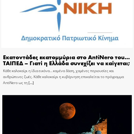
Εκατοντάδες εκατομμύρια στο AntiNero του…
ΤΑΙΠΕΔ – Γιατί η Ελλάδα συνεχίζει να καίγεται;
Κάθε καλοκαίρι η ίδια εικόνα… καμένα δάση, χαμένες περιουσίες και
ανθρώπινες ζωές. Κάθε καλοκαίρι η κυβέρνηση επικαλείται το πρόγραμμα
AntiNero ως τη
[…]