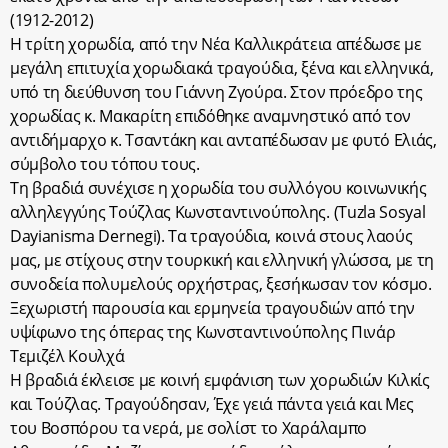
(1912-2012)
Η τρίτη χορωδία, από την Νέα Καλλικράτεια απέδωσε με
μεγάλη επιτυχία χορωδιακά τραγούδια, ξένα και ελληνικά,
υπό τη διεύθυνση του Γιάννη Ζγούρα. Στον πρόεδρο της
χορωδίας κ. Μακαρίτη επιδόθηκε αναμνηστικό από τον
αντιδήμαρχο κ. Τσαντάκη και ανταπέδωσαν με φυτό Ελιάς,
σύμβολο του τόπου τους.
Τη βραδιά συνέχισε η χορωδία του συλλόγου κοινωνικής
αλληλεγγύης Τούζλας Κωνσταντινούπολης. (Tuzla Sosyal
Dayianisma Dernegi). Τα τραγούδια, κοινά στους λαούς
μας, με στίχους στην τουρκική και ελληνική γλώσσα, με τη
συνοδεία πολυμελούς ορχήστρας, ξεσήκωσαν τον κόσμο.
Ξεχωριστή παρουσία και ερμηνεία τραγουδιών από την
υψίφωνο της όπερας της Κωνσταντινούπολης Πινάρ
Τεμιζέλ Κουλχά
Η βραδιά έκλεισε με κοινή εμφάνιση των χορωδιών Κιλκίς
και Τούζλας. Τραγούδησαν, Έχε γειά πάντα γειά και Μες
του Βοσπόρου τα νερά, με σολίστ το Χαράλαμπο