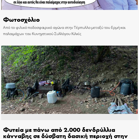
Φωτοσχόλιο
Από το φιλικό ποδοσφαιρικό αγώνα στην Τέρπυλλο μεταξύ του Ερμή και
παλαιμάχων του Κυνηγετικού Συλλόγου Κιλκίς
Φυτεία με πάνω από 2.000 δενδρύλλια
κάνναβης σε δύσβατη δασική περιοχή στην