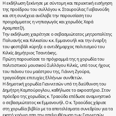
Η εκδήλωση ξεκίνησε με σύντομη και περιεκτική εισήγηση
της προέδρου του συλλόγου κ. Σταυρούλας Γιοβανούδη
και στη συνέχεια ανέλαβε την παρουσίαση του
προγράμματος η νηπιαγωγός και χορωδός Χαρά
Αραμπατζή.
Την εκδήλωση χαιρέτησε ο σεβασμιώτατος μητροπολίτης
Πολυανής και Κιλκισίου κ.κ. Εμμανουήλ και την έναρξη
του φεστιβάλ κύρηξε ο αντιδήμαρχος πολιτισμού του
Κιλκίς Δημήτριος Τσαντάκης.
Πρώτη παρουσίασε το πρόγραμμά της η χορωδία του
πολιτιστικού μουσικού Συλλόγου Κιλκίς, υπό τους ήχους
του πιάνου του μαέστρου της, Γιάννη Ζγούρα,
τραγούδησε επιτυχίες Ελλήνων συνθετών.
Η δημοτική χορωδία Γιαννιτσών υπό τη διεύθυνση του
Δημήτρη Καμπούρογλου, καθήλωσε το ακροατήριο. Στον
πρόεδρο της χορωδίας κ. Τραούδα επέδωσε αναμνηστικό
ο σεβασμιώτατος κκ Εμμανουήλ. Ο κ. Τραούδας χάρισε
στη χορωδία βιβλίο με τα αποτελέσματα συνεδρίου για τα
εκατό χρόνια απο την απελευθέρωση των Γιαννιτσών