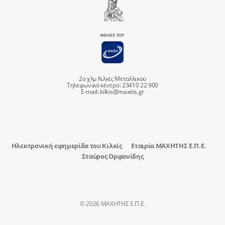
2ο χλμ Κιλκίς Μεταλλικού
Τηλεφωνικό κέντρο: 23410 22 900
E-mail:
kilkis@maxitis.gr
Ηλεκτρονική εφημερίδα του Κιλκίς
Εταιρία ΜΑΧΗΤΗΣ Ε.Π.Ε.
Σταύρος Ορφανίδης
© 2026 ΜΑΧΗΤΗΣ Ε.Π.Ε.