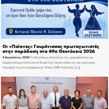
Οι «Παίονες» Γουμένισσας πρωταγωνιστές
στην παράδοση στα 49α Θεοτόκεια 2026
4 Αυγούστου, 2026
Τα Θεοτόκεια αποτελούν τον μακροβιότερο και
σημαντικότερο πολιτιστικό θεσμό της Γουμένισσας και της ευρύτερης
περιοχής της αντιπεριφέρειας Κιλκίς. Κάθε Αύγουστο,
[…]