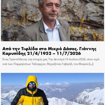
Από την Τιφλίδα στο Μικρό Δάσος. Γιάννης
Καρυπίδης 21/4/1952 – 11/7/2026
Ένας Τραντέλλενας της εποχής μας Την Δευτέρα 13 Ιουλίου 2026, στον ιερό
ναό των Παμμεγίστων Ταξιαρχών, Μιχαήλ και Γαβριήλ, του Μικρού
[…]