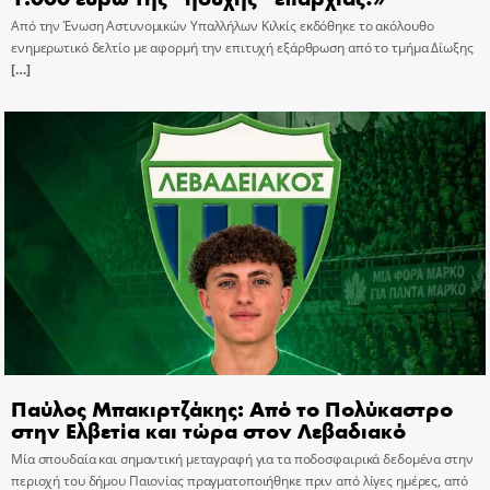
Από την Ένωση Αστυνομικών Υπαλλήλων Κιλκίς εκδόθηκε το ακόλουθο
ενημερωτικό δελτίο με αφορμή την επιτυχή εξάρθρωση από το τμήμα Δίωξης
[…]
Παύλος Μπακιρτζάκης: Από το Πολύκαστρο
στην Ελβετία και τώρα στον Λεβαδιακό
Μία σπουδαία και σημαντική μεταγραφή για τα ποδοσφαιρικά δεδομένα στην
περιοχή του δήμου Παιονίας πραγματοποιήθηκε πριν από λίγες ημέρες, από