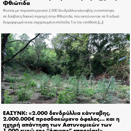
Φθιώτιδα
Φυτεία με περισσότερα από 2.000 δενδρύλλια κάνναβης εντοπίστηκε
σε δύσβατη δασική περιοχή στην Φθιώτιδα, που εκτείνονταν σε 6 ειδικά
διαμορφωμένα και εκχερσωμένα επίπεδα. Για την υπόθεση
[…]
ΕΑΣΥΝΚ: «2.000 δενδρύλλια κάνναβης,
2.000.000€ προσδοκώμενο όφελος… και η
ηχηρή απάντηση των Αστυνομικών των
1.000 ευρώ της “ήσυχης” επαρχίας!»