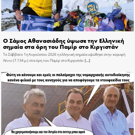
Ο Σάμος Αθανασιάδης ύψωσε την Ελληνική
σημαία στα όρη του Παμίρ στο Κιργιστάν
Το Σάββατο 1η Αυγούστου 2026 η ελληνική σημαία υψώθηκε στην κορυφή
Λένιν (7.134 μ.) στα όρη του Παμίρ στο Κιργιστάν
[…]