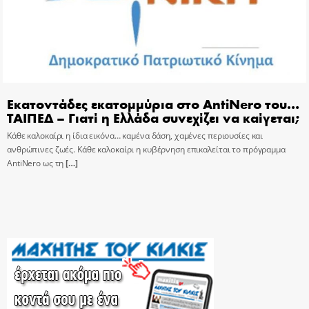
Εκατοντάδες εκατομμύρια στο AntiNero του…
ΤΑΙΠΕΔ – Γιατί η Ελλάδα συνεχίζει να καίγεται;
Κάθε καλοκαίρι η ίδια εικόνα… καμένα δάση, χαμένες περιουσίες και
ανθρώπινες ζωές. Κάθε καλοκαίρι η κυβέρνηση επικαλείται το πρόγραμμα
AntiNero ως τη
[…]