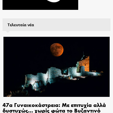
Τελευταία νέα
47α Γυναικοκάστρεια: Με επιτυχία αλλά
δυστυχώς… χωρίς φώτα το Βυζαντινό