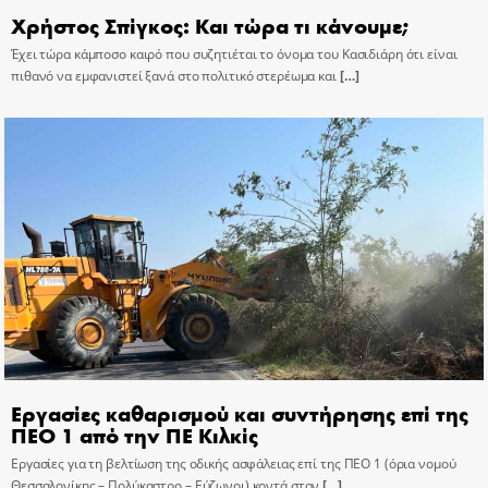
Χρήστος Σπίγκος: Και τώρα τι κάνουμε;
Έχει τώρα κάμποσο καιρό που συζητιέται το όνομα του Κασιδιάρη ότι είναι
πιθανό να εμφανιστεί ξανά στο πολιτικό στερέωμα και
[…]
Εργασίες καθαρισμού και συντήρησης επί της
ΠΕΟ 1 από την ΠΕ Κιλκίς
Εργασίες για τη βελτίωση της οδικής ασφάλειας επί της ΠΕΟ 1 (όρια νομού
Θεσσαλονίκης – Πολύκαστρο – Εύζωνοι) κοντά στον
[…]