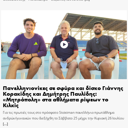
Πανελληνιονίκες σε σφύρα και δίσκο Γιάννης
Κορακίδης και Δημήτρης Παυλίδης:
«Μητρόπολη» στα αθλήματα ρίψεων το
Κιλκίς
Για τις πρωτιές τους στο πρόσφατο Stoiximan πανελλήνιο πρωτάθλημα
ανδρών/γυναικών που διεξήχθη το Σάββατο 25 μέχρι την Κυριακή 26 Ιουλίου
[…]