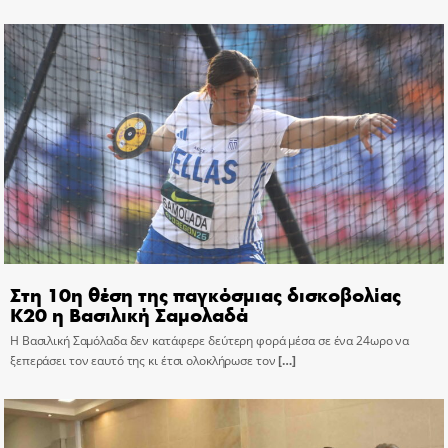
Στη 10η θέση της παγκόσμιας δισκοβολίας
Κ20 η Βασιλική Σαμολαδά
Η Βασιλική Σαμόλαδα δεν κατάφερε δεύτερη φορά μέσα σε ένα 24ωρο να
ξεπεράσει τον εαυτό της κι έτσι ολοκλήρωσε τον
[…]